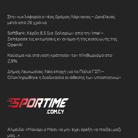
Στην κυκλοφορία ο νέος δρόμος Λάρνακας – Δεκέλειας
μετά από 26 χρόνια
SoftBank: Κέρδη 8,5 δισ. δολαρίων από την Intel –
Ξεπέρασε τις εκτιμήσεις εν αναμονή της εισαγωγής της
OpenAI
Καύσιμα και στέγαση κράτησαν τον πληθωρισμό στο
2,9%
Δήμος Λευκωσίας: Νέα εποχή για το Παλιό ΓΣΠ –
Ολοκληρώθηκε η διαδικασία ανάθεσης των υποστατικών
Αλμέιδα: «Μακάρι ο Μέσι να μην έχει όρεξη να παίξει μαζί
μας…»