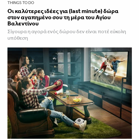
THINGS TO DO
Οι καλύτερες ιδέες για (last minute) δώρα
στον αγαπημένο σου τη μέρα του Αγίου
Βαλεντίνου
Σίγουρα η αγορά ενός δώρου δεν είναι ποτέ εύκολη
υπόθεση