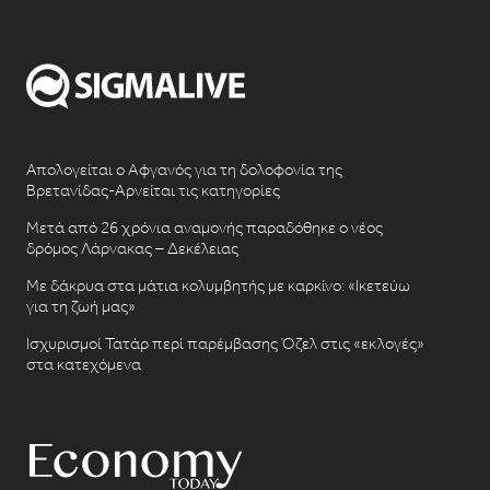
Απολογείται ο Αφγανός για τη δολοφονία της
Βρετανίδας-Αρνείται τις κατηγορίες
Μετά από 26 χρόνια αναμονής παραδόθηκε ο νέος
δρόμος Λάρνακας – Δεκέλειας
Με δάκρυα στα μάτια κολυμβητής με καρκίνο: «Ικετεύω
για τη ζωή μας»
Ισχυρισμοί Τατάρ περί παρέμβασης Όζελ στις «εκλογές»
στα κατεχόμενα