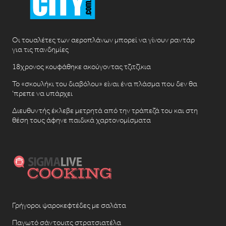
Οι τουαλέτες των αεροπλάνων μπορεί να γίνουν ραντάρ
για τις πανδημίες
18χρονος κουφάθηκε ακούγοντας τζιτζίκια
Το «σκουλήκι του διαβόλου» είναι ένα πλάσμα που δεν θα
‘πρεπε να υπάρχει
Διευθυντής έκλεβε μετρητά από την τράπεζά του και στη
θέση τους άφηνε παιδικά χαρτονομίσματα
Γρήγοροι ψαροκεφτέδες με σαλάτα
Παγωτό σάντουιτς στρατσιατέλα