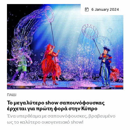
6 January 2024
ΠΑΙΔΊ
Το μεγαλύτερο show σαπουνόφουσκας
έρχεται για πρώτη φορά στην Κύπρο
Ένα υπερθέαμα με σαπουνόφουσκες, βραβευμένο
ως το καλύτερο οικογενειακό show!