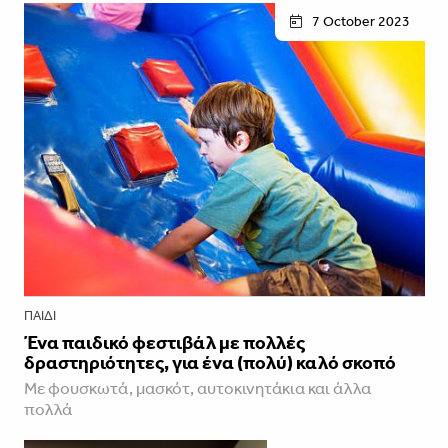
7 October 2023
ΠΑΙΔΊ
Ένα παιδικό φεστιβάλ με πολλές
δραστηριότητες, για ένα (πολύ) καλό σκοπό
Με φουσκωτά, μασκότ, αυτοκινητάκια και άλλα
πολλά