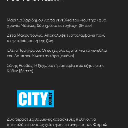
Μαρίλια Χαριδήμου για τα γενέθλια του γιου της: «Δύο
χρόνια Μάρκος, δύο χρόνια ευτυχίας» [βίντεο]
Ζέτα Μακρυπούλια: Αποκάλυψε τι απολαμβάνει πολύ
στην προσωπική της ζωή
Έλενα Τσαγκρινού: Οι ευχές όλο αγάπη για τα γενέθλια
του Λάμπρου Κωνσταντάρα [εικόνα]
Σάκης Ρουβάς: Η ξεχωριστή εμπειρία που έζησε στην
Κύθνο [βίντεο]
Δύο τεράστιες θαμμένες κατασκευές πιθανόν να
αποκαλύπτουν πώς χτίστηκαν τα μνημεία των Φαραώ