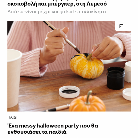
σκοποβολή και μπέργκερ, στη Λεμεσό
Από survivor μέχρι και go karts ποδοκίνητα
ΠΑΙΔΊ
Ένα messy halloween party που θα
ενθουσιάσει τα παιδιά