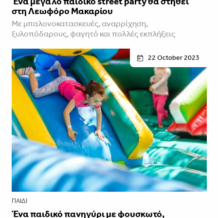
Ένα μεγάλο παιδικό street party θα στηθεί
στη Λεωφόρο Μακαρίου
Με μπαλονοκατασκευές, αναρρίχηση,
ξυλοπόδαρους, φαγητό και πολλές εκπλήξεις
22 October 2023
ΠΑΙΔΊ
Ένα παιδικό πανηγύρι με φουσκωτό,