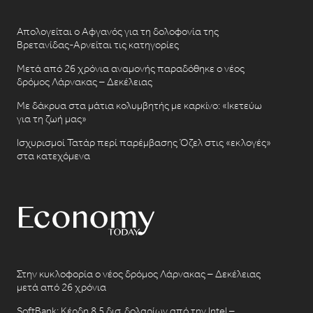
Απολογείται ο Αφγανός για τη δολοφονία της
Βρετανίδας-Αρνείται τις κατηγορίες
Μετά από 26 χρόνια αναμονής παραδόθηκε ο νέος
δρόμος Λάρνακας – Δεκέλειας
Με δάκρυα στα μάτια κολυμβητής με καρκίνο: «Ικετεύω
για τη ζωή μας»
Ισχυρισμοί Τατάρ περί παρέμβασης Όζελ στις «εκλογές»
στα κατεχόμενα
Στην κυκλοφορία ο νέος δρόμος Λάρνακας – Δεκέλειας
μετά από 26 χρόνια
SoftBank: Κέρδη 8,5 δισ. δολαρίων από την Intel –