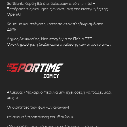
SoftBank: Κέρδη 8,5 δισ. δολαρίων από την Intel –
Ξεπέρασε τις εκτιμήσεις εν αναμονή της εισαγωγής της
OpenAI
Καύσιμα και στέγαση κράτησαν τον πληθωρισμό στο
2,9%
Δήμος Λευκωσίας: Νέα εποχή για το Παλιό ΓΣΠ –
Ολοκληρώθηκε η διαδικασία ανάθεσης των υποστατικών
Αλμέιδα: «Μακάρι ο Μέσι να μην έχει όρεξη να παίξει μαζί
μας…»
Οι διαιτητές των φιλικών αγώνων!
«Η ανοικτή προπόνηση του Θρύλου»
«Θα αλλάξει αρκετά προς το καλύτερο η εικόνα του