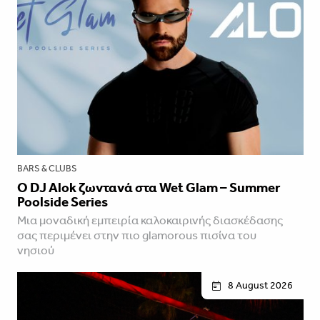
BARS & CLUBS
Ο DJ Alok ζωντανά στα Wet Glam – Summer
Poolside Series
Μια μοναδική εμπειρία καλοκαιρινής διασκέδασης
σας περιμένει στην πιο glamorous πισίνα του
νησιού
8 August 2026