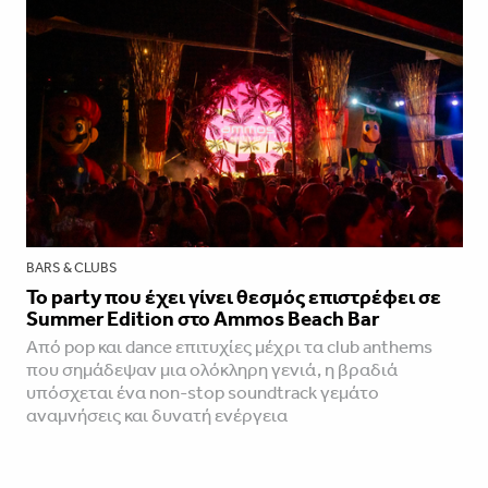
BARS & CLUBS
Το party που έχει γίνει θεσμός επιστρέφει σε
Summer Edition στο Ammos Beach Bar
Από pop και dance επιτυχίες μέχρι τα club anthems
που σημάδεψαν μια ολόκληρη γενιά, η βραδιά
υπόσχεται ένα non-stop soundtrack γεμάτο
αναμνήσεις και δυνατή ενέργεια