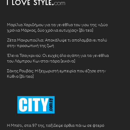
Μαρίλια Χαριδήμου για τα γενέθλια του γιου της: «Δύο
χρόνια Μάρκος, δύο χρόνια ευτυχίας» [βίντεο]
Ζέτα Μακρυπούλια: Αποκάλυψε τι απολαμβάνει πολύ
στην προσωπική της ζωή
Έλενα Τσαγκρινού: Οι ευχές όλο αγάπη για τα γενέθλια
του Λάμπρου Κωνσταντάρα [εικόνα]
Σάκης Ρουβάς: Η ξεχωριστή εμπειρία που έζησε στην
Κύθνο [βίντεο]
Η Μπέτι, στα 97 της, ταξίδεψε όρθια πάνω σε φτερό