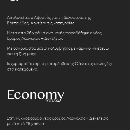
Απολογείται ο Αφγανός για τη δολοφονία της
Βρετανίδας-Αρνείται τις κατηγορίες
Μετά από 26 χρόνια αναμονής παραδόθηκε ο νέος
δρόμος Λάρνακας – Δεκέλειας
Με δάκρυα στα μάτια κολυμβητής με καρκίνο: «Ικετεύω
για τη ζωή μας»
Ισχυρισμοί Τατάρ περί παρέμβασης Όζελ στις «εκλογές»
στα κατεχόμενα
Στην κυκλοφορία ο νέος δρόμος Λάρνακας – Δεκέλειας
μετά από 26 χρόνια