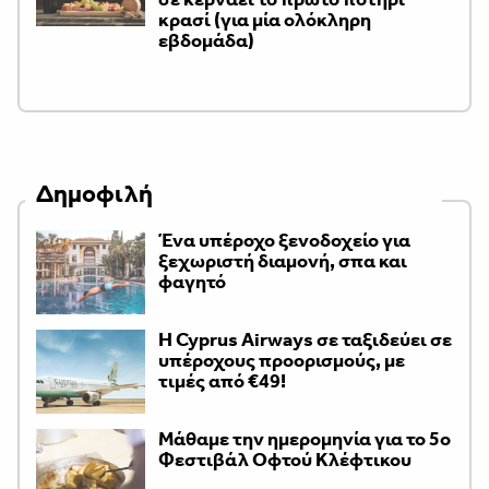
κρασί (για μία ολόκληρη
εβδομάδα)
Δημοφιλή
Ένα υπέροχο ξενοδοχείο για
ξεχωριστή διαμονή, σπα και
φαγητό
H Cyprus Airways σε ταξιδεύει σε
υπέροχους προορισμούς, με
τιμές από €49!
Μάθαμε την ημερομηνία για το 5ο
Φεστιβάλ Οφτού Κλέφτικου