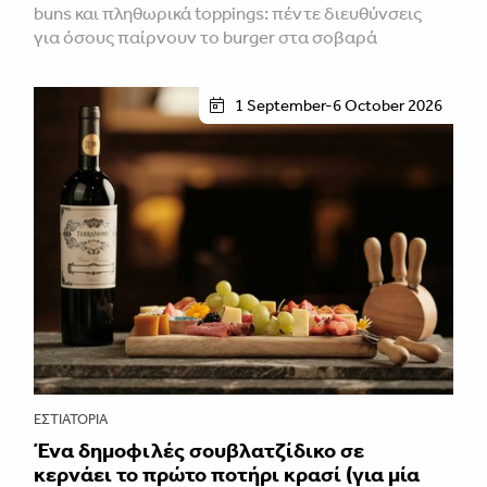
buns και πληθωρικά toppings: πέντε διευθύνσεις
για όσους παίρνουν το burger στα σοβαρά
1 September-6 October 2026
ΕΣΤΙΑΤΌΡΙΑ
Ένα δημοφιλές σουβλατζίδικο σε
κερνάει το πρώτο ποτήρι κρασί (για μία