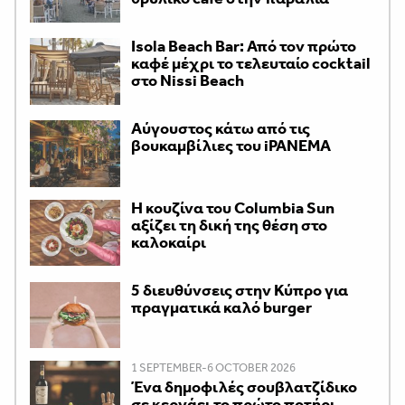
Isola Beach Bar: Από τον πρώτο
καφέ μέχρι το τελευταίο cocktail
στο Nissi Beach
Αύγουστος κάτω από τις
βουκαμβίλιες του iPANEMA
Η κουζίνα του Columbia Sun
αξίζει τη δική της θέση στο
καλοκαίρι
5 διευθύνσεις στην Κύπρο για
πραγματικά καλό burger
1 SEPTEMBER-6 OCTOBER 2026
Ένα δημοφιλές σουβλατζίδικο
σε κερνάει το πρώτο ποτήρι