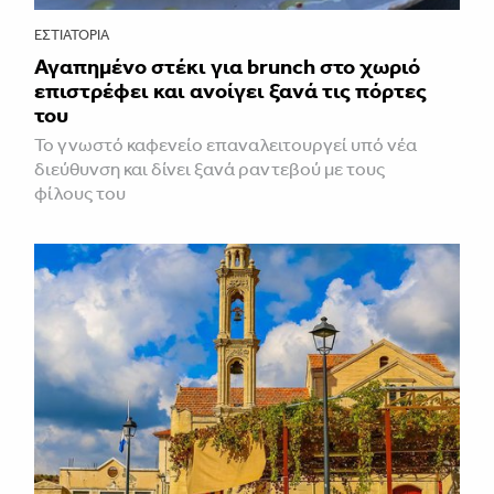
ΕΣΤΙΑΤΌΡΙΑ
Αγαπημένο στέκι για brunch στο χωριό
επιστρέφει και ανοίγει ξανά τις πόρτες
του
Το γνωστό καφενείο επαναλειτουργεί υπό νέα
διεύθυνση και δίνει ξανά ραντεβού με τους
φίλους του