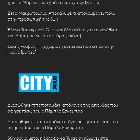
χρόνια Μάρκος, δύο χρόνια ευτυχίας» [βίντεο]
Ζέτα Μακρυπούλια: Αποκάλυψε τι απολαμβάνει πολύ
στην προσωπική της ζωή
Έλενα Τσαγκρινού: Οι ευχές όλο αγάπη για τα γενέθλια
του Λάμπρου Κωνσταντάρα [εικόνα]
Σάκης Ρουβάς: Η ξεχωριστή εμπειρία που έζησε στην
Κύθνο [βίντεο]
Διασώθηκε ιπποποταμάκι, απόγονος της αποικίας που
άφησε πίσω του ο Πάμπλο Εσκομπάρ
Διασώθηκε ιπποποταμάκι, απόγονος της αποικίας που
άφησε πίσω του ο Πάμπλο Εσκομπάρ
30 χρόνια μετά, η δολοφονία Tupac αναβιώνει στα