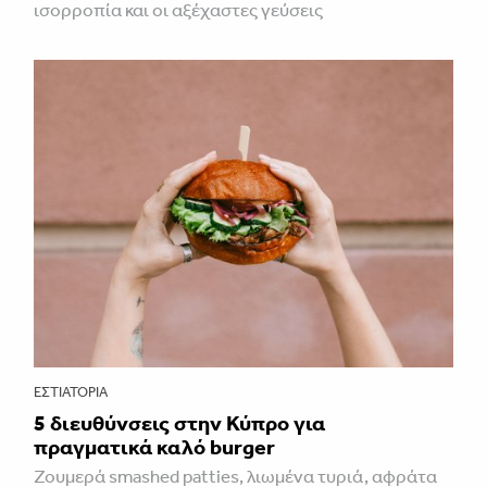
ισορροπία και οι αξέχαστες γεύσεις
ΕΣΤΙΑΤΌΡΙΑ
5 διευθύνσεις στην Κύπρο για
πραγματικά καλό burger
Ζουμερά smashed patties, λιωμένα τυριά, αφράτα