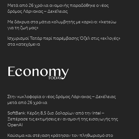
Μετά από 26 χρόνια αναμονής παραδόθηκε ο νέος
δρόμος Λάρνακας – Δεκέλειας
Με δάκρυα στα μάτια κολυμβητής με καρκίνο: «Ικετεύω
για τη ζωή μας»
Ισχυρισμοί Τατάρ περί παρέμβασης Όζελ στις «εκλογές»
στα κατεχόμενα
Στην κυκλοφορία ο νέος δρόμος Λάρνακας – Δεκέλειας
μετά από 26 χρόνια
SoftBank: Κέρδη 8,5 δισ. δολαρίων από την Intel –
Ξεπέρασε τις εκτιμήσεις εν αναμονή της εισαγωγής της
OpenAI
Καύσιμα και στέγαση κράτησαν τον πληθωρισμό στο