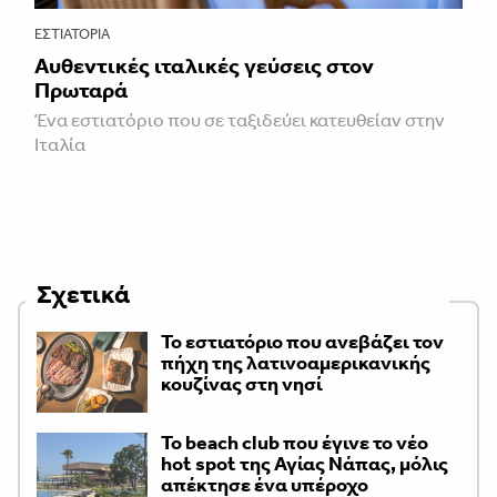
ΕΣΤΙΑΤΌΡΙΑ
Αυθεντικές ιταλικές γεύσεις στον
Πρωταρά
Ένα εστιατόριο που σε ταξιδεύει κατευθείαν στην
Ιταλία
Σχετικά
Το εστιατόριο που ανεβάζει τον
πήχη της λατινοαμερικανικής
κουζίνας στη νησί
Το beach club που έγινε το νέο
hot spot της Αγίας Νάπας, μόλις
απέκτησε ένα υπέροχο