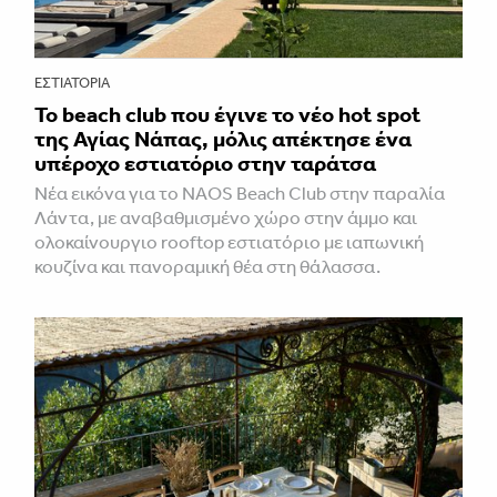
ΕΣΤΙΑΤΌΡΙΑ
Το beach club που έγινε το νέο hot spot
της Αγίας Νάπας, μόλις απέκτησε ένα
υπέροχο εστιατόριο στην ταράτσα
Νέα εικόνα για το NAOS Beach Club στην παραλία
Λάντα, με αναβαθμισμένο χώρο στην άμμο και
ολοκαίνουργιο rooftop εστιατόριο με ιαπωνική
κουζίνα και πανοραμική θέα στη θάλασσα.