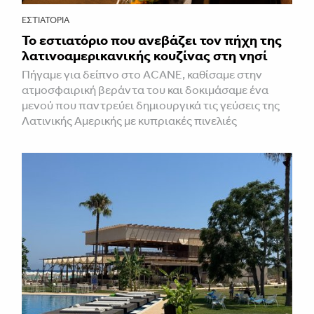
ΕΣΤΙΑΤΌΡΙΑ
Το εστιατόριο που ανεβάζει τον πήχη της
λατινοαμερικανικής κουζίνας στη νησί
Πήγαμε για δείπνο στο ACANE, καθίσαμε στην
ατμοσφαιρική βεράντα του και δοκιμάσαμε ένα
μενού που παντρεύει δημιουργικά τις γεύσεις της
Λατινικής Αμερικής με κυπριακές πινελιές