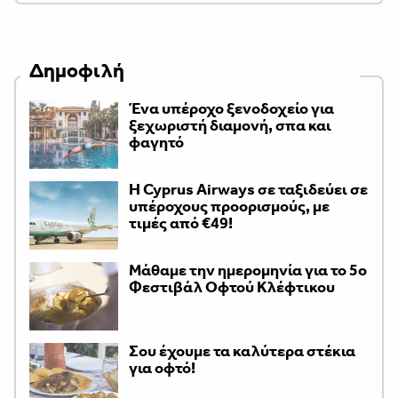
Δημοφιλή
Ένα υπέροχο ξενοδοχείο για
ξεχωριστή διαμονή, σπα και
φαγητό
H Cyprus Airways σε ταξιδεύει σε
υπέροχους προορισμούς, με
τιμές από €49!
Μάθαμε την ημερομηνία για το 5ο
Φεστιβάλ Οφτού Κλέφτικου
Σου έχουμε τα καλύτερα στέκια
για οφτό!