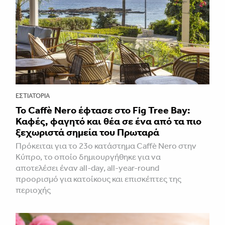
ΕΣΤΙΑΤΌΡΙΑ
Το Caffè Nero έφτασε στο Fig Tree Bay:
Καφές, φαγητό και θέα σε ένα από τα πιο
ξεχωριστά σημεία του Πρωταρά
Πρόκειται για το 23ο κατάστημα Caffè Nero στην
Κύπρο, το οποίο δημιουργήθηκε για να
αποτελέσει έναν all-day, all-year-round
προορισμό για κατοίκους και επισκέπτες της
περιοχής