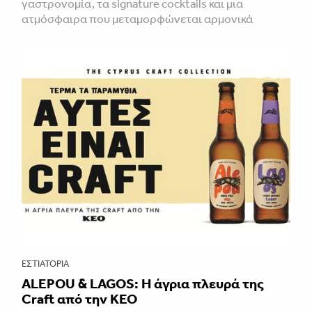
γαστρονομία, τα signature cocktails και μια
ατμόσφαιρα που μεταμορφώνεται αρμονικά
ΕΣΤΙΑΤΌΡΙΑ
ALEPOU & LAGOS: Η άγρια πλευρά της
Craft από την ΚΕΟ