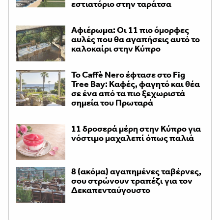
εστιατόριο στην ταράτσα
Αφιέρωμα: Οι 11 πιο όμορφες
αυλές που θα αγαπήσεις αυτό το
καλοκαίρι στην Κύπρο
Το Caffè Nero έφτασε στο Fig
Tree Bay: Καφές, φαγητό και θέα
σε ένα από τα πιο ξεχωριστά
σημεία του Πρωταρά
11 δροσερά μέρη στην Κύπρο για
νόστιμο μαχαλεπί όπως παλιά
8 (ακόμα) αγαπημένες ταβέρνες,
σου στρώνουν τραπέζι για τον
Δεκαπενταύγουστο