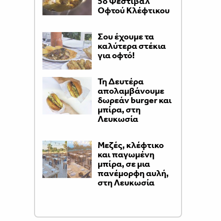
5ο Φεστιβάλ
Οφτού Κλέφτικου
Σου έχουμε τα
καλύτερα στέκια
για οφτό!
Τη Δευτέρα
απολαμβάνουμε
δωρεάν burger και
μπίρα, στη
Λευκωσία
Μεζές, κλέφτικο
και παγωμένη
μπίρα, σε μια
πανέμορφη αυλή,
στη Λευκωσία