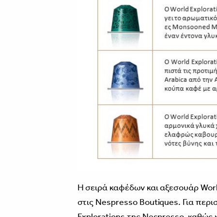
H σειρά καφέδων και αξεσουάρ World
στις Nespresso Boutiques. Για περ
Explorations της Nespresso, καθώς 