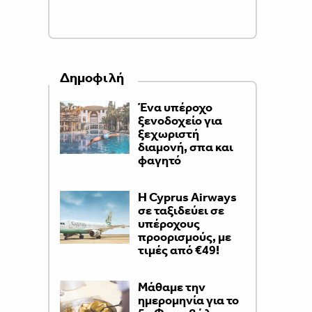
Δημοφιλή
Ένα υπέροχο
ξενοδοχείο για
ξεχωριστή
διαμονή, σπα και
φαγητό
H Cyprus Airways
σε ταξιδεύει σε
υπέροχους
προορισμούς, με
τιμές από €49!
Μάθαμε την
ημερομηνία για το