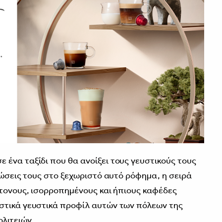
ένα ταξίδι που θα ανοίξει τους γευστικούς τους
νώσεις τους στο ξεχωριστό αυτό ρόφηµα, η σειρά
ντονους, ισορροπηµένους και ήπιους καφέδες
στικά γευστικά προφίλ αυτών των πόλεων της
λιτειών.