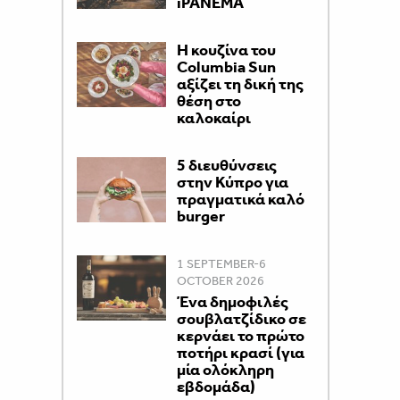
iPANEMA
Η κουζίνα του
Columbia Sun
αξίζει τη δική της
θέση στο
καλοκαίρι
5 διευθύνσεις
στην Κύπρο για
πραγματικά καλό
burger
1 SEPTEMBER-6
OCTOBER 2026
Ένα δημοφιλές
σουβλατζίδικο σε
κερνάει το πρώτο
ποτήρι κρασί (για
μία ολόκληρη
εβδομάδα)