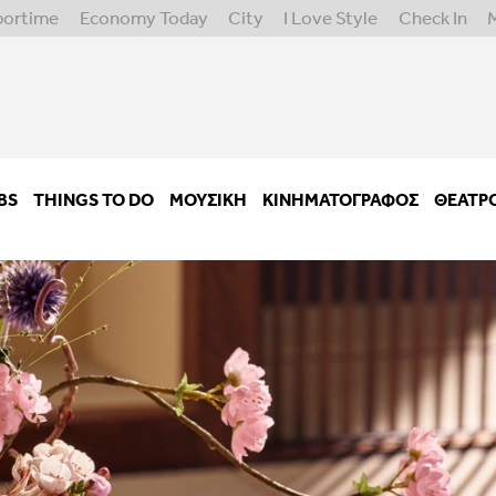
portime
Economy Today
City
I Love Style
Check In
BS
THINGS TO DO
ΜΟΥΣΙΚΉ
ΚΙΝΗΜΑΤΟΓΡΆΦΟΣ
ΘΈΑΤΡ