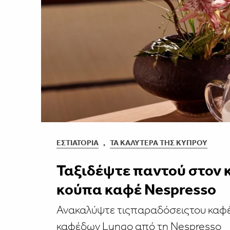
ΕΣΤΙΑΤΌΡΙΑ
,
ΤΑ ΚΑΛΎΤΕΡΑ ΤΗΣ ΚΎΠΡΟΥ
Ταξιδέψτε παντού στον 
κούπα καφέ Nespresso
Ανακαλύψτε τιςπαραδόσειςτου καφέ 
καφέδων Lungo από τη Nespresso