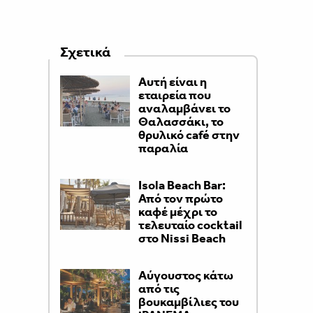
Σχετικά
Αυτή είναι η
εταιρεία που
αναλαμβάνει το
Θαλασσάκι, το
θρυλικό café στην
παραλία
Isola Beach Bar:
Από τον πρώτο
καφέ μέχρι το
τελευταίο cocktail
στο Nissi Beach
Αύγουστος κάτω
από τις
βουκαμβίλιες του