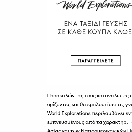
Προσκαλώντας τους καταναλωτές σε 
ορίζοντες και θα εµπλουτίσει τις γ
World Explorations περιλαµβάνει έ
εµπνευσµένους από τα χαρακτηρι- 
Ασίας και των Νοτιοαµερικανικών Πο