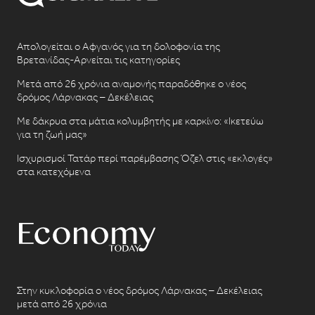
Απολογείται ο Αφγανός για τη δολοφονία της
Βρετανίδας-Αρνείται τις κατηγορίες
Μετά από 26 χρόνια αναμονής παραδόθηκε ο νέος
δρόμος Λάρνακας – Δεκέλειας
Με δάκρυα στα μάτια κολυμβητής με καρκίνο: «Ικετεύω
για τη ζωή μας»
Ισχυρισμοί Τατάρ περί παρέμβασης Όζελ στις «εκλογές»
στα κατεχόμενα
Στην κυκλοφορία ο νέος δρόμος Λάρνακας – Δεκέλειας
μετά από 26 χρόνια