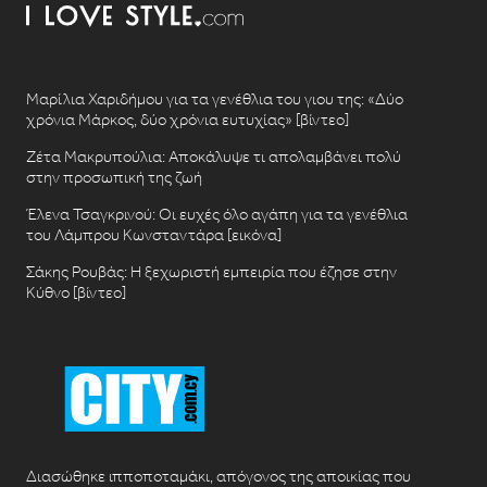
Μαρίλια Χαριδήμου για τα γενέθλια του γιου της: «Δύο
χρόνια Μάρκος, δύο χρόνια ευτυχίας» [βίντεο]
Ζέτα Μακρυπούλια: Αποκάλυψε τι απολαμβάνει πολύ
στην προσωπική της ζωή
Έλενα Τσαγκρινού: Οι ευχές όλο αγάπη για τα γενέθλια
του Λάμπρου Κωνσταντάρα [εικόνα]
Σάκης Ρουβάς: Η ξεχωριστή εμπειρία που έζησε στην
Κύθνο [βίντεο]
Διασώθηκε ιπποποταμάκι, απόγονος της αποικίας που