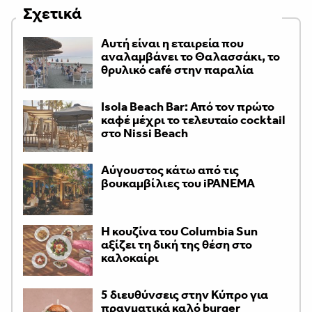
Σχετικά
Αυτή είναι η εταιρεία που
αναλαμβάνει το Θαλασσάκι, το
θρυλικό café στην παραλία
Isola Beach Bar: Από τον πρώτο
καφέ μέχρι το τελευταίο cocktail
στο Nissi Beach
Αύγουστος κάτω από τις
βουκαμβίλιες του iPANEMA
Η κουζίνα του Columbia Sun
αξίζει τη δική της θέση στο
καλοκαίρι
5 διευθύνσεις στην Κύπρο για
πραγματικά καλό burger