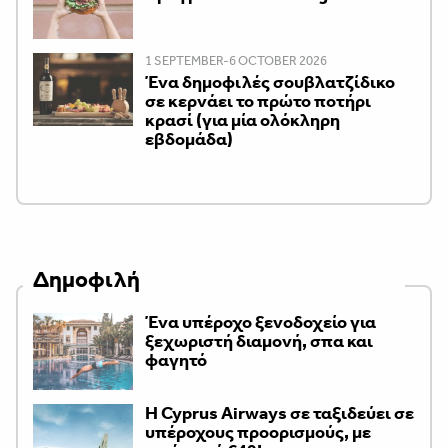
1 SEPTEMBER-6 OCTOBER 2026
Ένα δημοφιλές σουβλατζίδικο
σε κερνάει το πρώτο ποτήρι
κρασί (για μία ολόκληρη
εβδομάδα)
Δημοφιλή
Ένα υπέροχο ξενοδοχείο για
ξεχωριστή διαμονή, σπα και
φαγητό
H Cyprus Airways σε ταξιδεύει σε
υπέροχους προορισμούς, με