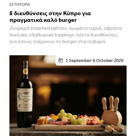
ΕΣΤΙΑΤΌΡΙΑ
5 διευθύνσεις στην Κύπρο για
πραγματικά καλό burger
Ζουμερά smashed patties, λιωμένα τυριά, αφράτα
buns και πληθωρικά toppings: πέντε διευθύνσεις
για όσους παίρνουν το burger στα σοβαρά
1 September-6 October 2026