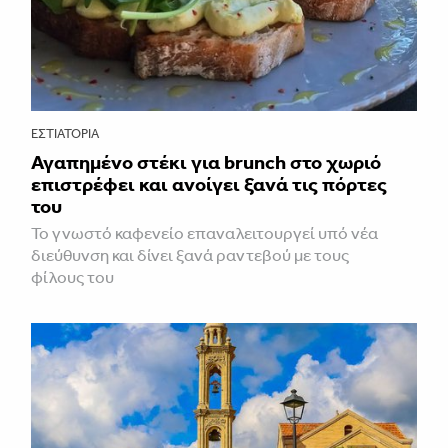
ΕΣΤΙΑΤΌΡΙΑ
Αγαπημένο στέκι για brunch στο χωριό
επιστρέφει και ανοίγει ξανά τις πόρτες
του
Το γνωστό καφενείο επαναλειτουργεί υπό νέα
διεύθυνση και δίνει ξανά ραντεβού με τους
φίλους του