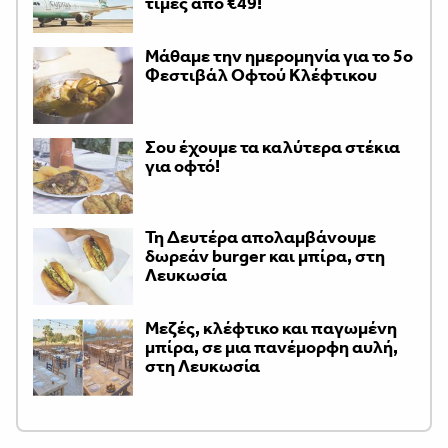
τιμές από €49!
Μάθαμε την ημερομηνία για το 5ο
Φεστιβάλ Οφτού Κλέφτικου
Σου έχουμε τα καλύτερα στέκια
για οφτό!
Τη Δευτέρα απολαμβάνουμε
δωρεάν burger και μπίρα, στη
Λευκωσία
Μεζές, κλέφτικο και παγωμένη
μπίρα, σε μια πανέμορφη αυλή,
στη Λευκωσία