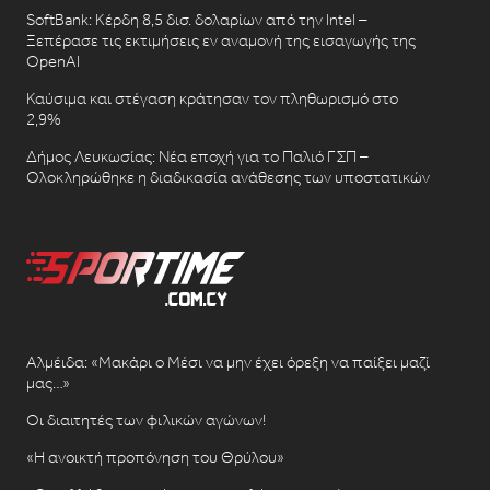
SoftBank: Κέρδη 8,5 δισ. δολαρίων από την Intel –
Ξεπέρασε τις εκτιμήσεις εν αναμονή της εισαγωγής της
OpenAI
Καύσιμα και στέγαση κράτησαν τον πληθωρισμό στο
2,9%
Δήμος Λευκωσίας: Νέα εποχή για το Παλιό ΓΣΠ –
Ολοκληρώθηκε η διαδικασία ανάθεσης των υποστατικών
Αλμέιδα: «Μακάρι ο Μέσι να μην έχει όρεξη να παίξει μαζί
μας…»
Οι διαιτητές των φιλικών αγώνων!
«Η ανοικτή προπόνηση του Θρύλου»