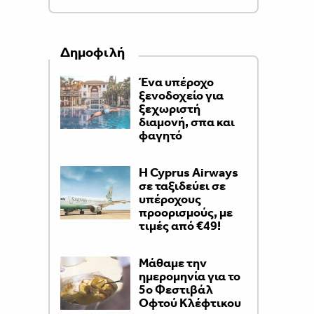
Δημοφιλή
Ένα υπέροχο
ξενοδοχείο για
ξεχωριστή
διαμονή, σπα και
φαγητό
H Cyprus Airways
σε ταξιδεύει σε
υπέροχους
προορισμούς, με
τιμές από €49!
Μάθαμε την
ημερομηνία για το
5ο Φεστιβάλ
Οφτού Κλέφτικου