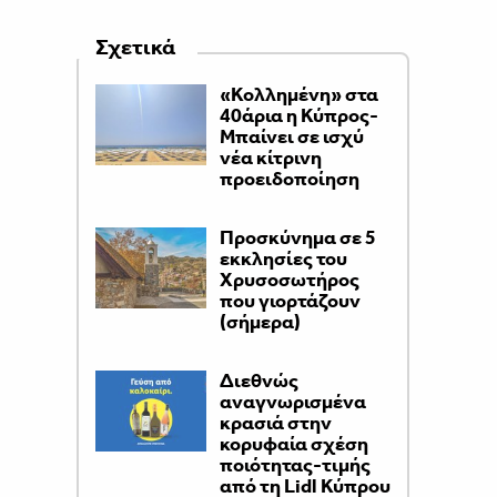
Σχετικά
«Κολλημένη» στα
40άρια η Κύπρος-
Μπαίνει σε ισχύ
νέα κίτρινη
προειδοποίηση
Προσκύνημα σε 5
εκκλησίες του
Χρυσοσωτήρος
που γιορτάζουν
(σήμερα)
Διεθνώς
αναγνωρισμένα
κρασιά στην
κορυφαία σχέση
ποιότητας-τιμής
από τη Lidl Κύπρου