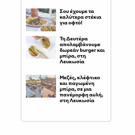
Σου έχουμε τα
καλύτερα στέκια
για οφτό!
Τη Δευτέρα
απολαμβάνουμε
δωρεάν burger και
μπίρα, στη
Λευκωσία
Μεζές, κλέφτικο
και παγωμένη
μπίρα, σε μια
πανέμορφη αυλή,
στη Λευκωσία