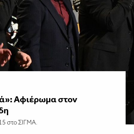
ιά»: Αφιέρωμα στον
δη
15 στο ΣΙΓΜΑ.