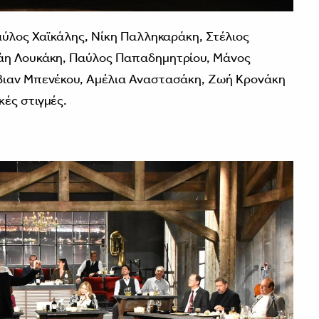
αύλος Χαϊκάλης, Νίκη Παλληκαράκη, Στέλιος
νάη Λουκάκη, Παύλος Παπαδημητρίου, Μάνος
βιαν Μπενέκου, Αμέλια Αναστασάκη, Ζωή Κρονάκη
ές στιγμές.