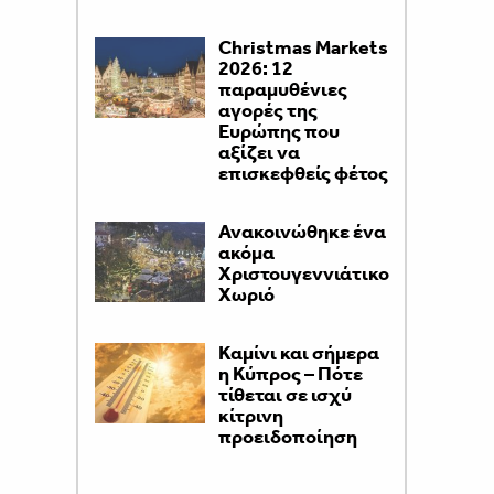
Christmas Markets
2026: 12
παραμυθένιες
αγορές της
Ευρώπης που
αξίζει να
επισκεφθείς φέτος
Ανακοινώθηκε ένα
ακόμα
Χριστουγεννιάτικο
Χωριό
Καμίνι και σήμερα
η Κύπρος – Πότε
τίθεται σε ισχύ
κίτρινη
προειδοποίηση