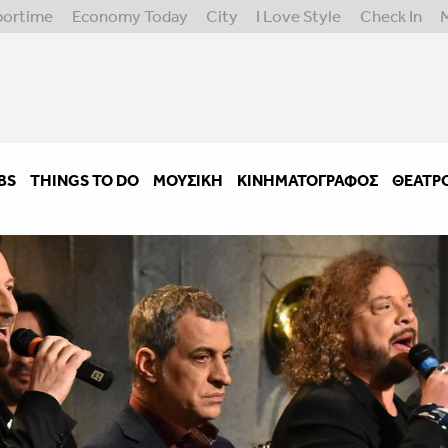
portime
Economy Today
City
I Love Style
Check In
BS
THINGS TO DO
ΜΟΥΣΙΚΉ
ΚΙΝΗΜΑΤΟΓΡΆΦΟΣ
ΘΈΑΤΡ