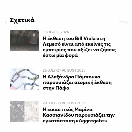
Σχετικά
1 AUGUST 2026
Η έκθεση του Bill Viola στη
Λεμεσό είναι από εκείνες τις
εμπειρίες που αξίζει να ζήσεις
έστω μία φορά
25 JULY-27 AUGUST 2026
Η Αλεξάνδρα Πάμπουκα
παρουσιάζει ατομική έκθεση
στην Πάφο
29 JULY-31 AUGUST 2026
Η εικαστικός Μαρίνα
Κασσιανίδου παρουσιάζει την
εγκατάσταση «Aggregate»