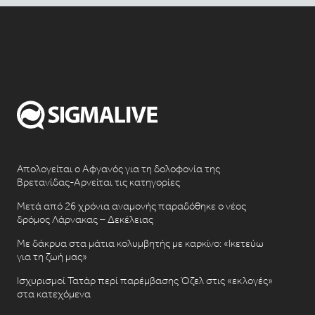
Απολογείται ο Αφγανός για τη δολοφονία της
Βρετανίδας-Αρνείται τις κατηγορίες
Μετά από 26 χρόνια αναμονής παραδόθηκε ο νέος
δρόμος Λάρνακας – Δεκέλειας
Με δάκρυα στα μάτια κολυμβητής με καρκίνο: «Ικετεύω
για τη ζωή μας»
Ισχυρισμοί Τατάρ περί παρέμβασης Όζελ στις «εκλογές»
στα κατεχόμενα