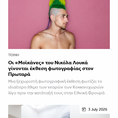
ΤΈΧΝΗ
Οι «Μοϊκάνες» του Νικόλα Λουκά
γίνονται έκθεση φωτογραφίας στον
Πρωταρά
Μια ξεχωριστή φωτογραφική έκθεση φωτίζει το
ιδιαίτερο έθιμο των νεαρών των Κοκκινοχωριών
λίγο πριν την κατάταξή τους στην Εθνική Φρουρά
3 July 2026