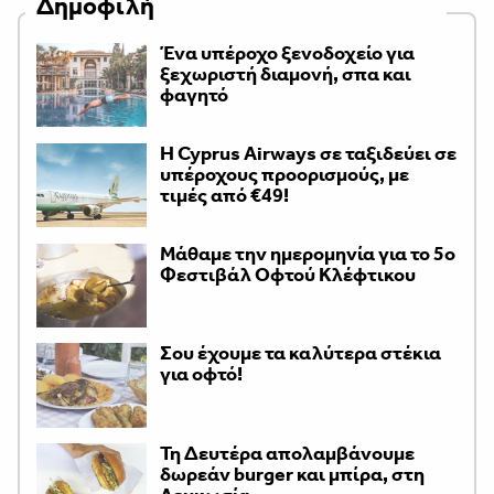
Δημοφιλή
Ένα υπέροχο ξενοδοχείο για
ξεχωριστή διαμονή, σπα και
φαγητό
H Cyprus Airways σε ταξιδεύει σε
υπέροχους προορισμούς, με
τιμές από €49!
Μάθαμε την ημερομηνία για το 5ο
Φεστιβάλ Οφτού Κλέφτικου
Σου έχουμε τα καλύτερα στέκια
για οφτό!
Τη Δευτέρα απολαμβάνουμε
δωρεάν burger και μπίρα, στη