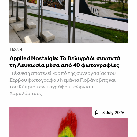
ΤΈΧΝΗ
Applied Nostalgia: Το Βελιγράδι συναντά
τη Λευκωσία μέσα από 40 φωτογραφίες
Η έκθεση αποτελεί καρπό της συνεργασίας του
Σέρβου φωτογράφου Νεμάνια Γιοβάνοβιτς και
του Κύπριου φωτογράφου Γεώργιου
Χαραλάμπους
3 July 2026