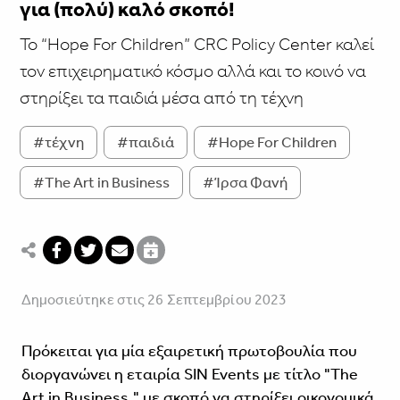
για (πολύ) καλό σκοπό!
To “Hope For Children” CRC Policy Center καλεί
τον επιχειρηματικό κόσμο αλλά και το κοινό να
στηρίξει τα παιδιά μέσα από τη τέχνη
#τέχνη
#παιδιά
#Hope For Children
#The Art in Business
#Ίρσα Φανή
Δημοσιεύτηκε στις 26 Σεπτεμβρίου 2023
Πρόκειται για μία εξαιρετική πρωτοβουλία που
διοργανώνει η εταιρία SIN Events με τίτλο "The
Art in Business," με σκοπό να στηρίξει οικονομικά