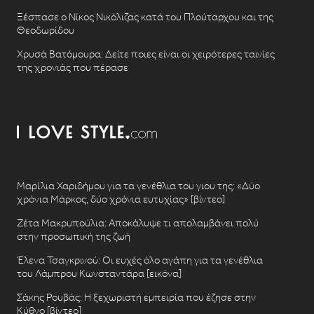
Ξέσπασε ο Νίκος Νικόλιζας κατά του Πλούταρχου και της
Θεοδωρίδου
Χρυσά Βατόμουρα: Δείτε ποιες είναι οι χειρότερες ταινίες
της χρονιάς που πέρασε
Μαρίλια Χαριδήμου για τα γενέθλια του γιου της: «Δύο
χρόνια Μάρκος, δύο χρόνια ευτυχίας» [βίντεο]
Ζέτα Μακρυπούλια: Αποκάλυψε τι απολαμβάνει πολύ
στην προσωπική της ζωή
Έλενα Τσαγκρινού: Οι ευχές όλο αγάπη για τα γενέθλια
του Λάμπρου Κωνσταντάρα [εικόνα]
Σάκης Ρουβάς: Η ξεχωριστή εμπειρία που έζησε στην
Κύθνο [βίντεο]