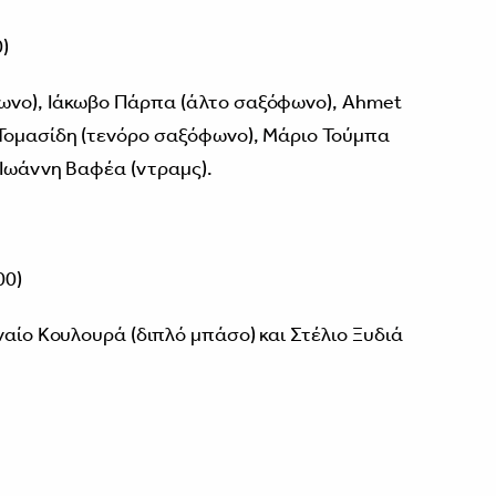
)
ωνο), Ιάκωβο Πάρπα (άλτο σαξόφωνο), Ahmet
 Τομασίδη (τενόρο σαξόφωνο), Μάριο Τούμπα
 Ιωάννη Βαφέα (ντραμς).
00)
ναίο Κουλουρά (διπλό μπάσο) και Στέλιο Ξυδιά