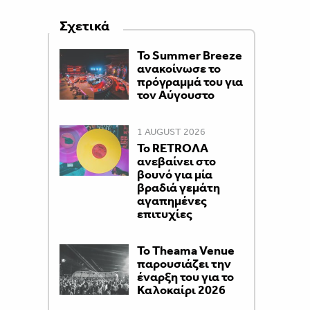
Σχετικά
To Summer Breeze
ανακοίνωσε το
πρόγραμμά του για
τον Αύγουστο
1 AUGUST 2026
Το RETROΛA
ανεβαίνει στο
βουνό για μία
βραδιά γεμάτη
αγαπημένες
επιτυχίες
Το Theama Venue
παρουσιάζει την
έναρξη του για το
Καλοκαίρι 2026