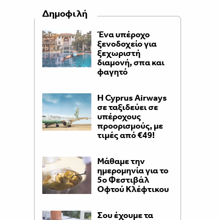
Δημοφιλή
Ένα υπέροχο
ξενοδοχείο για
ξεχωριστή
διαμονή, σπα και
φαγητό
H Cyprus Airways
σε ταξιδεύει σε
υπέροχους
προορισμούς, με
τιμές από €49!
Μάθαμε την
ημερομηνία για το
5ο Φεστιβάλ
Οφτού Κλέφτικου
Σου έχουμε τα