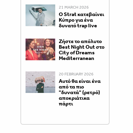
21 MARCH 2026
Ο Strat κατεβαίνει
Κύπρο για ένα
δυνατό trap live
Ζήστε το απόλυτο
Best Night Out στο
City of Dreams
Mediterranean
20 FEBRUARY 2026
Αυτό θα είναι ένα
από τα πιο
"δυνατά" (ρετρό)
αποκριάτικα
πάρτι