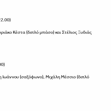
2.00)
ριάκο Κέστα (διπλό μπάσο) και Στέλιος Ξυδιάς
00)
η Ιωάννου (σαξόφωνο), Μιχάλη Μέσσιο (διπλό