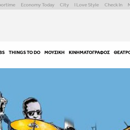
portime
Economy Today
City
I Love Style
Check In
BS
THINGS TO DO
ΜΟΥΣΙΚΉ
ΚΙΝΗΜΑΤΟΓΡΆΦΟΣ
ΘΈΑΤΡ