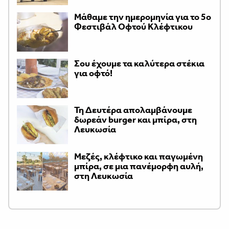
Μάθαμε την ημερομηνία για το 5ο
Φεστιβάλ Οφτού Κλέφτικου
Σου έχουμε τα καλύτερα στέκια
για οφτό!
Τη Δευτέρα απολαμβάνουμε
δωρεάν burger και μπίρα, στη
Λευκωσία
Μεζές, κλέφτικο και παγωμένη
μπίρα, σε μια πανέμορφη αυλή,
στη Λευκωσία