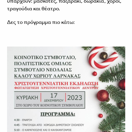
υπάρχουν: μασκότες, παζαράκι, δωράκια, χοροί,
τραγούδια και θέατρο.
Δες το πρόγραμμα πιο κάτω: