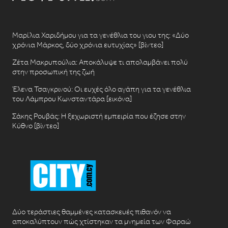
Μαρίλια Χαριδήμου για τα γενέθλια του γιου της: «Δύο
χρόνια Μάρκος, δύο χρόνια ευτυχίας» [βίντεο]
Ζέτα Μακρυπούλια: Αποκάλυψε τι απολαμβάνει πολύ
στην προσωπική της ζωή
Έλενα Τσαγκρινού: Οι ευχές όλο αγάπη για τα γενέθλια
του Λάμπρου Κωνσταντάρα [εικόνα]
Σάκης Ρουβάς: Η ξεχωριστή εμπειρία που έζησε στην
Κύθνο [βίντεο]
Δύο τεράστιες θαμμένες κατασκευές πιθανόν να
αποκαλύπτουν πώς χτίστηκαν τα μνημεία των Φαραώ