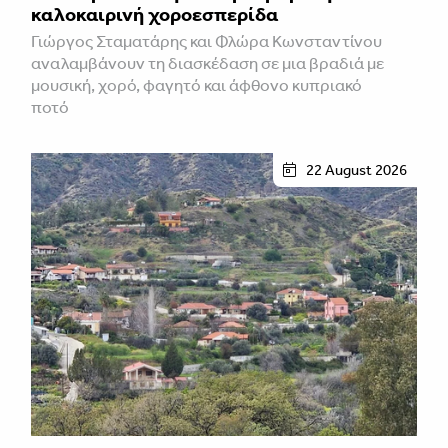
καλοκαιρινή χοροεσπερίδα
Γιώργος Σταματάρης και Φλώρα Κωνσταντίνου
αναλαμβάνουν τη διασκέδαση σε μια βραδιά με
μουσική, χορό, φαγητό και άφθονο κυπριακό
ποτό
22 August 2026