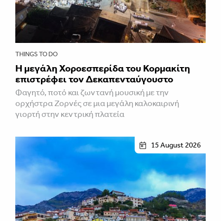
THINGS TO DO
Η μεγάλη Χοροεσπερίδα του Κορμακίτη
επιστρέφει τον Δεκαπενταύγουστο
Φαγητό, ποτό και ζωντανή μουσική με την
ορχήστρα Ζορνές σε μια μεγάλη καλοκαιρινή
γιορτή στην κεντρική πλατεία
15 August 2026