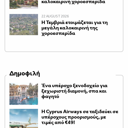
καλοκαιρινή χοροεσπερίδα
22 AUGUST 2026
Η Τεμβριά ετοιμάζεται για τη
μεγάλη καλοκαιρινή της
χοροεσπερίδα
Δημοφιλή
Ένα υπέροχο ξενοδοχείο για
ξεχωριστή διαμονή, σπα και
φαγητό
H Cyprus Airways σε ταξιδεύει σε
υπέροχους προορισμούς, με
τιμές από €49!