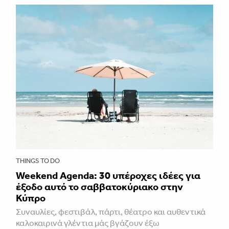
THINGS TO DO
Weekend Agenda: 30 υπέροχες ιδέες για
έξοδο αυτό το σαββατοκύριακο στην
Κύπρο
Συναυλίες, φεστιβάλ, πάρτι, θέατρο και αυθεντικά
καλοκαιρινά γλέντια μάς βγάζουν έξω