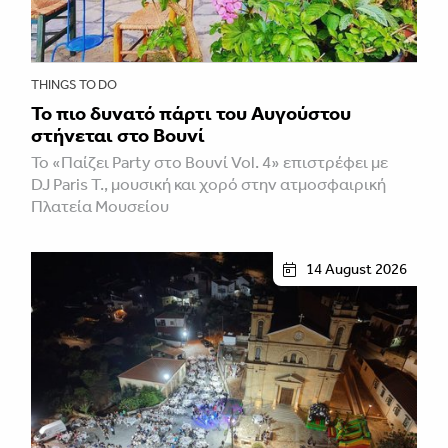
THINGS TO DO
Το πιο δυνατό πάρτι του Αυγούστου
στήνεται στο Βουνί
Το «Παίζει Party στο Βουνί Vol. 4» επιστρέφει με
DJ Paris T., μουσική και χορό στην ατμοσφαιρική
Πλατεία Μουσείου
14 August 2026