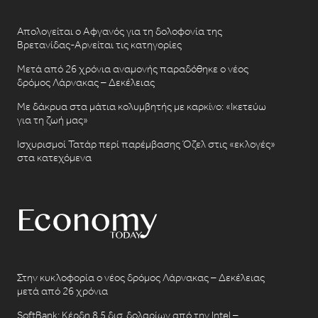
Απολογείται ο Αφγανός για τη δολοφονία της
Βρετανίδας-Αρνείται τις κατηγορίες
Μετά από 26 χρόνια αναμονής παραδόθηκε ο νέος
δρόμος Λάρνακας – Δεκέλειας
Με δάκρυα στα μάτια κολυμβητής με καρκίνο: «Ικετεύω
για τη ζωή μας»
Ισχυρισμοί Τατάρ περί παρέμβασης Όζελ στις «εκλογές»
στα κατεχόμενα
Στην κυκλοφορία ο νέος δρόμος Λάρνακας – Δεκέλειας
μετά από 26 χρόνια
SoftBank: Κέρδη 8,5 δισ. δολαρίων από την Intel –