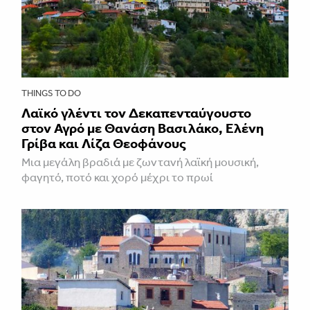
THINGS TO DO
Λαϊκό γλέντι τον Δεκαπενταύγουστο
στον Αγρό με Θανάση Βασιλάκο, Ελένη
Γρίβα και Λίζα Θεοφάνους
Μια μεγάλη βραδιά με ζωντανή λαϊκή μουσική,
φαγητό, ποτό και χορό μέχρι το πρωί