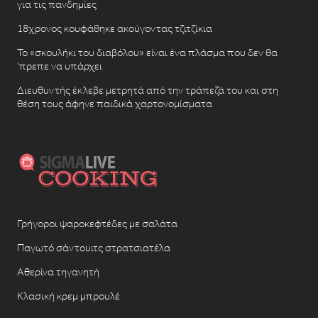
για τις πανδημίες
18χρονος κουφάθηκε ακούγοντας τζιτζίκια
Το «σκουλήκι του διαβόλου» είναι ένα πλάσμα που δεν θα
‘πρεπε να υπάρχει
Διευθυντής έκλεβε μετρητά από την τράπεζά του και στη
θέση τους άφηνε παιδικά χαρτονομίσματα
Γρήγοροι ψαροκεφτέδες με σαλάτα
Παγωτό σάντουιτς στρατσιατέλα
Αθερίνα τηγανητή
Κλασική κρεμ μπρουλέ