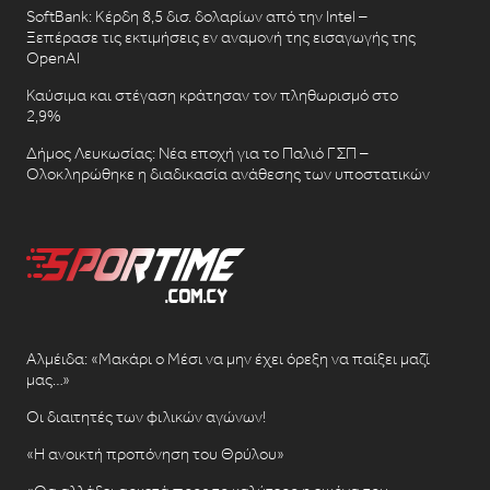
SoftBank: Κέρδη 8,5 δισ. δολαρίων από την Intel –
Ξεπέρασε τις εκτιμήσεις εν αναμονή της εισαγωγής της
OpenAI
Καύσιμα και στέγαση κράτησαν τον πληθωρισμό στο
2,9%
Δήμος Λευκωσίας: Νέα εποχή για το Παλιό ΓΣΠ –
Ολοκληρώθηκε η διαδικασία ανάθεσης των υποστατικών
Αλμέιδα: «Μακάρι ο Μέσι να μην έχει όρεξη να παίξει μαζί
μας…»
Οι διαιτητές των φιλικών αγώνων!
«Η ανοικτή προπόνηση του Θρύλου»