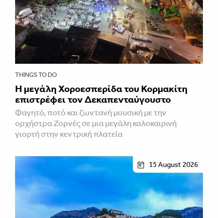
THINGS TO DO
Η μεγάλη Χοροεσπερίδα του Κορμακίτη
επιστρέφει τον Δεκαπενταύγουστο
Φαγητό, ποτό και ζωντανή μουσική με την
ορχήστρα Ζορνές σε μια μεγάλη καλοκαιρινή
γιορτή στην κεντρική πλατεία
15 August 2026