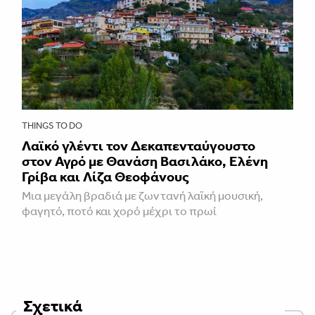
THINGS TO DO
Λαϊκό γλέντι τον Δεκαπενταύγουστο
στον Αγρό με Θανάση Βασιλάκο, Ελένη
Γρίβα και Λίζα Θεοφάνους
Μια μεγάλη βραδιά με ζωντανή λαϊκή μουσική,
φαγητό, ποτό και χορό μέχρι το πρωί
Σχετικά