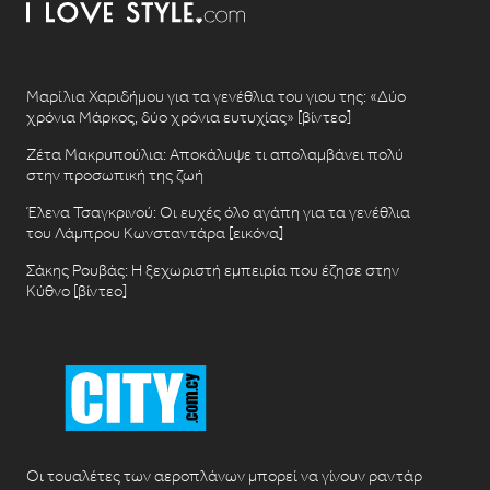
Μαρίλια Χαριδήμου για τα γενέθλια του γιου της: «Δύο
χρόνια Μάρκος, δύο χρόνια ευτυχίας» [βίντεο]
Ζέτα Μακρυπούλια: Αποκάλυψε τι απολαμβάνει πολύ
στην προσωπική της ζωή
Έλενα Τσαγκρινού: Οι ευχές όλο αγάπη για τα γενέθλια
του Λάμπρου Κωνσταντάρα [εικόνα]
Σάκης Ρουβάς: Η ξεχωριστή εμπειρία που έζησε στην
Κύθνο [βίντεο]
Οι τουαλέτες των αεροπλάνων μπορεί να γίνουν ραντάρ