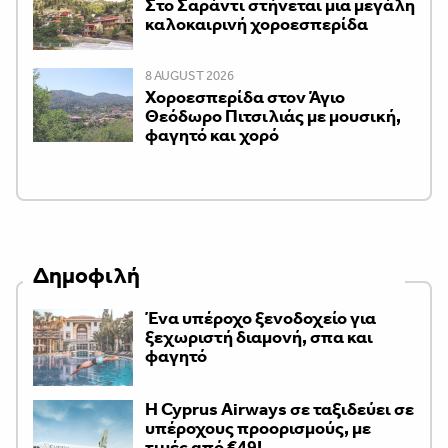
Στο Σαράντι στήνεται μια μεγάλη
καλοκαιρινή χοροεσπερίδα
8 AUGUST 2026
Χοροεσπερίδα στον Άγιο
Θεόδωρο Πιτσιλιάς με μουσική,
φαγητό και χορό
Δημοφιλή
Ένα υπέροχο ξενοδοχείο για
ξεχωριστή διαμονή, σπα και
φαγητό
H Cyprus Airways σε ταξιδεύει σε
υπέροχους προορισμούς, με
τιμές από €49!