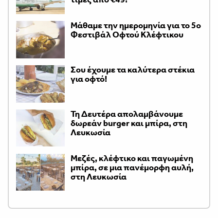
Μάθαμε την ημερομηνία για το 5ο
Φεστιβάλ Οφτού Κλέφτικου
Σου έχουμε τα καλύτερα στέκια
για οφτό!
Τη Δευτέρα απολαμβάνουμε
δωρεάν burger και μπίρα, στη
Λευκωσία
Μεζές, κλέφτικο και παγωμένη
μπίρα, σε μια πανέμορφη αυλή,
στη Λευκωσία