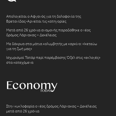
Απολογείται ο Αφγανός για τη δολοφονία της
Βρετανίδας-Αρνείται τις κατηγορίες
Μετά από 26 χρόνια αναμονής παραδόθηκε ο νέος
δρόμος Λάρνακας – Δεκέλειας
Με δάκρυα στα μάτια κολυμβητής με καρκίνο: «Ικετεύω
για τη ζωή μας»
Ισχυρισμοί Τατάρ περί παρέμβασης Όζελ στις «εκλογές»
στα κατεχόμενα
Στην κυκλοφορία ο νέος δρόμος Λάρνακας – Δεκέλειας
μετά από 26 χρόνια