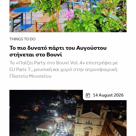
THINGS TO DO
Το πιο δυνατό πάρτι του Αυγούστου
στήνεται στο Βουνί
Το «Παίζει Party στο Βουνί Vol. 4» επιστρέφει με
DJ Paris T., μουσική και χορό στην ατμοσφαιρική
Πλατεία Μουσείου
14 August 2026