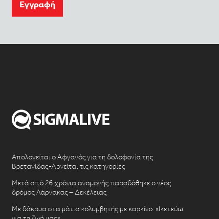
Eγγραφή
Απολογείται ο Αφγανός για τη δολοφονία της
Βρετανίδας-Αρνείται τις κατηγορίες
Μετά από 26 χρόνια αναμονής παραδόθηκε ο νέος
δρόμος Λάρνακας – Δεκέλειας
Με δάκρυα στα μάτια κολυμβητής με καρκίνο: «Ικετεύω
για τη ζωή μας»