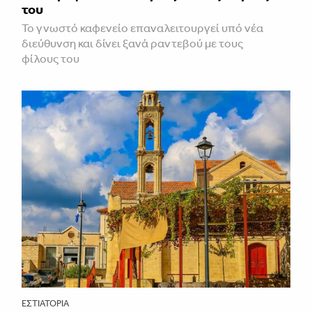
του
Το γνωστό καφενείο επαναλειτουργεί υπό νέα
διεύθυνση και δίνει ξανά ραντεβού με τους
φίλους του
ΕΣΤΙΑΤΌΡΙΑ