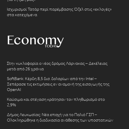
Ισχυρισμοί Τατάρ περί παρέμβασης Όζελ στις «εκλογές»
στα κατεχόμενα
Στην κυκλοφορία ο νέος δρόμος Λάρνακας – Δεκέλειας
μετά από 26 χρόνια
SoftBank: Κέρδη 8,5 δισ. δολαρίων από την Intel –
Ξεπέρασε τις εκτιμήσεις εν αναμονή της εισαγωγής της
OpenAI
Καύσιμα και στέγαση κράτησαν τον πληθωρισμό στο
2,9%
Δήμος Λευκωσίας: Νέα εποχή για το Παλιό ΓΣΠ –
Ολοκληρώθηκε η διαδικασία ανάθεσης των υποστατικών