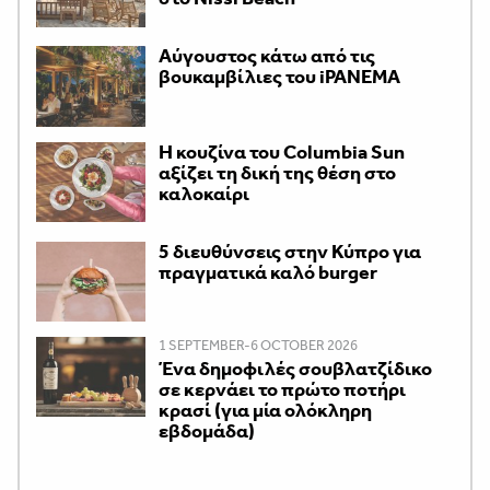
Αύγουστος κάτω από τις
βουκαμβίλιες του iPANEMA
Η κουζίνα του Columbia Sun
αξίζει τη δική της θέση στο
καλοκαίρι
5 διευθύνσεις στην Κύπρο για
πραγματικά καλό burger
1 SEPTEMBER-6 OCTOBER 2026
Ένα δημοφιλές σουβλατζίδικο
σε κερνάει το πρώτο ποτήρι
κρασί (για μία ολόκληρη
εβδομάδα)