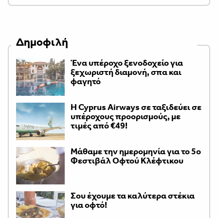
Δημοφιλή
Ένα υπέροχο ξενοδοχείο για
ξεχωριστή διαμονή, σπα και
φαγητό
H Cyprus Airways σε ταξιδεύει σε
υπέροχους προορισμούς, με
τιμές από €49!
Μάθαμε την ημερομηνία για το 5ο
Φεστιβάλ Οφτού Κλέφτικου
Σου έχουμε τα καλύτερα στέκια
για οφτό!