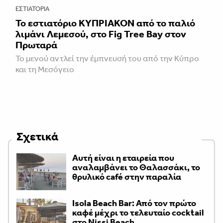
ΕΣΤΙΑΤΌΡΙΑ
Το εστιατόριο ΚΥΠΡΙΑΚΟΝ από το παλιό
λιμάνι Λεμεσού, στο Fig Tree Bay στον
Πρωταρά
Το μενού αντλεί την έμπνευσή του από την Κύπρο
και τη Μεσόγειο
Σχετικά
Αυτή είναι η εταιρεία που
αναλαμβάνει το Θαλασσάκι, το
θρυλικό café στην παραλία
Isola Beach Bar: Από τον πρώτο
καφέ μέχρι το τελευταίο cocktail
στο Nissi Beach