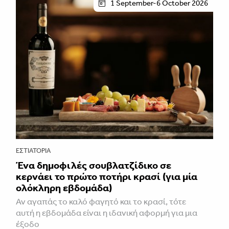
1 September-6 October 2026
ΕΣΤΙΑΤΌΡΙΑ
Ένα δημοφιλές σουβλατζίδικο σε
κερνάει το πρώτο ποτήρι κρασί (για μία
ολόκληρη εβδομάδα)
Αν αγαπάς το καλό φαγητό και το κρασί, τότε
αυτή η εβδομάδα είναι η ιδανική αφορμή για μια
έξοδο