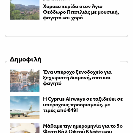
Χοροεσπερίδα στον Άγιο
Θεόδωρο Πιτσιλιάς με μουσική,
φαγητό και χορό
Δημοφιλή
Ένα υπέροχο ξενοδοχείο για
ξεχωριστή διαμονή, σπα και
φαγητό
H Cyprus Airways σε ταξιδεύει σε
υπέροχους προορισμούς, με
τιμές από €49!
Μάθαμε την ημερομηνία για το 5ο
Φεστιβάλ Οφτού Κλέφτικου