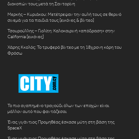
διακοπών τους μετά τη Σαντορίνη
Μερκής – Κυριάκου: Μετέτρεψαν την αυλή τους σε θερινό
σινεμά για τα παιδιά τους [εικόνες & βίντεο]
Τσουρούλλης – Γιολίτη: Καλοκαιρινή «απόδραση» στην
California [εικόνες]
Χάρης Κκολός: Το τρυφερό βίντεο με τη 18χρονη κόρη του
Φρόσω
Το πιο αγαπημένο τραγούδι όλων των εποχών είναι
μάλλον αυτό που φαντάζεσαι
Ένας γιγάντιος Προμηθέας έσκασε μύτη στη βάση της
SpaceX
Ένας γιγάντιος Προμηθέας έσκασε μύτη στη βάση της