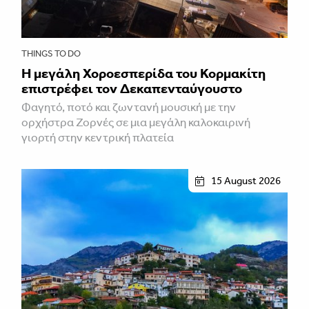
THINGS TO DO
Η μεγάλη Χοροεσπερίδα του Κορμακίτη
επιστρέφει τον Δεκαπενταύγουστο
Φαγητό, ποτό και ζωντανή μουσική με την
ορχήστρα Ζορνές σε μια μεγάλη καλοκαιρινή
γιορτή στην κεντρική πλατεία
15 August 2026