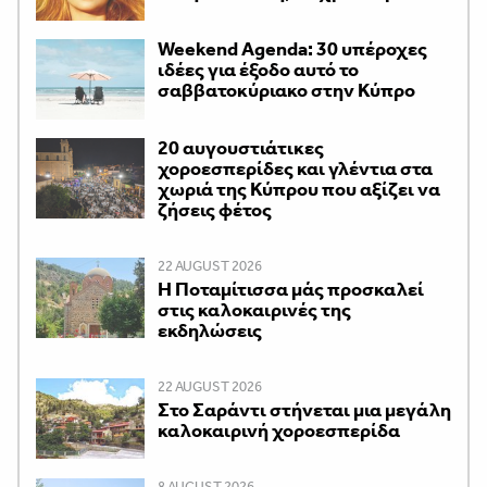
Weekend Agenda: 30 υπέροχες
ιδέες για έξοδο αυτό το
σαββατοκύριακο στην Κύπρο
20 αυγουστιάτικες
χοροεσπερίδες και γλέντια στα
χωριά της Κύπρου που αξίζει να
ζήσεις φέτος
22 AUGUST 2026
Η Ποταμίτισσα μάς προσκαλεί
στις καλοκαιρινές της
εκδηλώσεις
22 AUGUST 2026
Στο Σαράντι στήνεται μια μεγάλη
καλοκαιρινή χοροεσπερίδα
8 AUGUST 2026