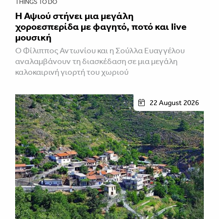
THINGS TO DO
Η Αψιού στήνει μια μεγάλη
χοροεσπερίδα με φαγητό, ποτό και live
μουσική
Ο Φίλιππος Αντωνίου και η Σούλλα Ευαγγέλου
αναλαμβάνουν τη διασκέδαση σε μια μεγάλη
καλοκαιρινή γιορτή του χωριού
22 August 2026