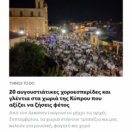
THINGS TO DO
20 αυγουστιάτικες χοροεσπερίδες και
γλέντια στα χωριά της Κύπρου που
αξίζει να ζήσεις φέτος
Από τον Δεκαπενταύγουστο μέχρι τις αρχές
Σεπτεμβρίου, τα χωριά στήνουν τραπέζια και μας
καλούν για μουσική, φαγητό και χορό