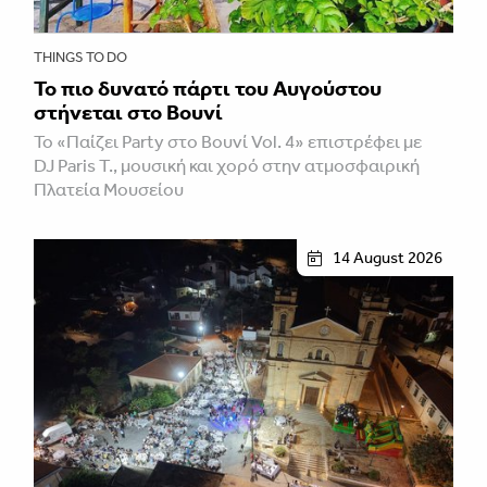
THINGS TO DO
Το πιο δυνατό πάρτι του Αυγούστου
στήνεται στο Βουνί
Το «Παίζει Party στο Βουνί Vol. 4» επιστρέφει με
DJ Paris T., μουσική και χορό στην ατμοσφαιρική
Πλατεία Μουσείου
14 August 2026