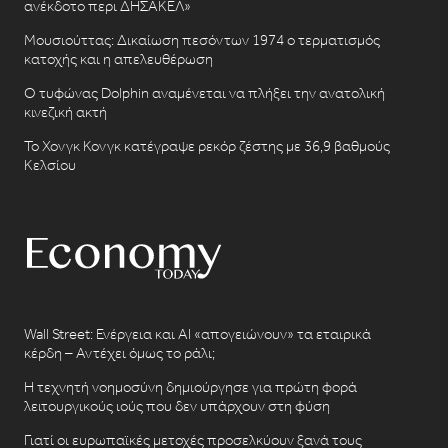
ανέκδοτο περι ΔΗΣΑΚΕΛ»
Μουσιούττας: Δικαίωση πεσόντων 1974 ο τερματισμός
κατοχής και η απελευθέρωση
Ο τυφώνας Dolphin αναμένεται να πλήξει την ανατολική
κινεζική ακτή
Το Χονγκ Κονγκ κατέγραψε ρεκόρ ζέστης με 36,9 βαθμούς
Κελσίου
Wall Street: Ενέργεια και AI «απογειώνουν» τα εταιρικά
κέρδη – Αντέχει όμως το ράλι;
Η τεχνητή νοημοσύνη δημιούργησε για πρώτη φορά
λειτουργικούς ιούς που δεν υπάρχουν στη φύση
Γιατί οι ευρωπαϊκές μετοχές προσελκύουν ξανά τους