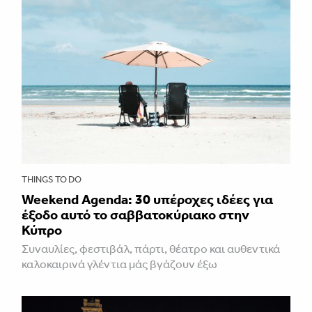
THINGS TO DO
Weekend Agenda: 30 υπέροχες ιδέες για
έξοδο αυτό το σαββατοκύριακο στην
Κύπρο
Συναυλίες, φεστιβάλ, πάρτι, θέατρο και αυθεντικά
καλοκαιρινά γλέντια μάς βγάζουν έξω