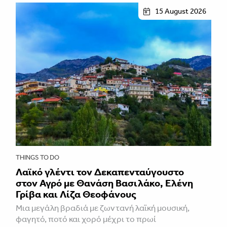
15 August 2026
THINGS TO DO
Λαϊκό γλέντι τον Δεκαπενταύγουστο
στον Αγρό με Θανάση Βασιλάκο, Ελένη
Γρίβα και Λίζα Θεοφάνους
Μια μεγάλη βραδιά με ζωντανή λαϊκή μουσική,
φαγητό, ποτό και χορό μέχρι το πρωί