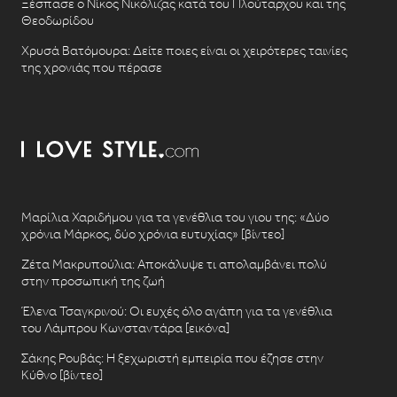
Ξέσπασε ο Νίκος Νικόλιζας κατά του Πλούταρχου και της
Θεοδωρίδου
Χρυσά Βατόμουρα: Δείτε ποιες είναι οι χειρότερες ταινίες
της χρονιάς που πέρασε
Μαρίλια Χαριδήμου για τα γενέθλια του γιου της: «Δύο
χρόνια Μάρκος, δύο χρόνια ευτυχίας» [βίντεο]
Ζέτα Μακρυπούλια: Αποκάλυψε τι απολαμβάνει πολύ
στην προσωπική της ζωή
Έλενα Τσαγκρινού: Οι ευχές όλο αγάπη για τα γενέθλια
του Λάμπρου Κωνσταντάρα [εικόνα]
Σάκης Ρουβάς: Η ξεχωριστή εμπειρία που έζησε στην
Κύθνο [βίντεο]