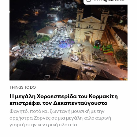
THINGS TO DO
Η μεγάλη Χοροεσπερίδα του Κορμακίτη
επιστρέφει τον Δεκαπενταύγουστο
Φαγητό, ποτό και ζωντανή μουσική με την
ορχήστρα Ζορνές σε μια μεγάλη καλοκαιρινή
γιορτή στην κεντρική πλατεία