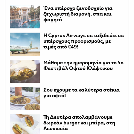
Ένα υπέροχο ξενοδοχείο για
ξεχωριστή διαμονή, σπα και
φαγητό
H Cyprus Airways σε ταξιδεύει σε
υπέροχους προορισμούς, με
τιμές από €49!
Μάθαμε την ημερομηνία για το 5ο
Φεστιβάλ Οφτού Κλέφτικου
Σου έχουμε τα καλύτερα στέκια
για οφτό!
Τη Δευτέρα απολαμβάνουμε
δωρεάν burger και μπίρα, στη
Λευκωσία