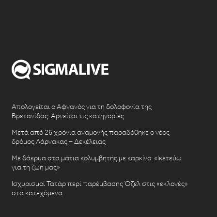
Απολογείται ο Αφγανός για τη δολοφονία της
Βρετανίδας-Αρνείται τις κατηγορίες
Μετά από 26 χρόνια αναμονής παραδόθηκε ο νέος
δρόμος Λάρνακας – Δεκέλειας
Με δάκρυα στα μάτια κολυμβητής με καρκίνο: «Ικετεύω
για τη ζωή μας»
Ισχυρισμοί Τατάρ περί παρέμβασης Όζελ στις «εκλογές»
στα κατεχόμενα