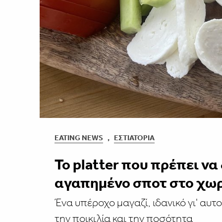
EATING NEWS
,
ΕΣΤΙΑΤΌΡΙΑ
Το platter που πρέπει να
αγαπημένο σποτ στο χω
Ένα υπέροχο μαγαζί, ιδανικό γι' αυτ
την ποικιλία και την ποσότητα