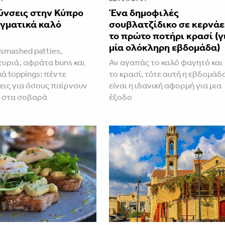
ύνσεις στην Κύπρο
Ένα δημοφιλές
αγματικά καλό
σουβλατζίδικο σε κερνάε
το πρώτο ποτήρι κρασί (γ
μία ολόκληρη εβδομάδα)
smashed patties,
τυριά, αφράτα buns και
Αν αγαπάς το καλό φαγητό και
ά toppings: πέντε
το κρασί, τότε αυτή η εβδομάδ
εις για όσους παίρνουν
είναι η ιδανική αφορμή για μια
r στα σοβαρά
έξοδο