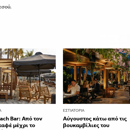
εσού.
Α
ΕΣΤΙΑΤΌΡΙΑ
each Bar: Από τον
Αύγουστος κάτω από τις
καφέ μέχρι το
βουκαμβίλιες του