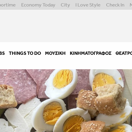
portime
Economy Today
City
I Love Style
Check In
BS
THINGS TO DO
ΜΟΥΣΙΚΉ
ΚΙΝΗΜΑΤΟΓΡΆΦΟΣ
ΘΈΑΤΡ