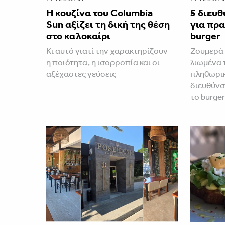
Η κουζίνα του Columbia
5 διευθ
Sun αξίζει τη δική της θέση
για πρ
στο καλοκαίρι
burger
Κι αυτό γιατί την χαρακτηρίζουν
Ζουμερά 
η ποιότητα, η ισορροπία και οι
λιωμένα 
αξέχαστες γεύσεις
πληθωρικ
διευθύνσ
το burge