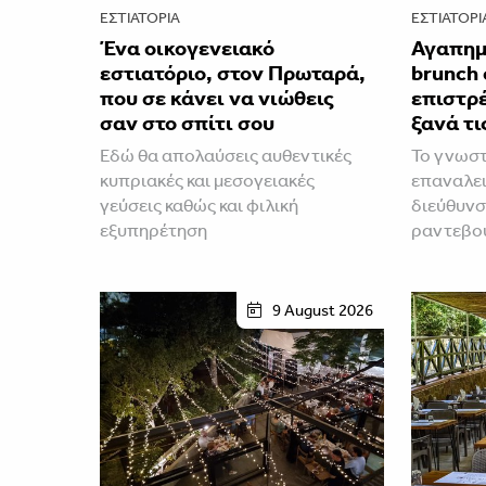
ΕΣΤΙΑΤΌΡΙΑ
ΕΣΤΙΑΤΌΡΙ
Ένα οικογενειακό
Αγαπημ
εστιατόριο, στον Πρωταρά,
brunch 
που σε κάνει να νιώθεις
επιστρέ
σαν στο σπίτι σου
ξανά τι
Εδώ θα απολαύσεις αυθεντικές
Το γνωστ
κυπριακές και μεσογειακές
επαναλει
γεύσεις καθώς και φιλική
διεύθυνση
εξυπηρέτηση
ραντεβού
9 August 2026