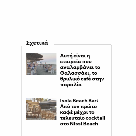
Σχετικά
Αυτή είναι η
εταιρεία που
αναλαμβάνει το
Θαλασσάκι, το
θρυλικό café στην
παραλία
Isola Beach Bar:
Από τον πρώτο
καφέ μέχρι το
τελευταίο cocktail
στο Nissi Beach