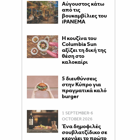
Αύγουστος κάτω
από τις
βουκαμβίλιες του
iPANEMA
Η κουζίνα του
Columbia Sun
αξίζει τη δική της
θέση στο
καλοκαίρι
5 διευθύνσεις
στην Κύπρο για
πραγματικά καλό
burger
1 SEPTEMBER-6
OCTOBER 2026
Ένα δημοφιλές
σουβλατζίδικο σε
κερνάει το πρώτο