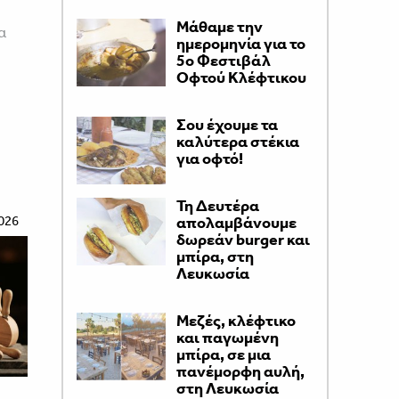
Μάθαμε την
α
ημερομηνία για το
5ο Φεστιβάλ
Οφτού Κλέφτικου
Σου έχουμε τα
καλύτερα στέκια
για οφτό!
Τη Δευτέρα
026
απολαμβάνουμε
δωρεάν burger και
μπίρα, στη
Λευκωσία
Μεζές, κλέφτικο
και παγωμένη
μπίρα, σε μια
πανέμορφη αυλή,
στη Λευκωσία