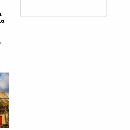
ι
ια
α