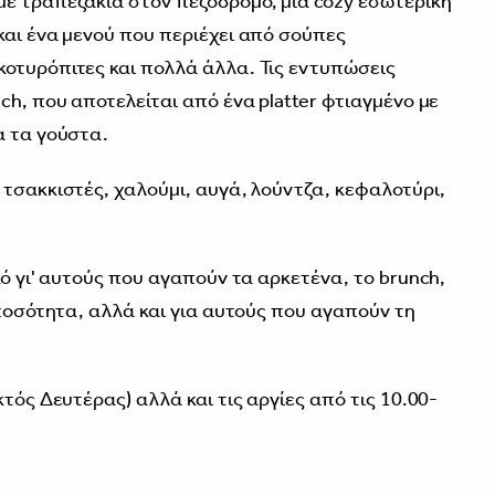
ε τραπεζάκια στον πεζόδρομο, μία cozy εσωτερική
και ένα μενού που περιέχει από σούπες
οτυρόπιτες και πολλά άλλα. Τις εντυπώσεις
ch, που αποτελείται από ένα platter φτιαγμένο με
α τα γούστα.
 τσακκιστές, χαλούμι, αυγά, λούντζα, κεφαλοτύρι,
κό γι' αυτούς που αγαπούν τα αρκετένα, το brunch,
 ποσότητα, αλλά και για αυτούς που αγαπούν τη
κτός Δευτέρας) αλλά και τις αργίες από τις 10.00-