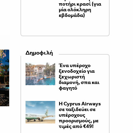
ποτήρι κρασί (για
μία ολόκληρη
εβδομάδα)
Δημοφιλή
Ένα υπέροχο
ξενοδοχείο για
ξεχωριστή
διαμονή, σπα και
φαγητό
H Cyprus Airways
σε ταξιδεύει σε
υπέροχους
προορισμούς, με
τιμές από €49!