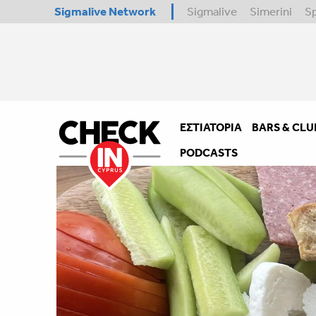
Sigmalive Network
Sigmalive
Simerini
S
ΕΣΤΙΑΤΌΡΙΑ
BARS & CLU
PODCASTS