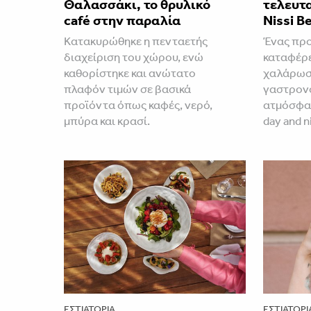
Θαλασσάκι, το θρυλικό
τελευτα
café στην παραλία
Nissi B
Κατακυρώθηκε η πενταετής
Ένας προ
διαχείριση του χώρου, ενώ
καταφέρε
καθορίστηκε και ανώτατο
χαλάρωση
πλαφόν τιμών σε βασικά
γαστρονο
προϊόντα όπως καφές, νερό,
ατμόσφαι
μπύρα και κρασί.
day and n
ΕΣΤΙΑΤΌΡΙΑ
ΕΣΤΙΑΤΌΡΙ