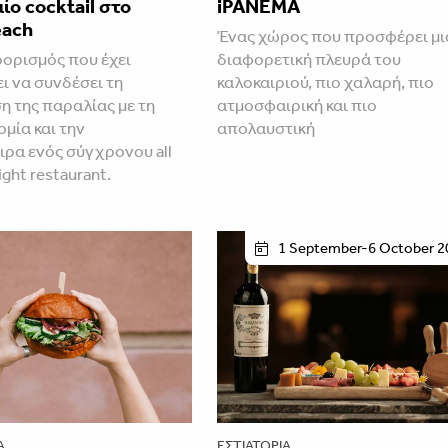
ίο cocktail στο
iPANEMA
each
Ένας χώρος που προσφέρει μι
ορισμός που έχει
διαφορετική πλευρά του
ι να συνδέσει τη
καλοκαιριού, πιο χαλαρή, πιο
 της παραλίας με τη
ατμοσφαιρική και πιο
μία και την
απολαυστική
ρα ενός σύγχρονου all
ight restaurant.
1 September-6 October 2
Α
ΕΣΤΙΑΤΌΡΙΑ