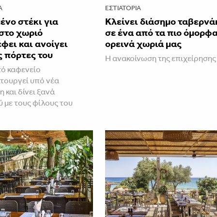
Α
ΕΣΤΙΑΤΌΡΙΑ
ένο στέκι για
Κλείνει διάσημο ταβερνά
στο χωριό
σε ένα από τα πιο όμορφ
φει και ανοίγει
ορεινά χωριά μας
ς πόρτες του
Η ανακοίνωση της επιχείρησης
ό καφενείο
τουργεί υπό νέα
 και δίνει ξανά
 με τους φίλους του