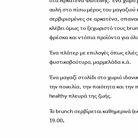
στα Αρκατένα Φωτεινής. Ένα χώρο μ
αυλή στο πίσω μέρος του μαγαζιού 
σερβιρισμένες σε αρκατένα, σπανακ
κλέβει όμως το ξεχωριστό τους brun
φρέσκα και ντόπια προϊόντα για όλ
Ένα πλάτερ με επιλογές όπως ελιές
φυστικοβούτυρο, μαρμελάδα κ.ά.
Ένα μαγαζί στολίδι στο χωριό ιδανι
την ποικιλία, την ποιότητα και την
healthy πλευρά της ζωής.
Το brunch σερβίρεται καθημερινά (ε
19.00
.