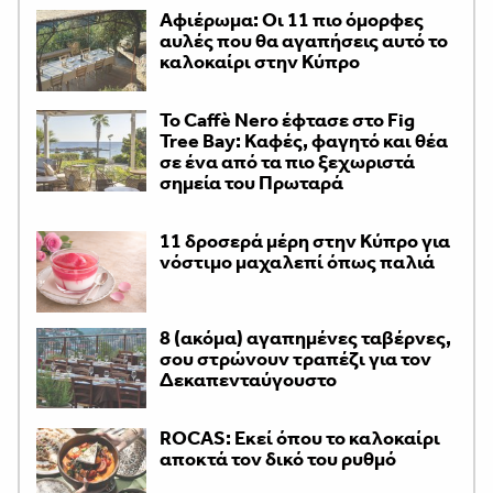
Αφιέρωμα: Οι 11 πιο όμορφες
αυλές που θα αγαπήσεις αυτό το
καλοκαίρι στην Κύπρο
Το Caffè Nero έφτασε στο Fig
Tree Bay: Καφές, φαγητό και θέα
σε ένα από τα πιο ξεχωριστά
σημεία του Πρωταρά
11 δροσερά μέρη στην Κύπρο για
νόστιμο μαχαλεπί όπως παλιά
8 (ακόμα) αγαπημένες ταβέρνες,
σου στρώνουν τραπέζι για τον
Δεκαπενταύγουστο
ROCAS: Εκεί όπου το καλοκαίρι
αποκτά τον δικό του ρυθμό