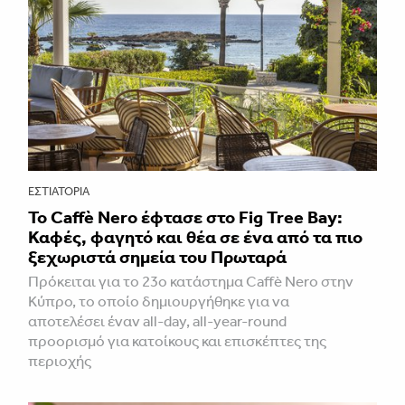
ΕΣΤΙΑΤΌΡΙΑ
Το Caffè Nero έφτασε στο Fig Tree Bay:
Καφές, φαγητό και θέα σε ένα από τα πιο
ξεχωριστά σημεία του Πρωταρά
Πρόκειται για το 23ο κατάστημα Caffè Nero στην
Κύπρο, το οποίο δημιουργήθηκε για να
αποτελέσει έναν all-day, all-year-round
προορισμό για κατοίκους και επισκέπτες της
περιοχής