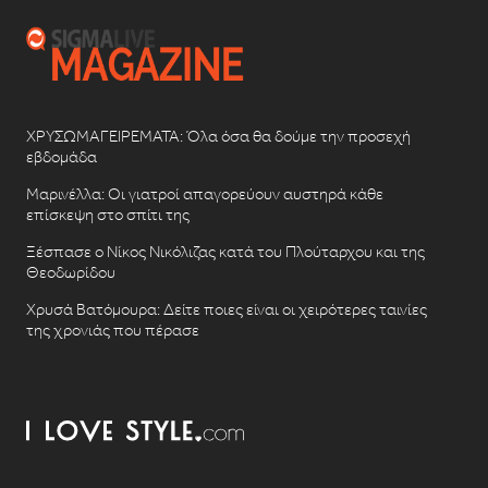
ΧΡΥΣΩΜΑΓΕΙΡΕΜΑΤΑ: Όλα όσα θα δούμε την προσεχή
εβδομάδα
Μαρινέλλα: Οι γιατροί απαγορεύουν αυστηρά κάθε
επίσκεψη στο σπίτι της
Ξέσπασε ο Νίκος Νικόλιζας κατά του Πλούταρχου και της
Θεοδωρίδου
Χρυσά Βατόμουρα: Δείτε ποιες είναι οι χειρότερες ταινίες
της χρονιάς που πέρασε