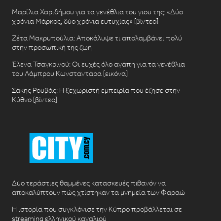
Μαρίλια Χαριδήμου για τα γενέθλια του γιου της: «Δύο
χρόνια Μάρκος, δύο χρόνια ευτυχίας» [βίντεο]
Ζέτα Μακρυπούλια: Αποκάλυψε τι απολαμβάνει πολύ
στην προσωπική της ζωή
Έλενα Τσαγκρινού: Οι ευχές όλο αγάπη για τα γενέθλια
του Λάμπρου Κωνσταντάρα [εικόνα]
Σάκης Ρουβάς: Η ξεχωριστή εμπειρία που έζησε στην
Κύθνο [βίντεο]
Δύο τεράστιες θαμμένες κατασκευές πιθανόν να
αποκαλύπτουν πώς χτίστηκαν τα μνημεία των Φαραώ
Η ιστορία που συγκλόνισε την Κύπρο προβάλλεται σε
streaming ελληνικού καναλιού