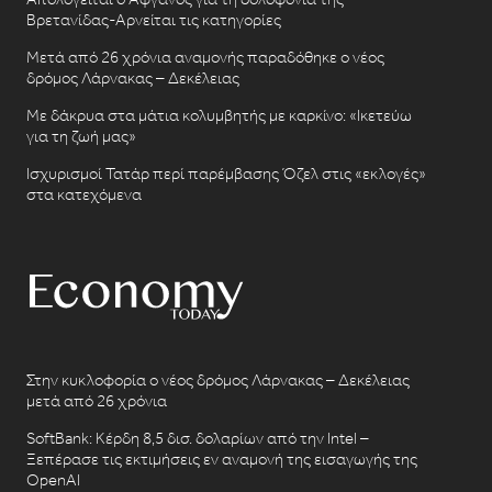
Βρετανίδας-Αρνείται τις κατηγορίες
Μετά από 26 χρόνια αναμονής παραδόθηκε ο νέος
δρόμος Λάρνακας – Δεκέλειας
Με δάκρυα στα μάτια κολυμβητής με καρκίνο: «Ικετεύω
για τη ζωή μας»
Ισχυρισμοί Τατάρ περί παρέμβασης Όζελ στις «εκλογές»
στα κατεχόμενα
Στην κυκλοφορία ο νέος δρόμος Λάρνακας – Δεκέλειας
μετά από 26 χρόνια
SoftBank: Κέρδη 8,5 δισ. δολαρίων από την Intel –
Ξεπέρασε τις εκτιμήσεις εν αναμονή της εισαγωγής της
OpenAI