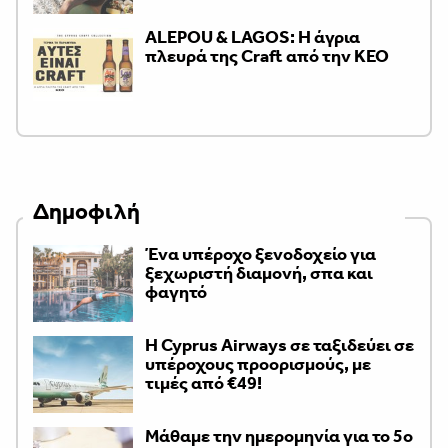
ALEPOU & LAGOS: Η άγρια
πλευρά της Craft από την ΚΕΟ
Δημοφιλή
Ένα υπέροχο ξενοδοχείο για
ξεχωριστή διαμονή, σπα και
φαγητό
H Cyprus Airways σε ταξιδεύει σε
υπέροχους προορισμούς, με
τιμές από €49!
Μάθαμε την ημερομηνία για το 5ο