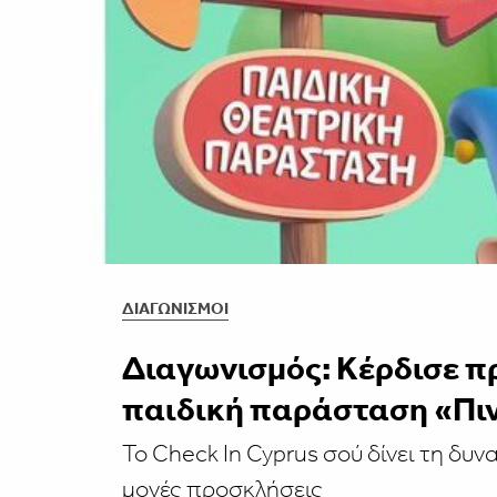
ΔΙΑΓΩΝΙΣΜΟΊ
Διαγωνισμός: Κέρδισε π
παιδική παράσταση «Πιν
Το Check In Cyprus σού δίνει τη δυνα
μονές προσκλήσεις