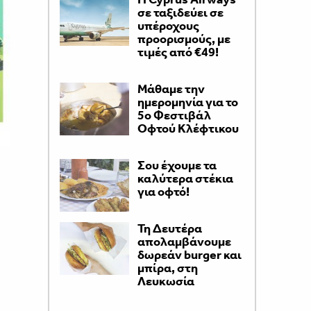
σε ταξιδεύει σε
υπέροχους
προορισμούς, με
τιμές από €49!
Μάθαμε την
ημερομηνία για το
5ο Φεστιβάλ
Οφτού Κλέφτικου
Σου έχουμε τα
καλύτερα στέκια
για οφτό!
Τη Δευτέρα
απολαμβάνουμε
δωρεάν burger και
μπίρα, στη
Λευκωσία