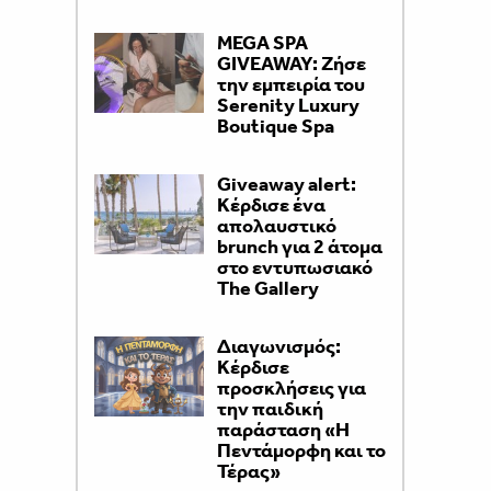
MEGA SPA
GIVEAWAY: Ζήσε
την εμπειρία του
Serenity Luxury
Boutique Spa
Giveaway alert:
Κέρδισε ένα
απολαυστικό
brunch για 2 άτομα
στο εντυπωσιακό
The Gallery
Διαγωνισμός:
Κέρδισε
προσκλήσεις για
την παιδική
παράσταση «H
Πεντάμορφη και το
Τέρας»