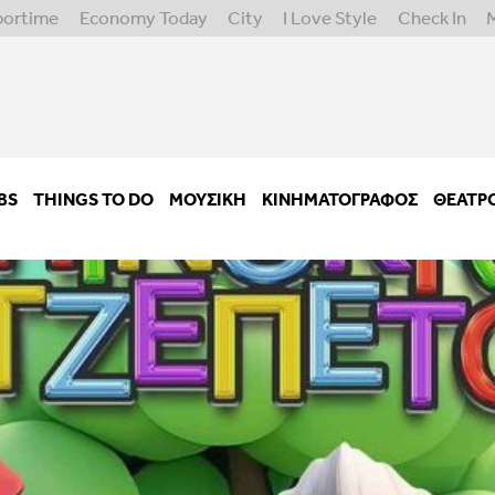
portime
Economy Today
City
I Love Style
Check In
BS
THINGS TO DO
ΜΟΥΣΙΚΉ
ΚΙΝΗΜΑΤΟΓΡΆΦΟΣ
ΘΈΑΤΡ