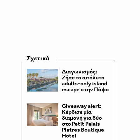
Σχετικά
Διαγωνισμός:
Ζήσε το απόλυτο
adults-only island
escape στην Πάφο
Giveaway alert:
Κέρδισε μία
διαμονή για δύο
στο Petit Palais
Platres Boutique
Hotel