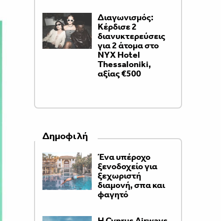
Διαγωνισμός:
Κέρδισε 2
διανυκτερεύσεις
για 2 άτομα στο
NYX Hotel
Thessaloniki,
αξίας €500
Δημοφιλή
Ένα υπέροχο
ξενοδοχείο για
ξεχωριστή
διαμονή, σπα και
φαγητό
H Cyprus Airways