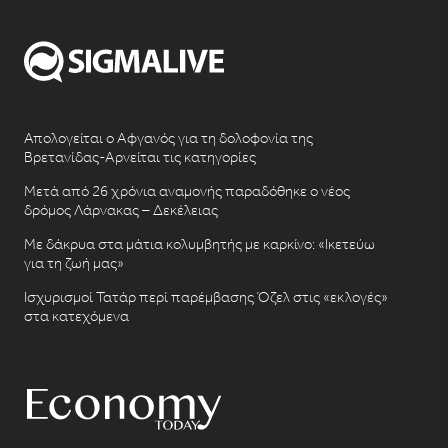
Απολογείται ο Αφγανός για τη δολοφονία της
Βρετανίδας-Αρνείται τις κατηγορίες
Μετά από 26 χρόνια αναμονής παραδόθηκε ο νέος
δρόμος Λάρνακας – Δεκέλειας
Με δάκρυα στα μάτια κολυμβητής με καρκίνο: «Ικετεύω
για τη ζωή μας»
Ισχυρισμοί Τατάρ περί παρέμβασης Όζελ στις «εκλογές»
στα κατεχόμενα