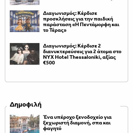
Διαγωνισμός: Κέρδισε
προσκλήσεις για την παιδική
παράσταση «H Πεντάμορφη και
το Τέρας»
Διαγωνισμός: Κέρδισε 2
διανυκτερεύσεις για 2 άτομα στο
NYX Hotel Thessaloniki, αξίας
€500
Δημοφιλή
Ένα υπέροχο ξενοδοχείο για
ξεχωριστή διαμονή, σπα και
φαγητό