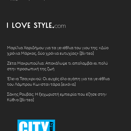
Μαρίλια Χαριδήμου για τα γενέθλια του γιου της: «Δύο
χρόνια Μάρκος, δύο χρόνια ευτυχίας» [βίντεο]
Ζέτα Μακρυπούλια: Αποκάλυψε τι απολαμβάνει πολύ
στην προσωπική της ζωή
Έλενα Τσαγκρινού: Οι ευχές όλο αγάπη για τα γενέθλια
του Λάμπρου Κωνσταντάρα [εικόνα]
Σάκης Ρουβάς: Η ξεχωριστή εμπειρία που έζησε στην
Κύθνο [βίντεο]