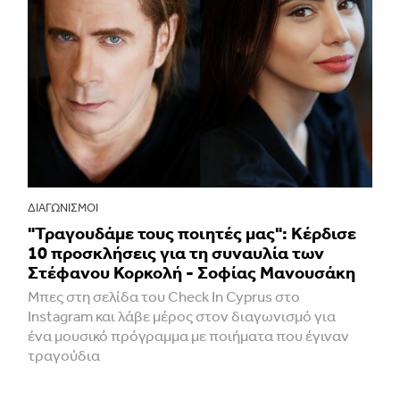
ΔΙΑΓΩΝΙΣΜΟΊ
"Τραγουδάμε τους ποιητές μας": Κέρδισε
10 προσκλήσεις για τη συναυλία των
Στέφανου Κορκολή - Σοφίας Μανουσάκη
Μπες στη σελίδα του Check In Cyprus στο
Instagram και λάβε μέρος στον διαγωνισμό για
ένα μουσικό πρόγραμμα με ποιήματα που έγιναν
τραγούδια