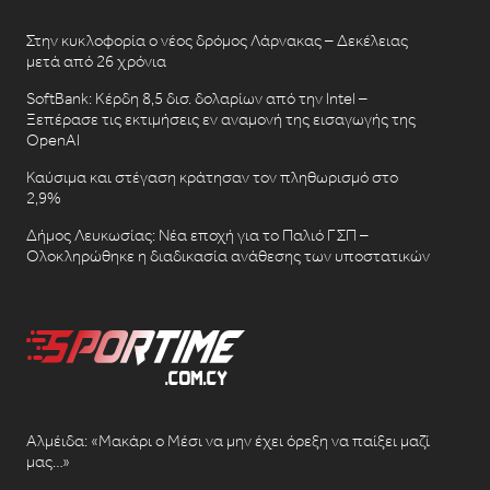
Στην κυκλοφορία ο νέος δρόμος Λάρνακας – Δεκέλειας
μετά από 26 χρόνια
SoftBank: Κέρδη 8,5 δισ. δολαρίων από την Intel –
Ξεπέρασε τις εκτιμήσεις εν αναμονή της εισαγωγής της
OpenAI
Καύσιμα και στέγαση κράτησαν τον πληθωρισμό στο
2,9%
Δήμος Λευκωσίας: Νέα εποχή για το Παλιό ΓΣΠ –
Ολοκληρώθηκε η διαδικασία ανάθεσης των υποστατικών
Αλμέιδα: «Μακάρι ο Μέσι να μην έχει όρεξη να παίξει μαζί
μας…»