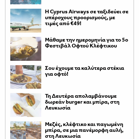
H Cyprus Airways σε ταξιδεύει σε
υπέροχους προορισμούς, με
τιμές από €49!
Μάθαμε την ημερομηνία για το 5ο
Φεστιβάλ Οφτού Κλέφτικου
Σου έχουμε τα καλύτερα στέκια
για οφτό!
Τη Δευτέρα απολαμβάνουμε
δωρεάν burger και μπίρα, στη
Λευκωσία
Μεζές, κλέφτικο και παγωμένη
μπίρα, σε μια πανέμορφη αυλή,
στη Λευκωσία