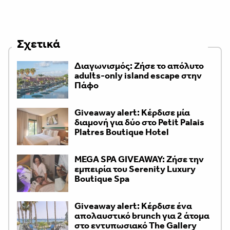
Σχετικά
Διαγωνισμός: Ζήσε το απόλυτο
adults-only island escape στην
Πάφο
Giveaway alert: Κέρδισε μία
διαμονή για δύο στο Petit Palais
Platres Boutique Hotel
MEGA SPA GIVEAWAY: Ζήσε την
εμπειρία του Serenity Luxury
Boutique Spa
Giveaway alert: Κέρδισε ένα
απολαυστικό brunch για 2 άτομα
στο εντυπωσιακό The Gallery