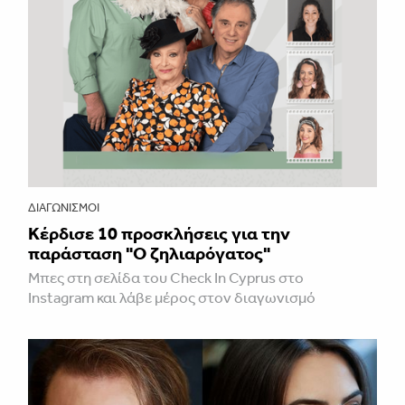
ΔΙΑΓΩΝΙΣΜΟΊ
Κέρδισε 10 προσκλήσεις για την
παράσταση "Ο ζηλιαρόγατος"
Μπες στη σελίδα του Check In Cyprus στο
Instagram και λάβε μέρος στον διαγωνισμό