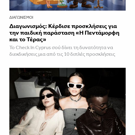
ΔΙΑΓΩΝΙΣΜΟΊ
Διαγωνισμός: Κέρδισε προσκλήσεις για
την παιδική παράσταση «H Πεντάμορφη
και το Τέρας»
Το Check In Cyprus σού δίνει τη δυνατότητα να
διεκδικήσεις μια από τις 10 διπλές προσκλήσεις