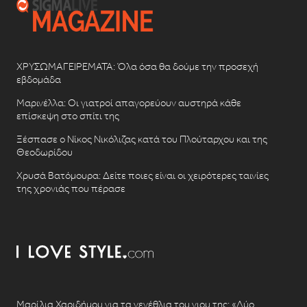
ΧΡΥΣΩΜΑΓΕΙΡΕΜΑΤΑ: Όλα όσα θα δούμε την προσεχή
εβδομάδα
Μαρινέλλα: Οι γιατροί απαγορεύουν αυστηρά κάθε
επίσκεψη στο σπίτι της
Ξέσπασε ο Νίκος Νικόλιζας κατά του Πλούταρχου και της
Θεοδωρίδου
Χρυσά Βατόμουρα: Δείτε ποιες είναι οι χειρότερες ταινίες
της χρονιάς που πέρασε
Μαρίλια Χαριδήμου για τα γενέθλια του γιου της: «Δύο