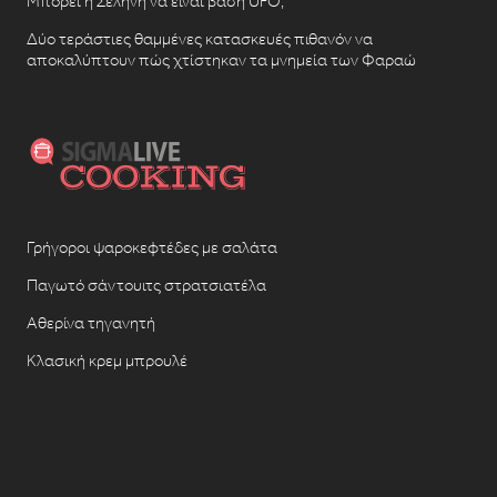
Μπορεί η Σελήνη να είναι βάση UFO;
Δύο τεράστιες θαμμένες κατασκευές πιθανόν να
αποκαλύπτουν πώς χτίστηκαν τα μνημεία των Φαραώ
Γρήγοροι ψαροκεφτέδες με σαλάτα
Παγωτό σάντουιτς στρατσιατέλα
Αθερίνα τηγανητή
Κλασική κρεμ μπρουλέ