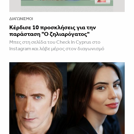
ΔΙΑΓΩΝΙΣΜΟΊ
Κέρδισε 10 προσκλήσεις για την
παράσταση "Ο ζηλιαρόγατος"
Μπες στη σελίδα του Check In Cyprus στο
Instagram και λάβε μέρος στον διαγωνισμό