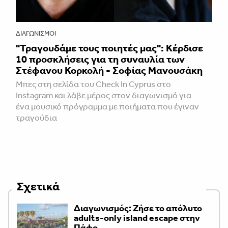
ΔΙΑΓΩΝΙΣΜΟΊ
"Τραγουδάμε τους ποιητές μας": Κέρδισε
10 προσκλήσεις για τη συναυλία των
Στέφανου Κορκολή - Σοφίας Μανουσάκη
Μπες στη σελίδα του Check In Cyprus στο
Instagram και λάβε μέρος στον διαγωνισμό για
ένα μουσικό πρόγραμμα με ποιήματα που έγιναν
τραγούδια
Σχετικά
Διαγωνισμός: Ζήσε το απόλυτο
adults-only island escape στην
Πάφο