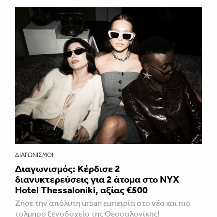
ΔΙΑΓΩΝΙΣΜΟΊ
Διαγωνισμός: Κέρδισε 2
διανυκτερεύσεις για 2 άτομα στο NYX
Hotel Thessaloniki, αξίας €500
Ζήσε την απόλυτη urban εμπειρία στο νέο και πιο
τολμηρό ξενοδοχείο της Θεσσαλονίκης!