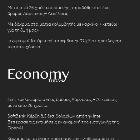
Μετά από 26 χρόνια αναμονής παραδόθηκε ο νέος
δρόμος Λάρνακας – Δεκέλειας
Με δάκρυα στα μάτια κολυμβητής με καρκίνο: «Ικετεύω
για τη ζωή μας»
Ισχυρισμοί Τατάρ περί παρέμβασης Όζελ στις «εκλογές»
στα κατεχόμενα
Στην κυκλοφορία ο νέος δρόμος Λάρνακας – Δεκέλειας
μετά από 26 χρόνια
SoftBank: Κέρδη 8,5 δισ. δολαρίων από την Intel –
Ξεπέρασε τις εκτιμήσεις εν αναμονή της εισαγωγής της
OpenAI
Καύσιμα και στέγαση κράτησαν τον πληθωρισμό στο