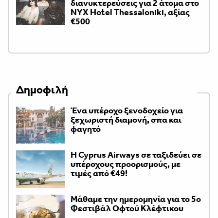
διανυκτερεύσεις για 2 άτομα στο
NYX Hotel Thessaloniki, αξίας
€500
Δημοφιλή
Ένα υπέροχο ξενοδοχείο για
ξεχωριστή διαμονή, σπα και
φαγητό
H Cyprus Airways σε ταξιδεύει σε
υπέροχους προορισμούς, με
τιμές από €49!
Μάθαμε την ημερομηνία για το 5ο
Φεστιβάλ Οφτού Κλέφτικου