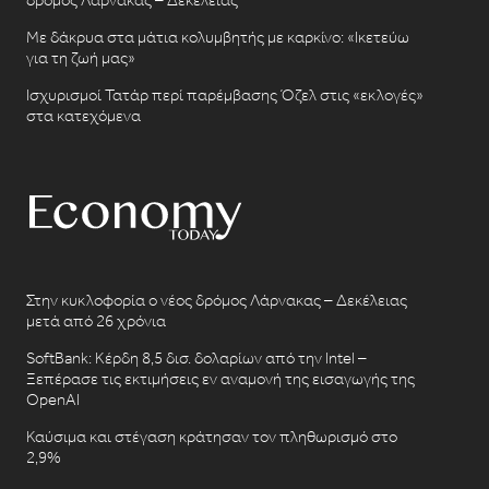
Με δάκρυα στα μάτια κολυμβητής με καρκίνο: «Ικετεύω
για τη ζωή μας»
Ισχυρισμοί Τατάρ περί παρέμβασης Όζελ στις «εκλογές»
στα κατεχόμενα
Στην κυκλοφορία ο νέος δρόμος Λάρνακας – Δεκέλειας
μετά από 26 χρόνια
SoftBank: Κέρδη 8,5 δισ. δολαρίων από την Intel –
Ξεπέρασε τις εκτιμήσεις εν αναμονή της εισαγωγής της
OpenAI
Καύσιμα και στέγαση κράτησαν τον πληθωρισμό στο
2,9%