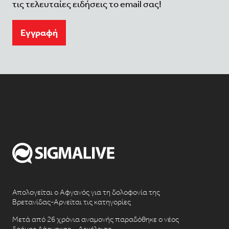
τις τελευταίες ειδήσεις το email σας!
Eγγραφή
Απολογείται ο Αφγανός για τη δολοφονία της
Βρετανίδας-Αρνείται τις κατηγορίες
Μετά από 26 χρόνια αναμονής παραδόθηκε ο νέος
δρόμος Λάρνακας – Δεκέλειας