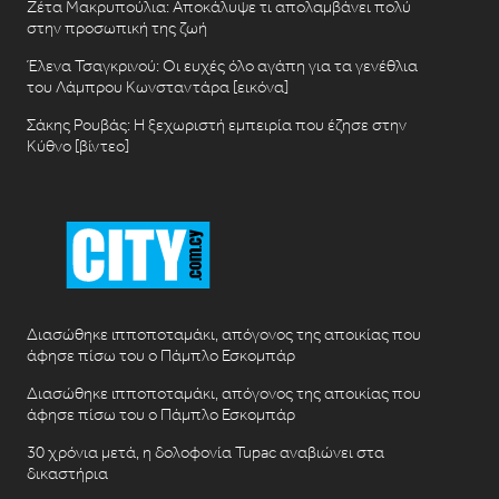
Ζέτα Μακρυπούλια: Αποκάλυψε τι απολαμβάνει πολύ
στην προσωπική της ζωή
Έλενα Τσαγκρινού: Οι ευχές όλο αγάπη για τα γενέθλια
του Λάμπρου Κωνσταντάρα [εικόνα]
Σάκης Ρουβάς: Η ξεχωριστή εμπειρία που έζησε στην
Κύθνο [βίντεο]
Διασώθηκε ιπποποταμάκι, απόγονος της αποικίας που
άφησε πίσω του ο Πάμπλο Εσκομπάρ
Διασώθηκε ιπποποταμάκι, απόγονος της αποικίας που
άφησε πίσω του ο Πάμπλο Εσκομπάρ
30 χρόνια μετά, η δολοφονία Tupac αναβιώνει στα
δικαστήρια