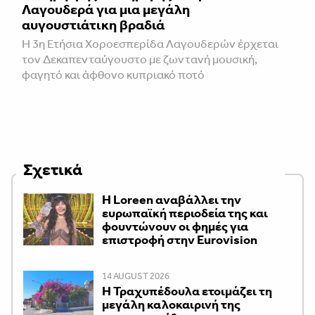
Λαγουδερά για μια μεγάλη
αυγουστιάτικη βραδιά
Η 3η Ετήσια Χοροεσπερίδα Λαγουδερών έρχεται
τον Δεκαπενταύγουστο με ζωντανή μουσική,
φαγητό και άφθονο κυπριακό ποτό
Σχετικά
Η Loreen αναβάλλει την
ευρωπαϊκή περιοδεία της και
φουντώνουν οι φημές για
επιστροφή στην Eurovision
14 AUGUST 2026
Η Τραχυπέδουλα ετοιμάζει τη
μεγάλη καλοκαιρινή της