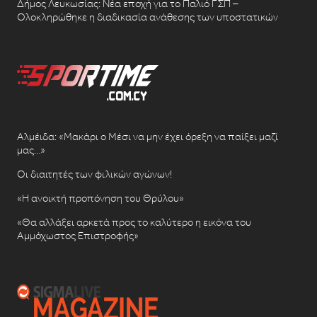
Δήμος Λευκωσίας: Νέα εποχή για το Παλιό ΓΣΠ –
Ολοκληρώθηκε η διαδικασία ανάθεσης των υποστατικών
Αλμέιδα: «Μακάρι ο Μέσι να μην έχει όρεξη να παίξει μαζί
μας…»
Οι διαιτητές των φιλικών αγώνων!
«Η ανοικτή προπόνηση του Θρύλου»
«Θα αλλάξει αρκετά προς το καλύτερο η εικόνα του
Αμμόχωστος Επιστροφής»