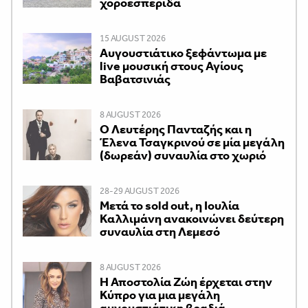
χοροεσπερίδα
15 AUGUST 2026
Αυγουστιάτικο ξεφάντωμα με
live μουσική στους Αγίους
Βαβατσινιάς
8 AUGUST 2026
Ο Λευτέρης Πανταζής και η
Έλενα Τσαγκρινού σε μία μεγάλη
(δωρεάν) συναυλία στο χωριό
28-29 AUGUST 2026
Μετά το sold out, η Ιουλία
Καλλιμάνη ανακοινώνει δεύτερη
συναυλία στη Λεμεσό
8 AUGUST 2026
Η Αποστολία Ζώη έρχεται στην
Κύπρο για μια μεγάλη