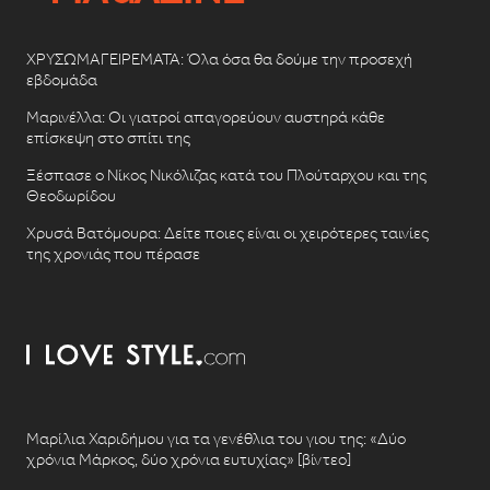
ΧΡΥΣΩΜΑΓΕΙΡΕΜΑΤΑ: Όλα όσα θα δούμε την προσεχή
εβδομάδα
Μαρινέλλα: Οι γιατροί απαγορεύουν αυστηρά κάθε
επίσκεψη στο σπίτι της
Ξέσπασε ο Νίκος Νικόλιζας κατά του Πλούταρχου και της
Θεοδωρίδου
Χρυσά Βατόμουρα: Δείτε ποιες είναι οι χειρότερες ταινίες
της χρονιάς που πέρασε
Μαρίλια Χαριδήμου για τα γενέθλια του γιου της: «Δύο
χρόνια Μάρκος, δύο χρόνια ευτυχίας» [βίντεο]