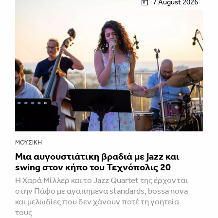
7 August 2026
ΜΟΥΣΙΚΉ
Μια αυγουστιάτικη βραδιά με jazz και
swing στον κήπο του Τεχνόπολις 20
Η Χαρά Μίλλερ και το Jazz Quartet της έρχονται
στην Πάφο με αγαπημένα standards, bossa nova
και μελωδίες που δεν χάνουν ποτέ τη γοητεία
τους