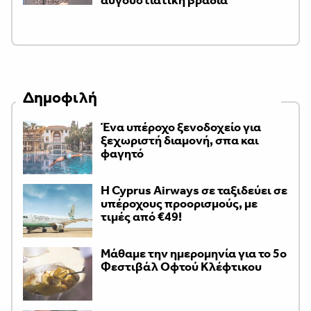
αυγουστιάτικη βραδιά
Δημοφιλή
Ένα υπέροχο ξενοδοχείο για
ξεχωριστή διαμονή, σπα και
φαγητό
H Cyprus Airways σε ταξιδεύει σε
υπέροχους προορισμούς, με
τιμές από €49!
Μάθαμε την ημερομηνία για το 5ο
Φεστιβάλ Οφτού Κλέφτικου