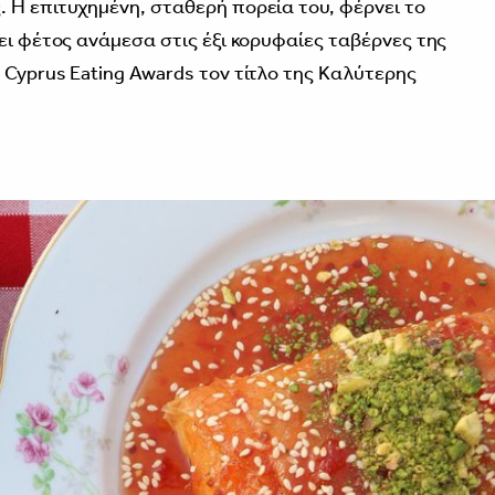
 Η επιτυχημένη, σταθερή πορεία του, φέρνει το
ει φέτος ανάμεσα στις έξι κορυφαίες ταβέρνες της
 Cyprus Eating Awards τον τίτλο της Καλύτερης