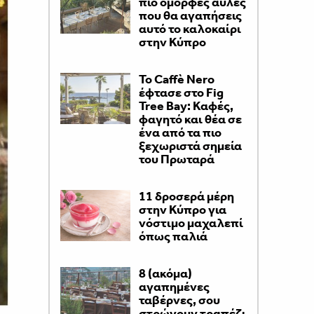
πιο όμορφες αυλές
που θα αγαπήσεις
αυτό το καλοκαίρι
στην Κύπρο
Το Caffè Nero
έφτασε στο Fig
Tree Bay: Καφές,
φαγητό και θέα σε
ένα από τα πιο
ξεχωριστά σημεία
του Πρωταρά
11 δροσερά μέρη
στην Κύπρο για
νόστιμο μαχαλεπί
όπως παλιά
8 (ακόμα)
αγαπημένες
ταβέρνες, σου
στρώνουν τραπέζι