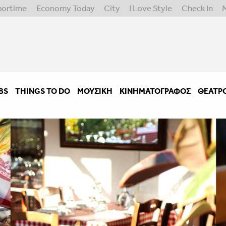
portime
Economy Today
City
I Love Style
Check In
BS
THINGS TO DO
ΜΟΥΣΙΚΉ
ΚΙΝΗΜΑΤΟΓΡΆΦΟΣ
ΘΈΑΤΡ