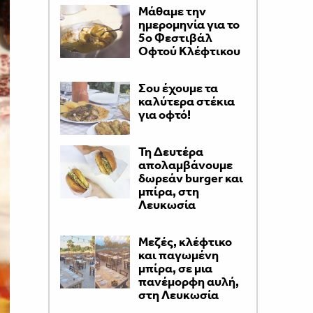
Μάθαμε την
ημερομηνία για το
5ο Φεστιβάλ
Οφτού Κλέφτικου
Σου έχουμε τα
καλύτερα στέκια
για οφτό!
Τη Δευτέρα
απολαμβάνουμε
δωρεάν burger και
μπίρα, στη
Λευκωσία
Μεζές, κλέφτικο
και παγωμένη
μπίρα, σε μια
πανέμορφη αυλή,
στη Λευκωσία