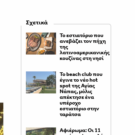
Σχετικά
Το εστιατόριο που
ανεβάζει τον πήχη
της
λατινοαμερικανικής
κουζίνας στη νησί
Το beach club που
έγινε το νέο hot
spot της Αγίας
Νάπας, μόλις
απέκτησε ένα
υπέροχο
εστιατόριο στην
ταράτσα
Αφιέρωμα: Οι 11