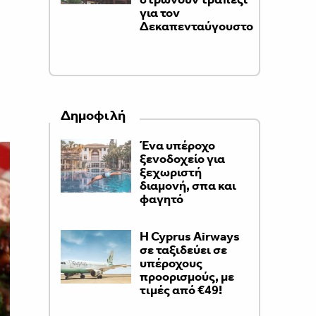
για τον
Δεκαπενταύγουστο
Δημοφιλή
Ένα υπέροχο
ξενοδοχείο για
ξεχωριστή
διαμονή, σπα και
φαγητό
H Cyprus Airways
σε ταξιδεύει σε
υπέροχους
προορισμούς, με
τιμές από €49!