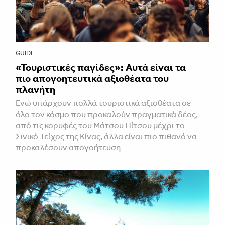
GUIDE
«Τουριστικές παγίδες»: Αυτά είναι τα
πιο απογοητευτικά αξιοθέατα του
πλανήτη
Ενώ υπάρχουν πολλά τουριστικά αξιοθέατα σε
όλο τον κόσμο που προκαλούν πραγματικά δέος,
από τις κορυφές του Μάτσου Πίτσου μέχρι το
Σινικό Τείχος της Κίνας, άλλα είναι πιο πιθανό να
προκαλέσουν απογοήτευση