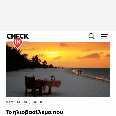
ΠΆΜΕ ΤΑΞΊΔΙ
,
GUIDE
Το ηλιοβασίλεμα που