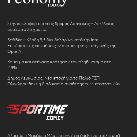
Στην κυκλοφορία ο νέος δρόμος Λάρνακας – Δεκέλειας
μετά από 26 χρόνια
SoftBank: Κέρδη 8,5 δισ. δολαρίων από την Intel –
Ξεπέρασε τις εκτιμήσεις εν αναμονή της εισαγωγής της
OpenAI
Καύσιμα και στέγαση κράτησαν τον πληθωρισμό στο
2,9%
Δήμος Λευκωσίας: Νέα εποχή για το Παλιό ΓΣΠ –
Ολοκληρώθηκε η διαδικασία ανάθεσης των υποστατικών
Αλμέιδα: «Μακάρι ο Μέσι να μην έχει όρεξη να παίξει μαζί