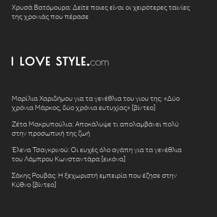
Χρυσά Βατόμουρα: Δείτε ποιες είναι οι χειρότερες ταινίες
της χρονιάς που πέρασε
Μαρίλια Χαριδήμου για τα γενέθλια του γιου της: «Δύο
χρόνια Μάρκος, δύο χρόνια ευτυχίας» [βίντεο]
Ζέτα Μακρυπούλια: Αποκάλυψε τι απολαμβάνει πολύ
στην προσωπική της ζωή
Έλενα Τσαγκρινού: Οι ευχές όλο αγάπη για τα γενέθλια
του Λάμπρου Κωνσταντάρα [εικόνα]
Σάκης Ρουβάς: Η ξεχωριστή εμπειρία που έζησε στην
Κύθνο [βίντεο]