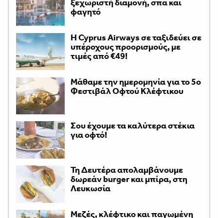
ξεχωριστή διαμονή, σπα και
φαγητό
H Cyprus Airways σε ταξιδεύει σε
υπέροχους προορισμούς, με
τιμές από €49!
Μάθαμε την ημερομηνία για το 5ο
Φεστιβάλ Οφτού Κλέφτικου
Σου έχουμε τα καλύτερα στέκια
για οφτό!
Τη Δευτέρα απολαμβάνουμε
δωρεάν burger και μπίρα, στη
Λευκωσία
Μεζές, κλέφτικο και παγωμένη