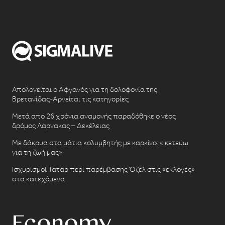
Απολογείται ο Αφγανός για τη δολοφονία της
Βρετανίδας-Αρνείται τις κατηγορίες
Μετά από 26 χρόνια αναμονής παραδόθηκε ο νέος
δρόμος Λάρνακας – Δεκέλειας
Με δάκρυα στα μάτια κολυμβητής με καρκίνο: «Ικετεύω
για τη ζωή μας»
Ισχυρισμοί Τατάρ περί παρέμβασης Όζελ στις «εκλογές»
στα κατεχόμενα