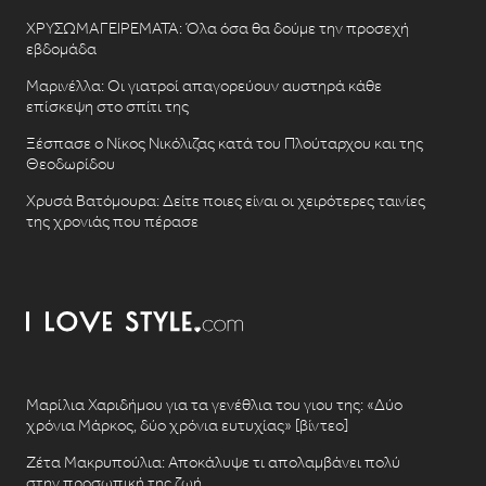
ΧΡΥΣΩΜΑΓΕΙΡΕΜΑΤΑ: Όλα όσα θα δούμε την προσεχή
εβδομάδα
Μαρινέλλα: Οι γιατροί απαγορεύουν αυστηρά κάθε
επίσκεψη στο σπίτι της
Ξέσπασε ο Νίκος Νικόλιζας κατά του Πλούταρχου και της
Θεοδωρίδου
Χρυσά Βατόμουρα: Δείτε ποιες είναι οι χειρότερες ταινίες
της χρονιάς που πέρασε
Μαρίλια Χαριδήμου για τα γενέθλια του γιου της: «Δύο
χρόνια Μάρκος, δύο χρόνια ευτυχίας» [βίντεο]
Ζέτα Μακρυπούλια: Αποκάλυψε τι απολαμβάνει πολύ
στην προσωπική της ζωή