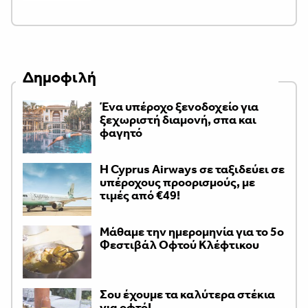
Δημοφιλή
Ένα υπέροχο ξενοδοχείο για
ξεχωριστή διαμονή, σπα και
φαγητό
H Cyprus Airways σε ταξιδεύει σε
υπέροχους προορισμούς, με
τιμές από €49!
Μάθαμε την ημερομηνία για το 5ο
Φεστιβάλ Οφτού Κλέφτικου
Σου έχουμε τα καλύτερα στέκια
για οφτό!