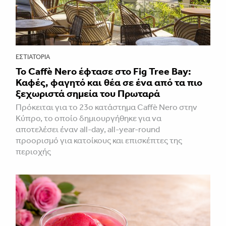
ΕΣΤΙΑΤΌΡΙΑ
Το Caffè Nero έφτασε στο Fig Tree Bay:
Καφές, φαγητό και θέα σε ένα από τα πιο
ξεχωριστά σημεία του Πρωταρά
Πρόκειται για το 23ο κατάστημα Caffè Nero στην
Κύπρο, το οποίο δημιουργήθηκε για να
αποτελέσει έναν all-day, all-year-round
προορισμό για κατοίκους και επισκέπτες της
περιοχής