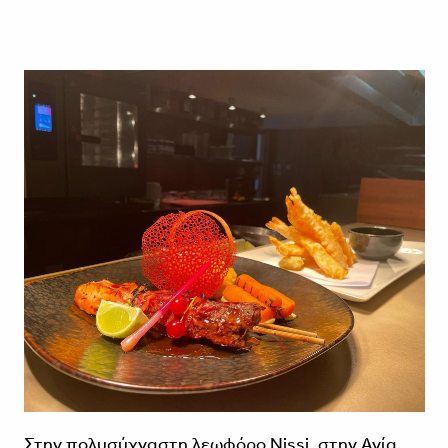
Στην πολυσύχναστη λεωφόρο Nissi, στην Αγία