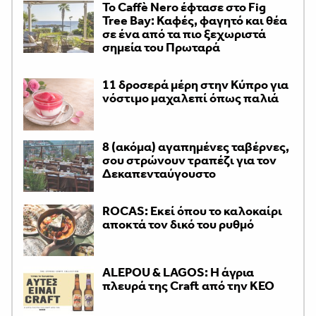
Το Caffè Nero έφτασε στο Fig
Tree Bay: Καφές, φαγητό και θέα
σε ένα από τα πιο ξεχωριστά
σημεία του Πρωταρά
11 δροσερά μέρη στην Κύπρο για
νόστιμο μαχαλεπί όπως παλιά
8 (ακόμα) αγαπημένες ταβέρνες,
σου στρώνουν τραπέζι για τον
Δεκαπενταύγουστο
ROCAS: Εκεί όπου το καλοκαίρι
αποκτά τον δικό του ρυθμό
ALEPOU & LAGOS: Η άγρια
πλευρά της Craft από την ΚΕΟ