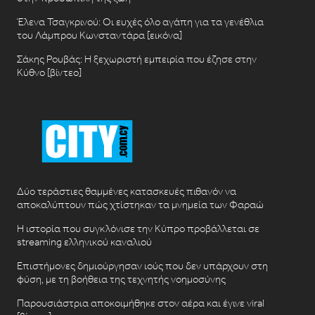
Έλενα Τσαγκρινού: Οι ευχές όλο αγάπη για τα γενέθλια
του Λάμπρου Κωνσταντάρα [εικόνα]
Σάκης Ρουβάς: Η ξεχωριστή εμπειρία που έζησε στην
Κύθνο [βίντεο]
Δύο τεράστιες θαμμένες κατασκευές πιθανόν να
αποκαλύπτουν πώς χτίστηκαν τα μνημεία των Φαραώ
Η ιστορία που συγκλόνισε την Κύπρο προβάλλεται σε
streaming ελληνικού καναλιού
Επιστήμονες δημιούργησαν ιούς που δεν υπάρχουν στη
φύση, με τη βοήθεια της τεχνητής νοημοσύνης
Παρουσιάστρια αποκοιμήθηκε στον αέρα και έγινε viral