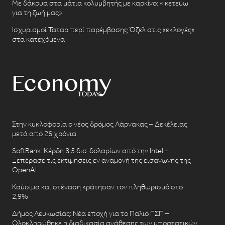
Με δάκρυα στα μάτια κολυμβητής με καρκίνο: «Ικετεύω
για τη ζωή μας»
Ισχυρισμοί Τατάρ περί παρέμβασης Όζελ στις «εκλογές»
στα κατεχόμενα
Στην κυκλοφορία ο νέος δρόμος Λάρνακας – Δεκέλειας
μετά από 26 χρόνια
SoftBank: Κέρδη 8,5 δισ. δολαρίων από την Intel –
Ξεπέρασε τις εκτιμήσεις εν αναμονή της εισαγωγής της
OpenAI
Καύσιμα και στέγαση κράτησαν τον πληθωρισμό στο
2,9%
Δήμος Λευκωσίας: Νέα εποχή για το Παλιό ΓΣΠ –
Ολοκληρώθηκε η διαδικασία ανάθεσης των υποστατικών