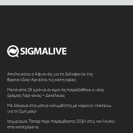
Απολογείται ο Αφγανός για τη δολοφονία της
Βρετανίδας-Αρνείται τις κατηγορίες
Μετά από 26 χρόνια αναμονής παραδόθηκε ο νέος
δρόμος Λάρνακας – Δεκέλειας
Με δάκρυα στα μάτια κολυμβητής με καρκίνο: «Ικετεύω
για τη ζωή μας»
Ισχυρισμοί Τατάρ περί παρέμβασης Όζελ στις «εκλογές»
στα κατεχόμενα