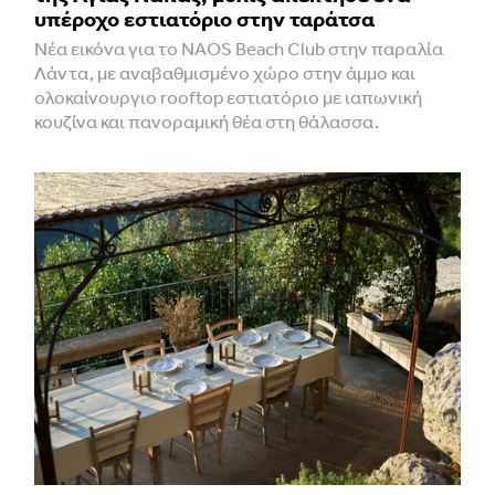
υπέροχο εστιατόριο στην ταράτσα
Νέα εικόνα για το NAOS Beach Club στην παραλία
Λάντα, με αναβαθμισμένο χώρο στην άμμο και
ολοκαίνουργιο rooftop εστιατόριο με ιαπωνική
κουζίνα και πανοραμική θέα στη θάλασσα.