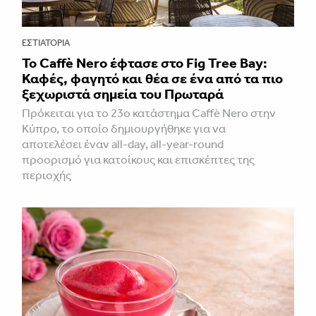
ΕΣΤΙΑΤΌΡΙΑ
Το Caffè Nero έφτασε στο Fig Tree Bay:
Καφές, φαγητό και θέα σε ένα από τα πιο
ξεχωριστά σημεία του Πρωταρά
Πρόκειται για το 23ο κατάστημα Caffè Nero στην
Κύπρο, το οποίο δημιουργήθηκε για να
αποτελέσει έναν all-day, all-year-round
προορισμό για κατοίκους και επισκέπτες της
περιοχής