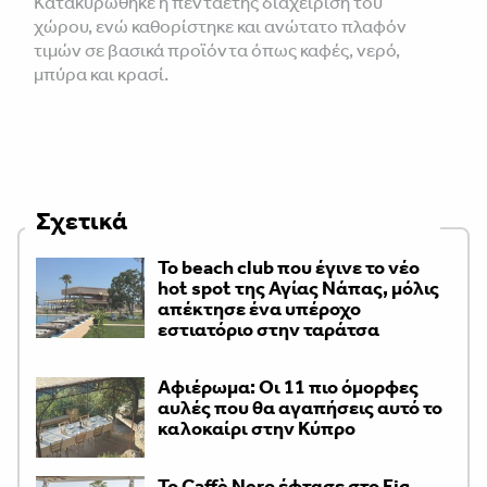
Κατακυρώθηκε η πενταετής διαχείριση του
χώρου, ενώ καθορίστηκε και ανώτατο πλαφόν
τιμών σε βασικά προϊόντα όπως καφές, νερό,
μπύρα και κρασί.
Σχετικά
Το beach club που έγινε το νέο
hot spot της Αγίας Νάπας, μόλις
απέκτησε ένα υπέροχο
εστιατόριο στην ταράτσα
Αφιέρωμα: Οι 11 πιο όμορφες
αυλές που θα αγαπήσεις αυτό το
καλοκαίρι στην Κύπρο
Το Caffè Nero έφτασε στο Fig