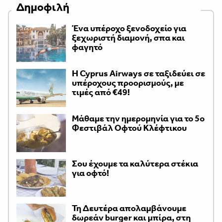
Δημοφιλή
Ένα υπέροχο ξενοδοχείο για
ξεχωριστή διαμονή, σπα και
φαγητό
H Cyprus Airways σε ταξιδεύει σε
υπέροχους προορισμούς, με
τιμές από €49!
Μάθαμε την ημερομηνία για το 5ο
Φεστιβάλ Οφτού Κλέφτικου
Σου έχουμε τα καλύτερα στέκια
για οφτό!
Τη Δευτέρα απολαμβάνουμε
δωρεάν burger και μπίρα, στη