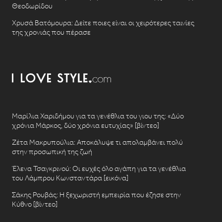
Θεοδωρίδου
Χρυσά Βατόμουρα: Δείτε ποιες είναι οι χειρότερες ταινίες
της χρονιάς που πέρασε
Μαρίλια Χαριδήμου για τα γενέθλια του γιου της: «Δύο
χρόνια Μάρκος, δύο χρόνια ευτυχίας» [βίντεο]
Ζέτα Μακρυπούλια: Αποκάλυψε τι απολαμβάνει πολύ
στην προσωπική της ζωή
Έλενα Τσαγκρινού: Οι ευχές όλο αγάπη για τα γενέθλια
του Λάμπρου Κωνσταντάρα [εικόνα]
Σάκης Ρουβάς: Η ξεχωριστή εμπειρία που έζησε στην
Κύθνο [βίντεο]