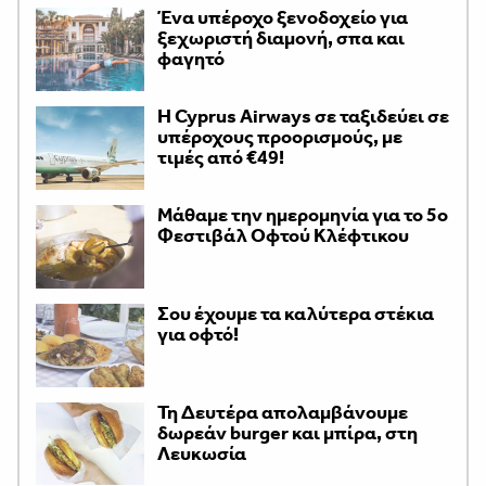
Ένα υπέροχο ξενοδοχείο για
ξεχωριστή διαμονή, σπα και
φαγητό
H Cyprus Airways σε ταξιδεύει σε
υπέροχους προορισμούς, με
τιμές από €49!
Μάθαμε την ημερομηνία για το 5ο
Φεστιβάλ Οφτού Κλέφτικου
Σου έχουμε τα καλύτερα στέκια
για οφτό!
Τη Δευτέρα απολαμβάνουμε
δωρεάν burger και μπίρα, στη
Λευκωσία