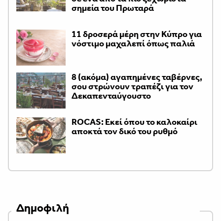
σημεία του Πρωταρά
11 δροσερά μέρη στην Κύπρο για
νόστιμο μαχαλεπί όπως παλιά
8 (ακόμα) αγαπημένες ταβέρνες,
σου στρώνουν τραπέζι για τον
Δεκαπενταύγουστο
ROCAS: Εκεί όπου το καλοκαίρι
αποκτά τον δικό του ρυθμό
Δημοφιλή