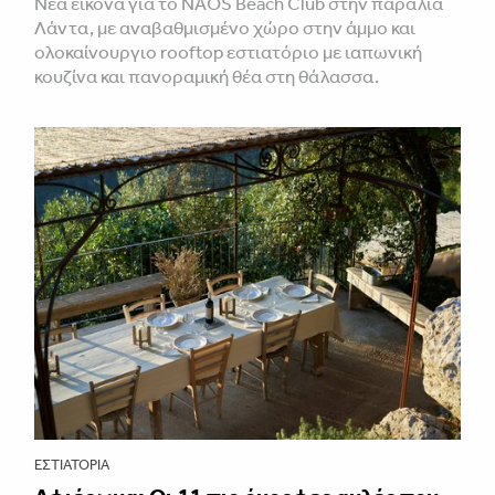
Νέα εικόνα για το NAOS Beach Club στην παραλία
Λάντα, με αναβαθμισμένο χώρο στην άμμο και
ολοκαίνουργιο rooftop εστιατόριο με ιαπωνική
κουζίνα και πανοραμική θέα στη θάλασσα.
ΕΣΤΙΑΤΌΡΙΑ