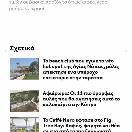
τιμών σε βασικά προϊόντα όπως καφές, νερό,
μπύρα και κρασί.
Σχετικά
Το beach club που έγινε το νέο
hot spot της Αγίας Νάπας, μόλις
απέκτησε ένα υπέροχο
εστιατόριο στην ταράτσα
Αφιέρωμα: Οι 11 πιο όμορφες
αυλές που θα αγαπήσεις αυτό το
καλοκαίρι στην Κύπρο
Το Caffè Nero έφτασε στο Fig
Tree Bay: Καφές, φαγητό και θέα
σε ένα από τα πιο ξεχωριστά