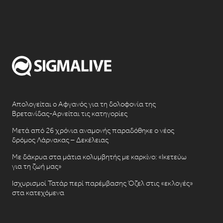
Απολογείται ο Αφγανός για τη δολοφονία της
Βρετανίδας-Αρνείται τις κατηγορίες
Μετά από 26 χρόνια αναμονής παραδόθηκε ο νέος
δρόμος Λάρνακας – Δεκέλειας
Με δάκρυα στα μάτια κολυμβητής με καρκίνο: «Ικετεύω
για τη ζωή μας»
Ισχυρισμοί Τατάρ περί παρέμβασης Όζελ στις «εκλογές»
στα κατεχόμενα