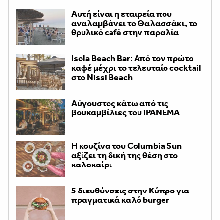
Αυτή είναι η εταιρεία που
αναλαμβάνει το Θαλασσάκι, το
θρυλικό café στην παραλία
Isola Beach Bar: Από τον πρώτο
καφέ μέχρι το τελευταίο cocktail
στο Nissi Beach
Αύγουστος κάτω από τις
βουκαμβίλιες του iPANEMA
Η κουζίνα του Columbia Sun
αξίζει τη δική της θέση στο
καλοκαίρι
5 διευθύνσεις στην Κύπρο για
πραγματικά καλό burger