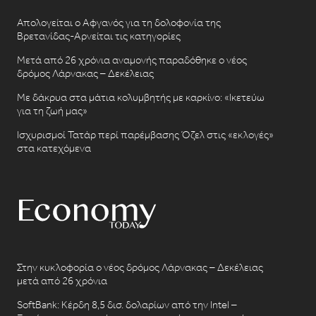
Απολογείται ο Αφγανός για τη δολοφονία της
Βρετανίδας-Αρνείται τις κατηγορίες
Μετά από 26 χρόνια αναμονής παραδόθηκε ο νέος
δρόμος Λάρνακας – Δεκέλειας
Με δάκρυα στα μάτια κολυμβητής με καρκίνο: «Ικετεύω
για τη ζωή μας»
Ισχυρισμοί Τατάρ περί παρέμβασης Όζελ στις «εκλογές»
στα κατεχόμενα
Στην κυκλοφορία ο νέος δρόμος Λάρνακας – Δεκέλειας
μετά από 26 χρόνια
SoftBank: Κέρδη 8,5 δισ. δολαρίων από την Intel –