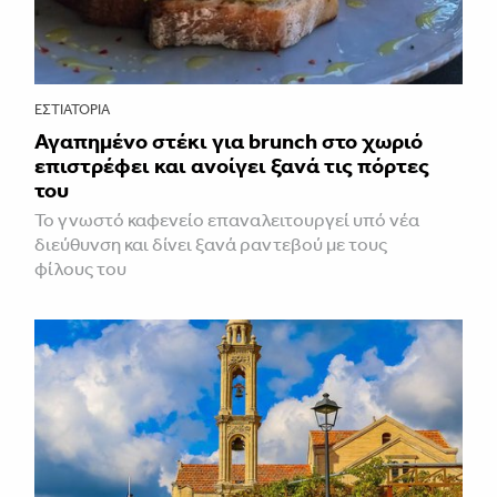
ΕΣΤΙΑΤΌΡΙΑ
Αγαπημένο στέκι για brunch στο χωριό
επιστρέφει και ανοίγει ξανά τις πόρτες
του
Το γνωστό καφενείο επαναλειτουργεί υπό νέα
διεύθυνση και δίνει ξανά ραντεβού με τους
φίλους του