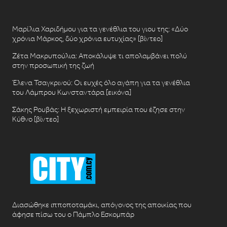
Μαρίλια Χαριδήμου για τα γενέθλια του γιου της: «Δύο
χρόνια Μάρκος, δύο χρόνια ευτυχίας» [βίντεο]
Ζέτα Μακρυπούλια: Αποκάλυψε τι απολαμβάνει πολύ
στην προσωπική της ζωή
Έλενα Τσαγκρινού: Οι ευχές όλο αγάπη για τα γενέθλια
του Λάμπρου Κωνσταντάρα [εικόνα]
Σάκης Ρουβάς: Η ξεχωριστή εμπειρία που έζησε στην
Κύθνο [βίντεο]
Διασώθηκε ιπποποταμάκι, απόγονος της αποικίας που
άφησε πίσω του ο Πάμπλο Εσκομπάρ