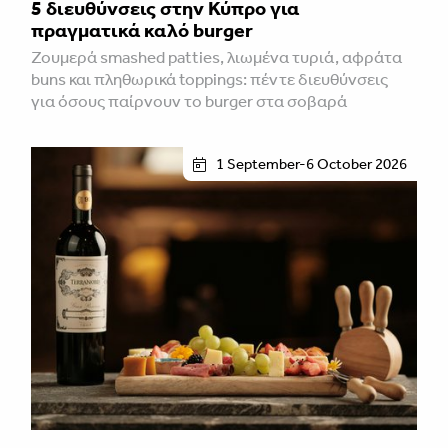
5 διευθύνσεις στην Κύπρο για
πραγματικά καλό burger
Ζουμερά smashed patties, λιωμένα τυριά, αφράτα
buns και πληθωρικά toppings: πέντε διευθύνσεις
για όσους παίρνουν το burger στα σοβαρά
1 September-6 October 2026