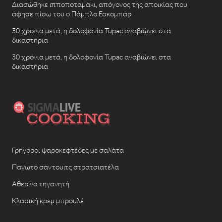
Διασώθηκε ιπποποταμάκι, απόγονος της αποικίας που
άφησε πίσω του ο Πάμπλο Εσκομπάρ
30 χρόνια μετά, η δολοφονία Tupac αναβιώνει στα
δικαστήρια
30 χρόνια μετά, η δολοφονία Tupac αναβιώνει στα
δικαστήρια
Γρήγοροι ψαροκεφτέδες με σαλάτα
Παγωτό σάντουιτς στρατσιατέλα
Αθερίνα τηγανητή
Κλασική κρεμ μπρουλέ