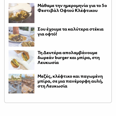
Μάθαμε την ημερομηνία για το 5ο
Φεστιβάλ Οφτού Κλέφτικου
Σου έχουμε τα καλύτερα στέκια
για οφτό!
Τη Δευτέρα απολαμβάνουμε
δωρεάν burger και μπίρα, στη
Λευκωσία
Μεζές, κλέφτικο και παγωμένη
μπίρα, σε μια πανέμορφη αυλή,
στη Λευκωσία