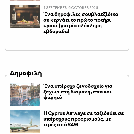
1 SEPTEMBER-6 OCTOBER 2026
Ένα δημοφιλές σουβλατζίδικο
σε κερνάει το πρώτο ποτήρι
κρασί (για μία ολόκληρη
εβδομάδα)
Δημοφιλή
Ένα υπέροχο ξενοδοχείο για
ξεχωριστή διαμονή, σπα και
φαγητό
H Cyprus Airways σε ταξιδεύει σε
υπέροχους προορισμούς, με
τιμές από €49!