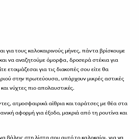
αι για τους καλοκαιρινούς μήνες, πάντα βρίσκουμε
και να αναζητούμε όμορφα, δροσερά στέκια για
τε ετοιμάζεσαι για τις διακοπές σου είτε θα
ιριού στην πρωτεύουσα, υπάρχουν μικρές αστικές
 και νύχτες πιο απολαυστικές.
τες, ατμοσφαιρικά αίθρια και ταράτσες με θέα στα
νική αφορμή για έξοδο, μακριά από τη ρουτίνα και
α βάλεις στη λίστα σου αυτό το καλοκαίρι, για να