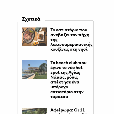
Σχετικά
Το εστιατόριο που
ανεβάζει τον πήχη
της
λατινοαμερικανικής
κουζίνας στη νησί
Το beach club που
έγινε το νέο hot
spot της Αγίας
Νάπας, μόλις
απέκτησε ένα
υπέροχο
εστιατόριο στην
ταράτσα
Αφιέρωμα: Οι 11