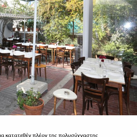
μα κατατεθέν πλέον της πολυσύχναστης