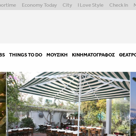
portime
Economy Today
City
I Love Style
Check In
BS
THINGS TO DO
ΜΟΥΣΙΚΉ
ΚΙΝΗΜΑΤΟΓΡΆΦΟΣ
ΘΈΑΤΡ