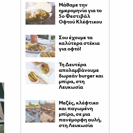
Μάθαμε την
ημερομηνία για το
5ο Φεστιβάλ
Οφτού Κλέφτικου
Σου έχουμε τα
καλύτερα στέκια
για οφτό!
Τη Δευτέρα
απολαμβάνουμε
δωρεάν burger και
μπίρα, στη
Λευκωσία
Μεζές, κλέφτικο
και παγωμένη
μπίρα, σε μια
πανέμορφη αυλή,
στη Λευκωσία