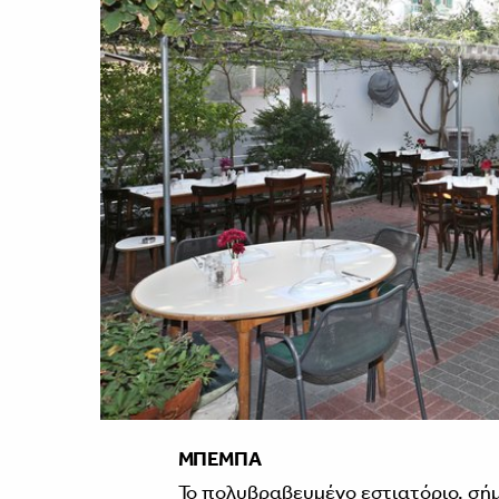
ΜΠΕΜΠΑ
Το πολυβραβευμένο εστιατόριο, σή