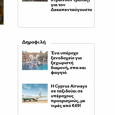
για τον
Δεκαπενταύγουστο
Δημοφιλή
Ένα υπέροχο
ξενοδοχείο για
ξεχωριστή
διαμονή, σπα και
φαγητό
H Cyprus Airways
σε ταξιδεύει σε
υπέροχους
προορισμούς, με
τιμές από €49!