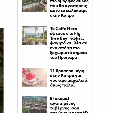
πιο όμορφες αυλές
που θα αγαπήσεις
αυτό το καλοκαίρι
στην Κύπρο
Το Caffè Nero
έφτασε στο Fig
Tree Bay: Καφές,
φαγητό και θέα σε
ένα από τα πιο
ξεχωριστά σημεία
του Πρωταρά
11 δροσερά μέρη
στην Κύπρο για
νόστιμο μαχαλεπί
όπως παλιά
8 (ακόμα)
αγαπημένες
ταβέρνες, σου
στρώνουν τραπέζι