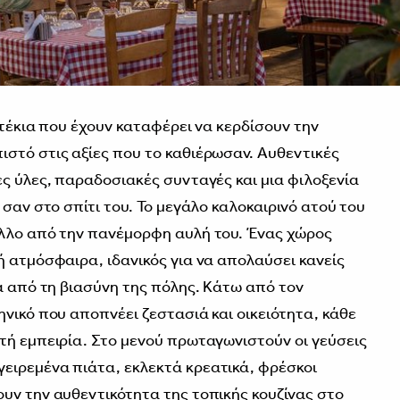
 στέκια που έχουν καταφέρει να κερδίσουν την
στό στις αξίες που το καθιέρωσαν. Αυθεντικές
ες ύλες, παραδοσιακές συνταγές και μια φιλοξενία
 σαν στο σπίτι του. Το μεγάλο καλοκαιρινό ατού του
άλλο από την πανέμορφη αυλή του. Ένας χώρος
ή ατμόσφαιρα, ιδανικός για να απολαύσει κανείς
ιά από τη βιασύνη της πόλης. Κάτω από τον
νικό που αποπνέει ζεστασιά και οικειότητα, κάθε
τή εμπειρία. Στο μενού πρωταγωνιστούν οι γεύσεις
ειρεμένα πιάτα, εκλεκτά κρεατικά, φρέσκοι
υν την αυθεντικότητα της τοπικής κουζίνας στο