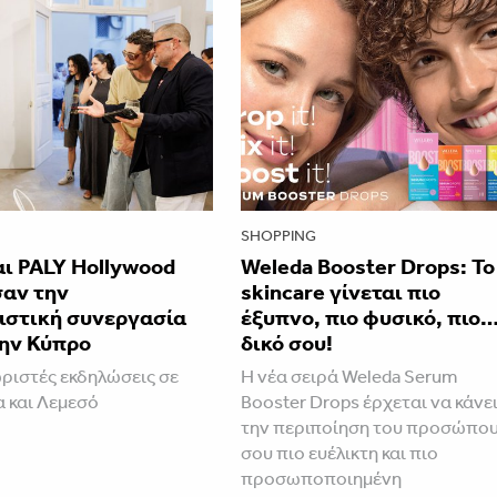
SHOPPING
ι PALY Hollywood
Weleda Booster Drops: Το
σαν την
skincare γίνεται πιο
ιστική συνεργασία
έξυπνο, πιο φυσικό, πιο
την Κύπρο
δικό σου!
ριστές εκδηλώσεις σε
Η νέα σειρά Weleda Serum
 και Λεμεσό
Booster Drops έρχεται να κάνε
την περιποίηση του προσώπο
σου πιο ευέλικτη και πιο
προσωποποιημένη