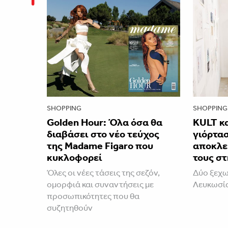
SHOPPING
SHOPPING
Golden Hour: Όλα όσα θα
KULT κα
διαβάσει στο νέο τεύχος
γιόρτα
της Madame Figaro που
αποκλε
κυκλοφορεί
τους σ
Όλες οι νέες τάσεις της σεζόν,
Δύο ξεχω
ομορφιά και συναντήσεις με
Λευκωσία
προσωπικότητες που θα
συζητηθούν