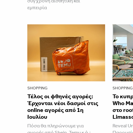
σύγχρονη αισθητική και
εμπειρία
SHOPPING
SHOPPING
Τέλος οι φθηνές αγορές:
Το κυπρ
Έρχονται νέοι δασμοί στις
Who Ma
online αγορές από 1η
στο roo
Ιουλίου
Limasso
Πόσα θα πληρώνουμε για
Reveal Un
αγορές από Shein, Temu κ.ά.;
Παρουσί