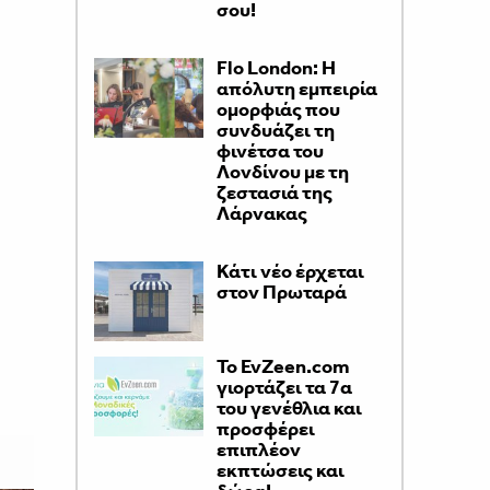
σου!
Flo London: Η
απόλυτη εμπειρία
ομορφιάς που
συνδυάζει τη
φινέτσα του
Λονδίνου με τη
ζεστασιά της
Λάρνακας
Κάτι νέο έρχεται
στον Πρωταρά
Το EvZeen.com
γιορτάζει τα 7α
του γενέθλια και
προσφέρει
επιπλέον
εκπτώσεις και