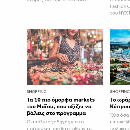
Fashion 
του NYX 
SHOPPING
SHOPPING
Τα 10 πιο όμορφα markets
Το ωράρ
του Μαΐου, που αξίζει να
Κύπρου 
βάλεις στο πρόγραμμα
Όλα όσα π
Ο απόλυτος οδηγός για τα
επισκεφθ
παζαράκια που θα στηθούν τα
πολυκατα