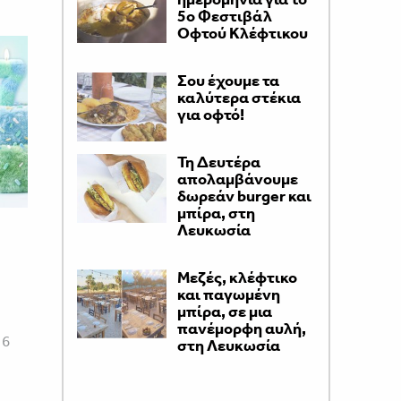
5ο Φεστιβάλ
Οφτού Κλέφτικου
Σου έχουμε τα
καλύτερα στέκια
για οφτό!
Τη Δευτέρα
απολαμβάνουμε
δωρεάν burger και
μπίρα, στη
Λευκωσία
Μεζές, κλέφτικο
και παγωμένη
μπίρα, σε μια
πανέμορφη αυλή,
 6
στη Λευκωσία