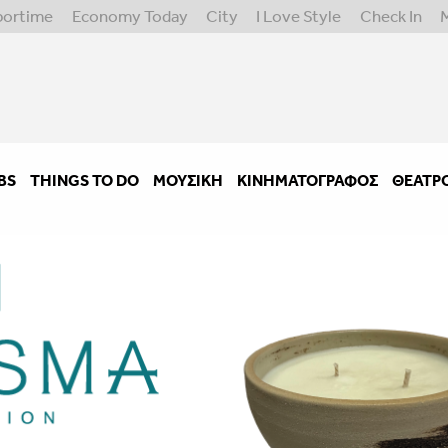
portime
Economy Today
City
I Love Style
Check In
BS
THINGS TO DO
ΜΟΥΣΙΚΉ
ΚΙΝΗΜΑΤΟΓΡΆΦΟΣ
ΘΈΑΤΡ