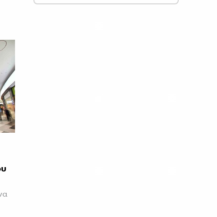
ου
να