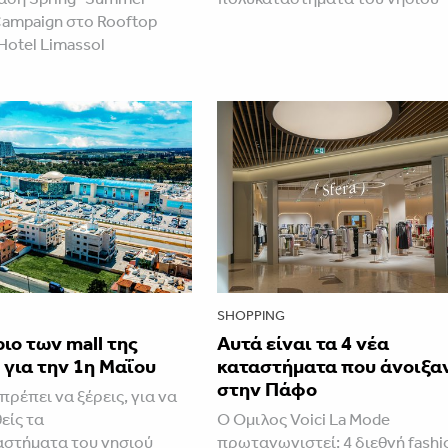
Campaign στο Rooftop
Hotel Limassol
SHOPPING
ιο των mall της
Αυτά είναι τα 4 νέα
για την 1η Μαΐου
καταστήματα που άνοιξα
στην Πάφο
ρέπει να ξέρεις, για να
είς τα
Ο Όμιλος Voici La Mode
στήματα του νησιού
πρωταγωνιστεί: 4 διεθνή fashi