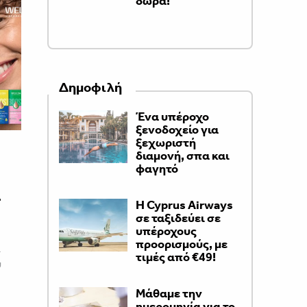
δώρα!
Δημοφιλή
Ένα υπέροχο
ξενοδοχείο για
ξεχωριστή
διαμονή, σπα και
φαγητό
…
H Cyprus Airways
σε ταξιδεύει σε
υπέροχους
προορισμούς, με
ι
τιμές από €49!
υ
Μάθαμε την
ημερομηνία για το