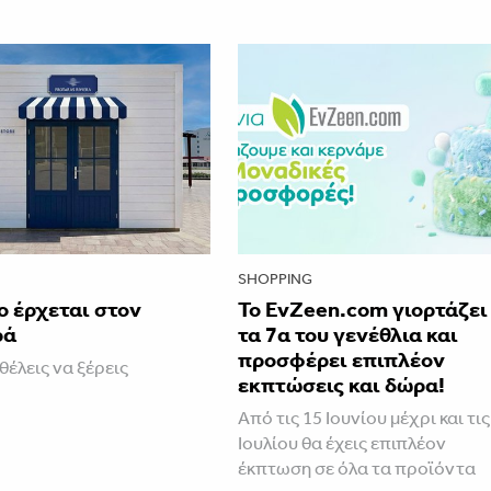
SHOPPING
ο έρχεται στον
Το EvZeen.com γιορτάζει
ρά
τα 7α του γενέθλια και
προσφέρει επιπλέον
θέλεις να ξέρεις
εκπτώσεις και δώρα!
Aπό τις 15 Ιουνίου μέχρι και τις
Ιουλίου θα έχεις επιπλέον
έκπτωση σε όλα τα προϊόντα