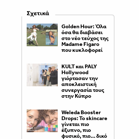
Σχετικά
Golden Hour: Όλα
όσα θα διαβάσει
στο νέο τεύχος της
Madame Figaro
που κυκλοφορεί
KULT και PALY
Hollywood
γιόρτασαν την
αποκλειστική
συνεργασία τους
στην Κύπρο
Weleda Booster
Drops: Το skincare
γίνεται πιο
έξυπνο, πιο
φυσικό, πιο… δικό