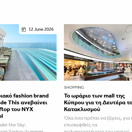
12 June 2026
SHOPPING
ιακό fashion brand
Το ωράριο των mall της
de This ανεβαίνει
Κύπρου για τη Δευτέρα τ
ftop του NYX
Κατακλυσμού
l
Όλα όσα πρέπει να ξέρεις, για 
der the Sky:
επισκεφθείς τα
αση Spring–Summer
πολυκαταστήματα του νησιού