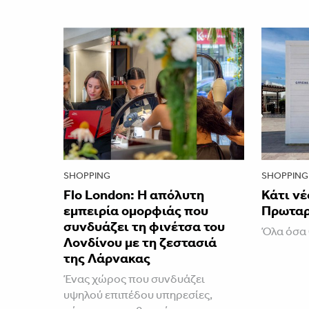
SHOPPING
SHOPPING
Flo London: Η απόλυτη
Κάτι νέ
εμπειρία ομορφιάς που
Πρωτα
συνδυάζει τη φινέτσα του
Όλα όσα 
Λονδίνου με τη ζεστασιά
της Λάρνακας
Ένας χώρος που συνδυάζει
υψηλού επιπέδου υπηρεσίες,