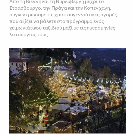
Από τη Βιέννη και τη Νυρεμβέργη μέχρι το
Στρασβούργο, την Πράγα και την Κοπεγχάγη,
συγκεντρώσαμε τις χριστουγεννιάτικες αγορές
που αξίζει να βάλετε στο πρόγραμμα ενός
χειμωνιάτικου ταξιδιού μαζί με τις ημερομηνίες
λειτουργίας τους