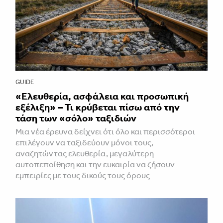
GUIDE
«Ελευθερία, ασφάλεια και προσωπική
εξέλιξη» – Τι κρύβεται πίσω από την
τάση των «σόλο» ταξιδιών
Μια νέα έρευνα δείχνει ότι όλο και περισσότεροι
επιλέγουν να ταξιδεύουν μόνοι τους,
αναζητώντας ελευθερία, μεγαλύτερη
αυτοπεποίθηση και την ευκαιρία να ζήσουν
εμπειρίες με τους δικούς τους όρους