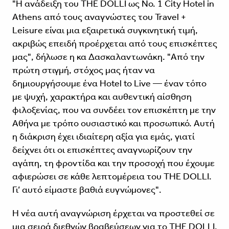
"Η ανάδειξη του THE DOLLI ως No. 1 City Hotel in
Athens από τους αναγνώστες του Travel +
Leisure είναι μια εξαιρετικά συγκινητική τιμή,
ακριβώς επειδή προέρχεται από τους επισκέπτες
μας", δήλωσε η κα Δασκαλαντωνάκη. "Από την
πρώτη στιγμή, στόχος μας ήταν να
δημιουργήσουμε ένα Hotel to Live — έναν τόπο
με ψυχή, χαρακτήρα και αυθεντική αίσθηση
φιλοξενίας, που να συνδέει τον επισκέπτη με την
Αθήνα με τρόπο ουσιαστικό και προσωπικό. Αυτή
η διάκριση έχει ιδιαίτερη αξία για εμάς, γιατί
δείχνει ότι οι επισκέπτες αναγνωρίζουν την
αγάπη, τη φροντίδα και την προσοχή που έχουμε
αφιερώσει σε κάθε λεπτομέρεια του THE DOLLI.
Γι’ αυτό είμαστε βαθιά ευγνώμονες".
Η νέα αυτή αναγνώριση έρχεται να προστεθεί σε
μια σειρά διεθνών βραβεύσεων για το THE DOLLI,