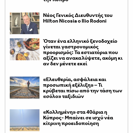
Νέος Γενικός Διευθυντής του
Hilton Nicosia ο Ilio Rodoni
Όταν ένα ελληνικό ξενοδοχείο
γίνεται γαστρονομικός
προορισμός: Τα εστιατόρια που
αξίζει να ανακαλύψετε, ακόμη κι
αν δεν μένετε εκεί
«Ελευθερία, ασφάλεια και
προσωπική εξέλιξη» – Τι
κρύβεται πίσω από την τάση των
«σόλο» ταξιδιών
«Κολλημένη» στα 40άρια η
Κύπρος- Μπαίνει σε ισχύ νέα
κίτρινη προειδοποίηση