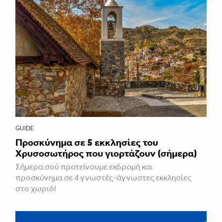
GUIDE
Προσκύνημα σε 5 εκκλησίες του
Χρυσοσωτήρος που γιορτάζουν (σήμερα)
Σήμερα σού προτείνουμε εκδρομή και
προσκύνημα σε 4 γνωστές-άγνωστες εκκλησίες
στο χωριό!