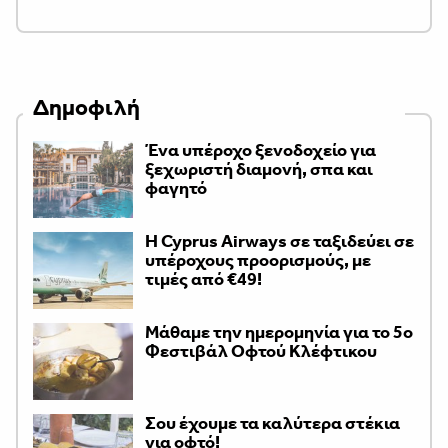
Δημοφιλή
Ένα υπέροχο ξενοδοχείο για
ξεχωριστή διαμονή, σπα και
φαγητό
H Cyprus Airways σε ταξιδεύει σε
υπέροχους προορισμούς, με
τιμές από €49!
Μάθαμε την ημερομηνία για το 5ο
Φεστιβάλ Οφτού Κλέφτικου
Σου έχουμε τα καλύτερα στέκια
για οφτό!