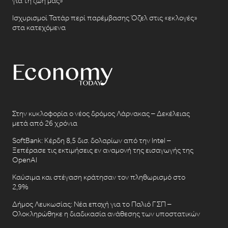
για τη ζωή μας»
Ισχυρισμοί Τατάρ περί παρέμβασης Όζελ στις «εκλογές»
στα κατεχόμενα
Στην κυκλοφορία ο νέος δρόμος Λάρνακας – Δεκέλειας
μετά από 26 χρόνια
SoftBank: Κέρδη 8,5 δισ. δολαρίων από την Intel –
Ξεπέρασε τις εκτιμήσεις εν αναμονή της εισαγωγής της
OpenAI
Καύσιμα και στέγαση κράτησαν τον πληθωρισμό στο
2,9%
Δήμος Λευκωσίας: Νέα εποχή για το Παλιό ΓΣΠ –
Ολοκληρώθηκε η διαδικασία ανάθεσης των υποστατικών