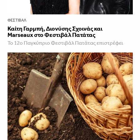
ΦΕΣΤΙΒΑΛ
Καίτη Γαρμπή, Διονύσης Σχοινάς και
Marseaux στο Φεστιβάλ Πατάτας
Το 12ο Παγκύπριο Φεστιβάλ Πατάτας επιστρέφει