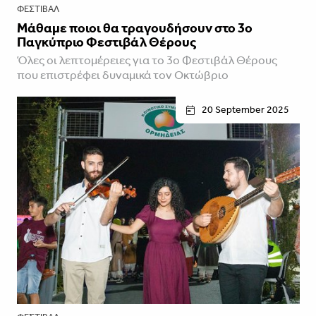
ΦΕΣΤΙΒΑΛ
Μάθαμε ποιοι θα τραγουδήσουν στο 3ο
Παγκύπριο Φεστιβάλ Θέρους
Όλες οι λεπτομέρειες για το 3ο Φεστιβάλ Θέρους
που επιστρέφει δυναμικά τον Οκτώβριο
20 September 2025