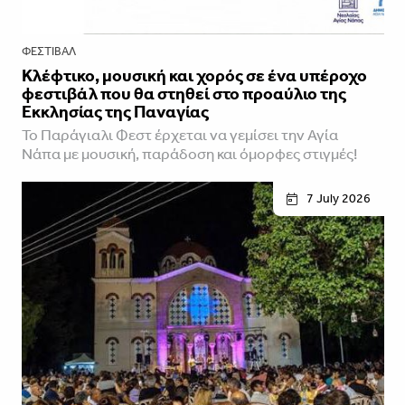
ΦΕΣΤΙΒΑΛ
Κλέφτικο, μουσική και χορός σε ένα υπέροχο
φεστιβάλ που θα στηθεί στο προαύλιο της
Εκκλησίας της Παναγίας
Το Παράγιαλι Φεστ έρχεται να γεμίσει την Αγία
Νάπα με μουσική, παράδοση και όμορφες στιγμές!
7 July 2026