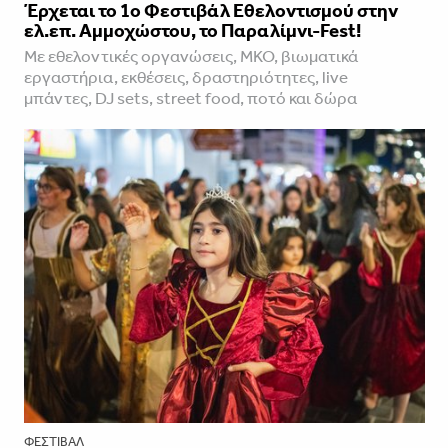
Έρχεται το 1ο Φεστιβάλ Εθελοντισμού στην
ελ.επ. Αμμοχώστου, το Παραλίμνι-Fest!
Με εθελοντικές οργανώσεις, ΜΚΟ, βιωματικά
εργαστήρια, εκθέσεις, δραστηριότητες, live
μπάντες, DJ sets, street food, ποτό και δώρα
ΦΕΣΤΙΒΑΛ