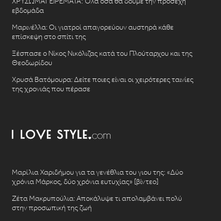
ΧΡΥΣΩΜΑΓΕΙΡΕΜΑΤΑ: Όλα όσα θα δούμε την προσεχή
εβδομάδα
Μαρινέλλα: Οι γιατροί απαγορεύουν αυστηρά κάθε
επίσκεψη στο σπίτι της
Ξέσπασε ο Νίκος Νικόλιζας κατά του Πλούταρχου και της
Θεοδωρίδου
Χρυσά Βατόμουρα: Δείτε ποιες είναι οι χειρότερες ταινίες
της χρονιάς που πέρασε
Μαρίλια Χαριδήμου για τα γενέθλια του γιου της: «Δύο
χρόνια Μάρκος, δύο χρόνια ευτυχίας» [βίντεο]
Ζέτα Μακρυπούλια: Αποκάλυψε τι απολαμβάνει πολύ
στην προσωπική της ζωή