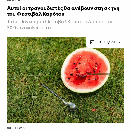
ΜΟΥΣΙΚΉ
Αυτοί οι τραγουδιστές θα ανέβουν στη σκηνή
του Φεστιβάλ Καρότου
Το 6ο Παγκύπριο Φεστιβάλ Καρότου Λιοπετρίου
2026 ανακοίνωσε το
11 July 2026
ΦΕΣΤΙΒΑΛ