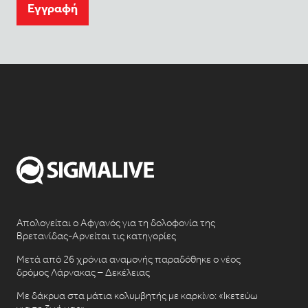
Eγγραφή
Απολογείται ο Αφγανός για τη δολοφονία της
Βρετανίδας-Αρνείται τις κατηγορίες
Μετά από 26 χρόνια αναμονής παραδόθηκε ο νέος
δρόμος Λάρνακας – Δεκέλειας
Με δάκρυα στα μάτια κολυμβητής με καρκίνο: «Ικετεύω