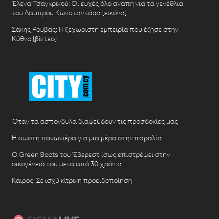
Έλενα Τσαγκρινού: Οι ευχές όλο αγάπη για τα γενέθλια
του Λάμπρου Κωνσταντάρα [εικόνα]
Σάκης Ρουβάς: Η ξεχωριστή εμπειρία που έζησε στην
Κύθνο [βίντεο]
Όταν τα ασπόνδυλα διαψεύδουν τις προσδοκίες μας
Η σωστή παγωνιέρα για μια μέρα στην παραλία
Ο Green Boots του Έβερεστ ίσως επιστρέψει στην
οικογένειά του μετά από 30 χρόνια
Καιρός: Σε ισχύ κίτρινη προειδοποίηση