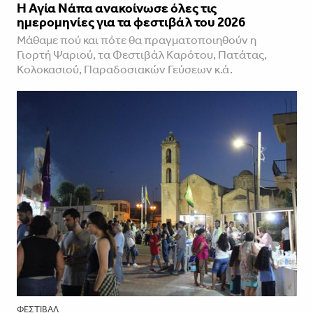
Η Αγία Νάπα ανακοίνωσε όλες τις
ημερομηνίες για τα φεστιβάλ του 2026
Μάθαμε πού και πότε θα πραγματοποιηθούν η
Γιορτή Ψαριού, τα Φεστιβάλ Καρότου, Πατάτας,
Κολοκασιού, Παραδοσιακών Γεύσεων κ.ά.
ΦΕΣΤΙΒΑΛ