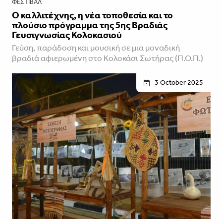
ΦΕΣΤΙΒΑΛ
Ο καλλιτέχνης, η νέα τοποθεσία και το
πλούσιο πρόγραμμα της 5ης Βραδιάς
Γευσιγνωσίας Κολοκασιού
Γεύση, παράδοση και μουσική σε μια μοναδική
βραδιά αφιερωμένη στο Κολοκάσι Σωτήρας (Π.Ο.Π.)
3 October 2025