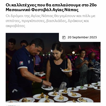
Οι καλλιτέχνες που θα απολαύσουμε στο 20ο
Μεσαιωνικό Φεστιβάλ Αγίας Νάπας
Οι δρόμοι της Αγίας Νάπας θα γεμίσουν και πάλι με
ιππότες, πριγκίπισσες, βασιλιάδες, δράκους και
ακροβάτες
20 September 2025