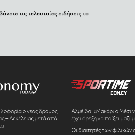
βάνετε τις τελευταίες ειδήσεις το
κλοφορία ο νέος δρόμος
Αλμέιδα: «Μακάρι ο Μέσι 
ς – Δεκέλειας μετά από
έχει όρεξη να παίξει μαζί 
ια
Οι διαιτητές των φιλικών