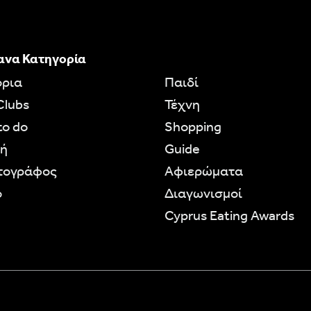
ανα Κατηγορία
όρια
Παιδί
Clubs
Τέχνη
to do
Shopping
ή
Guide
τογράφος
Aφιερώματα
ο
Διαγωνισμοί
Cyprus Eating Awards