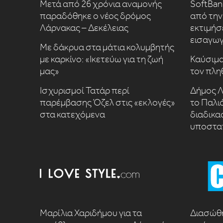
Μετά από 26 χρόνια αναμονής
SoftBan
παραδόθηκε ο νέος δρόμος
από την 
Λάρνακας – Δεκέλειας
εκτιμήσ
εισαγωγ
Με δάκρυα στα μάτια κολυμβητής
με καρκίνο: «Ικετεύω για τη ζωή
Καύσιμα
μας»
τον πλη
Ισχυρισμοί Τατάρ περί
Δήμος Λ
παρέμβασης Όζελ στις «εκλογές»
το Παλι
στα κατεχόμενα
διαδικα
υποστα
Μαρίλια Χαριδήμου για τα
Διασώθη