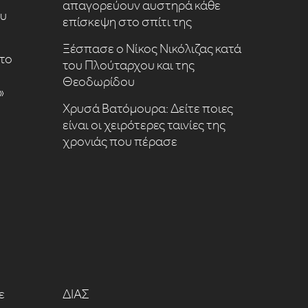
απαγορεύουν αυστηρά κάθε
ου
επίσκεψη στο σπίτι της
Ξέσπασε ο Νίκος Νικόλιζας κατά
το
του Πλούταρχου και της
Θεοδωρίδου
»
Χρυσά Βατόμουρα: Δείτε ποιες
είναι οι χειρότερες ταινίες της
χρονιάς που πέρασε
ε
ΔΙΑΣ