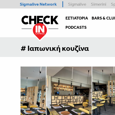
Sigmalive Network
Sigmalive
Simerini
S
ΕΣΤΙΑΤΌΡΙΑ
BARS & CLU
PODCASTS
# Ιαπωνική κουζίνα