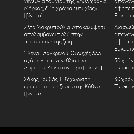
γενέθλια του γιου της: «Δύο χρόνια
απόγονο
Μάρκος, δύο χρόνια ευτυχίας»
άφησε π
[βίντεο]
Εσκομπ
Ζέτα Μακρυπούλια: Αποκάλυψε τι
Διασώθη
απολαμβάνει πολύ στην
απόγονο
προσωπική της ζωή
άφησε π
Εσκομπ
Έλενα Τσαγκρινού: Οι ευχές όλο
αγάπη για τα γενέθλια του
30 χρόν
Λάμπρου Κωνσταντάρα [εικόνα]
Tupac α
Σάκης Ρουβάς: Η ξεχωριστή
30 χρόν
εμπειρία που έζησε στην Κύθνο
Tupac α
[βίντεο]