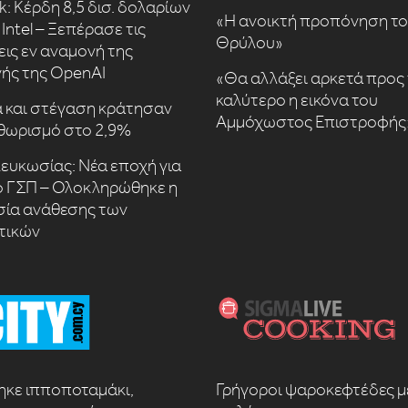
k: Κέρδη 8,5 δισ. δολαρίων
«Η ανοικτή προπόνηση τ
Intel – Ξεπέρασε τις
Θρύλου»
εις εν αναμονή της
ής της OpenAI
«Θα αλλάξει αρκετά προς 
καλύτερο η εικόνα του
 και στέγαση κράτησαν
Αμμόχωστος Επιστροφής
θωρισμό στο 2,9%
ευκωσίας: Νέα εποχή για
ό ΓΣΠ – Ολοκληρώθηκε η
σία ανάθεσης των
τικών
κε ιπποποταμάκι,
Γρήγοροι ψαροκεφτέδες μ