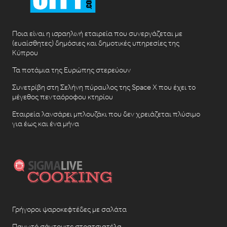
Ποια είναι η ισραηλινή εταιρεία που συνεργάζεται με
(ευαίσθητες) δημόσιες και δημοτικές υπηρεσίες της
Κύπρου
Τα ποτάμια της Ευρώπης στερεύουν
Συνετρίβη στη Σελήνη πύραυλος της Space X που έχει το
μέγεθος πενταόροφου κτηρίου
Εταιρεία λανσάρει μπλουζάκι που δεν χρειάζεται πλύσιμο
για έως και ένα μήνα
Γρήγοροι ψαροκεφτέδες με σαλάτα
Παγωτό σάντουιτς στρατσιατέλα