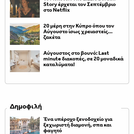
Story έρχεται τον Σεπτέμβριο
στο Netflix
20 μέρη στην Κύπρο όπου τον
Αύγουστο ίσως χρειαστείς…
ζακέτα
Aύγουστος στο βουνό: Last
minute διακοπές, σε 20 μοναδικά
καταλύματα!
Δημοφιλή
Ένα υπέροχο ξενοδοχείο για
ξεχωριστή διαμονή, σπα και
φαγητό