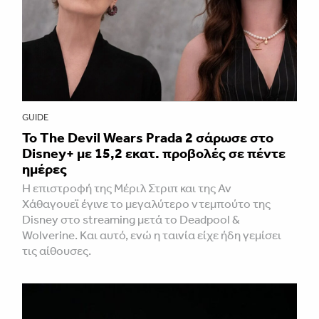
GUIDE
Το The Devil Wears Prada 2 σάρωσε στo
Disney+ με 15,2 εκατ. προβολές σε πέντε
ημέρες
Η επιστροφή της Μέριλ Στριπ και της Αν
Χάθαγουεϊ έγινε το μεγαλύτερο ντεμπούτο της
Disney στο streaming μετά το Deadpool &
Wolverine. Και αυτό, ενώ η ταινία είχε ήδη γεμίσει
τις αίθουσες.