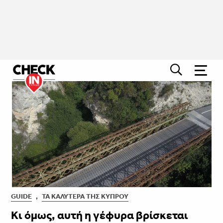
GUIDE
,
ΤΑ ΚΑΛΎΤΕΡΑ ΤΗΣ ΚΎΠΡΟΥ
Κι όμως, αυτή η γέφυρα βρίσκεται