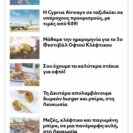
H Cyprus Airways σε ταξιδεύει σε
υπέροχους προορισμούς, με
τιμές από €49!
Μάθαμε την ημερομηνία για το 5ο
Φεστιβάλ Οφτού Κλέφτικου
Σου έχουμε τα καλύτερα στέκια
για οφτό!
Τη Δευτέρα απολαμβάνουμε
δωρεάν burger και μπίρα, στη
Λευκωσία
Μεζές, κλέφτικο και παγωμένη
μπίρα, σε μια πανέμορφη αυλή,
στη Λευκωσία