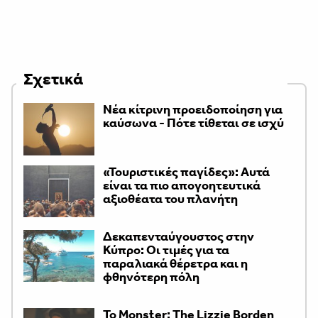
Σχετικά
Νέα κίτρινη προειδοποίηση για
καύσωνα - Πότε τίθεται σε ισχύ
«Τουριστικές παγίδες»: Αυτά
είναι τα πιο απογοητευτικά
αξιοθέατα του πλανήτη
Δεκαπενταύγουστος στην
Κύπρο: Οι τιμές για τα
παραλιακά θέρετρα και η
φθηνότερη πόλη
Το Monster: The Lizzie Borden