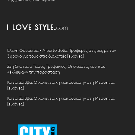
Ελένη Φουρέιρα - Alberto Botia: Τρυφερές στιγμές με τον
3χρονο γιο τους στις διακοπές [εικόνες]
Στη Σκωτία ο Τάσος Τρύφωνος: Οι στάσεις του που
«έκλεψαν» την παράσταση
Κάτια Σάββα: Οικογενειακή «απόδραση» στη Μεσσηνία
[εικόνες]
Κάτια Σάββα: Οικογενειακή «απόδραση» στη Μεσσηνία
[εικόνες]