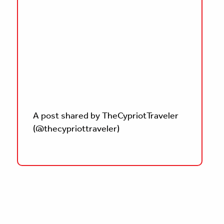
A post shared by TheCypriotTraveler
(@thecypriottraveler)