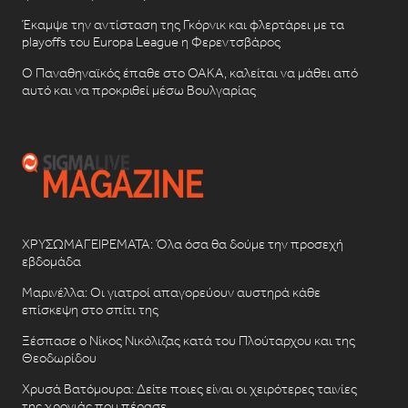
Έκαμψε την αντίσταση της Γκόρνικ και φλερτάρει με τα
playoffs του Europa League η Φερεντσβάρος
Ο Παναθηναϊκός έπαθε στο ΟΑΚΑ, καλείται να μάθει από
αυτό και να προκριθεί μέσω Βουλγαρίας
ΧΡΥΣΩΜΑΓΕΙΡΕΜΑΤΑ: Όλα όσα θα δούμε την προσεχή
εβδομάδα
Μαρινέλλα: Οι γιατροί απαγορεύουν αυστηρά κάθε
επίσκεψη στο σπίτι της
Ξέσπασε ο Νίκος Νικόλιζας κατά του Πλούταρχου και της
Θεοδωρίδου
Χρυσά Βατόμουρα: Δείτε ποιες είναι οι χειρότερες ταινίες
της χρονιάς που πέρασε