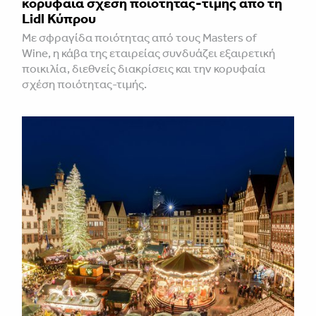
κορυφαία σχέση ποιότητας-τιμής από τη
Lidl Κύπρου
Με σφραγίδα ποιότητας από τους Masters of
Wine, η κάβα της εταιρείας συνδυάζει εξαιρετική
ποικιλία, διεθνείς διακρίσεις και την κορυφαία
σχέση ποιότητας-τιμής.