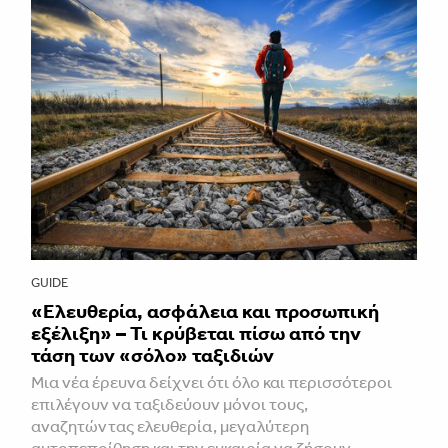
GUIDE
«Ελευθερία, ασφάλεια και προσωπική
εξέλιξη» – Τι κρύβεται πίσω από την
τάση των «σόλο» ταξιδιών
Μια νέα έρευνα δείχνει ότι όλο και περισσότεροι
επιλέγουν να ταξιδεύουν μόνοι τους,
αναζητώντας ελευθερία, μεγαλύτερη
αυτοπεποίθηση και την ευκαιρία να ζήσουν