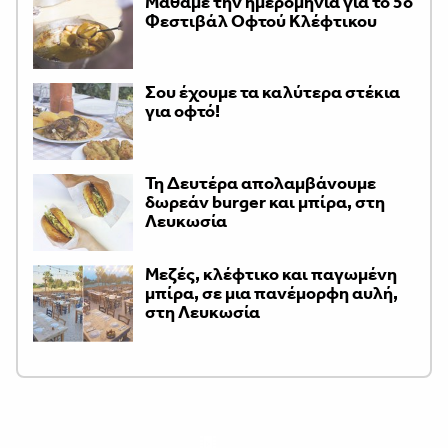
Μάθαμε την ημερομηνία για το 5ο
Φεστιβάλ Οφτού Κλέφτικου
Σου έχουμε τα καλύτερα στέκια
για οφτό!
Τη Δευτέρα απολαμβάνουμε
δωρεάν burger και μπίρα, στη
Λευκωσία
Μεζές, κλέφτικο και παγωμένη
μπίρα, σε μια πανέμορφη αυλή,
στη Λευκωσία