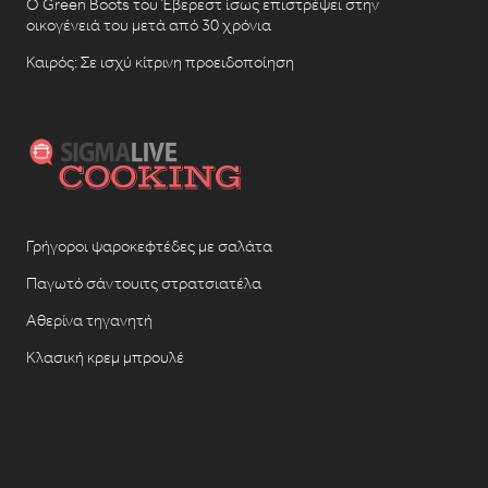
Ο Green Boots του Έβερεστ ίσως επιστρέψει στην
οικογένειά του μετά από 30 χρόνια
Καιρός: Σε ισχύ κίτρινη προειδοποίηση
Γρήγοροι ψαροκεφτέδες με σαλάτα
Παγωτό σάντουιτς στρατσιατέλα
Αθερίνα τηγανητή
Κλασική κρεμ μπρουλέ