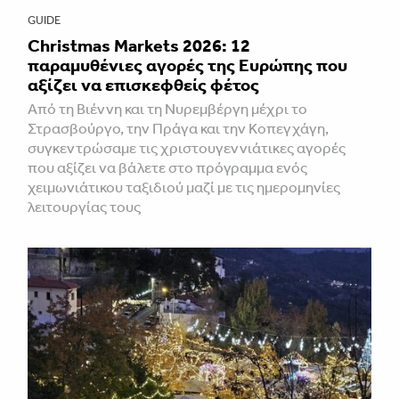
GUIDE
Christmas Markets 2026: 12
παραμυθένιες αγορές της Ευρώπης που
αξίζει να επισκεφθείς φέτος
Από τη Βιέννη και τη Νυρεμβέργη μέχρι το
Στρασβούργο, την Πράγα και την Κοπεγχάγη,
συγκεντρώσαμε τις χριστουγεννιάτικες αγορές
που αξίζει να βάλετε στο πρόγραμμα ενός
χειμωνιάτικου ταξιδιού μαζί με τις ημερομηνίες
λειτουργίας τους