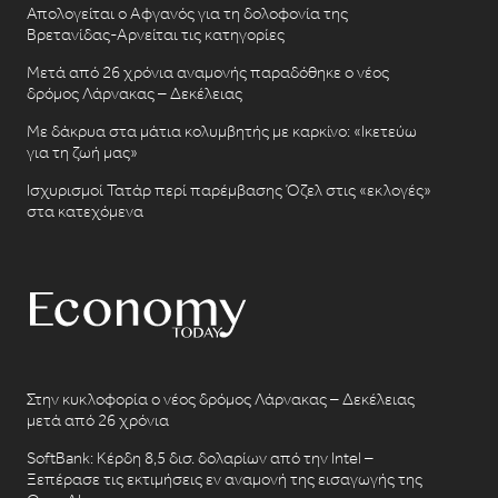
Απολογείται ο Αφγανός για τη δολοφονία της
Βρετανίδας-Αρνείται τις κατηγορίες
Μετά από 26 χρόνια αναμονής παραδόθηκε ο νέος
δρόμος Λάρνακας – Δεκέλειας
Με δάκρυα στα μάτια κολυμβητής με καρκίνο: «Ικετεύω
για τη ζωή μας»
Ισχυρισμοί Τατάρ περί παρέμβασης Όζελ στις «εκλογές»
στα κατεχόμενα
Στην κυκλοφορία ο νέος δρόμος Λάρνακας – Δεκέλειας
μετά από 26 χρόνια
SoftBank: Κέρδη 8,5 δισ. δολαρίων από την Intel –
Ξεπέρασε τις εκτιμήσεις εν αναμονή της εισαγωγής της