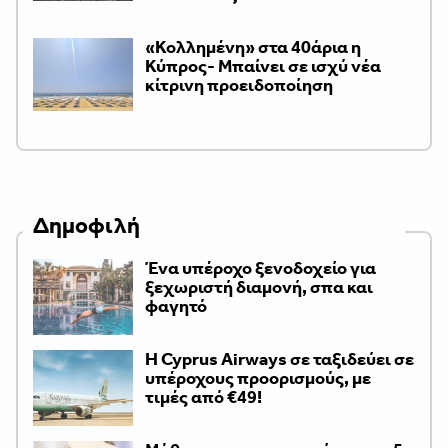
«Κολλημένη» στα 40άρια η
Κύπρος- Μπαίνει σε ισχύ νέα
κίτρινη προειδοποίηση
Δημοφιλή
Ένα υπέροχο ξενοδοχείο για
ξεχωριστή διαμονή, σπα και
φαγητό
H Cyprus Airways σε ταξιδεύει σε
υπέροχους προορισμούς, με
τιμές από €49!