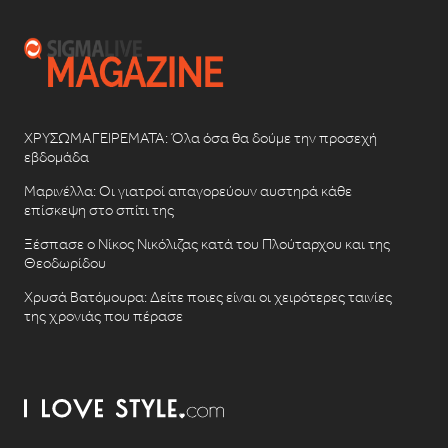
ΧΡΥΣΩΜΑΓΕΙΡΕΜΑΤΑ: Όλα όσα θα δούμε την προσεχή
εβδομάδα
Μαρινέλλα: Οι γιατροί απαγορεύουν αυστηρά κάθε
επίσκεψη στο σπίτι της
Ξέσπασε ο Νίκος Νικόλιζας κατά του Πλούταρχου και της
Θεοδωρίδου
Χρυσά Βατόμουρα: Δείτε ποιες είναι οι χειρότερες ταινίες
της χρονιάς που πέρασε