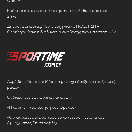
OpenAI
Καύσιμα και στέγαση κράτησαν τον πληθωρισμό στο
2,9%
Δήμος Λευκωσίας: Νέα εποχή για το Παλιό ΓΣΠ –
Ολοκληρώθηκε η διαδικασία ανάθεσης των υποστατικών
Αλμέιδα: «Μακάρι ο Μέσι να μην έχει όρεξη να παίξει μαζί
μας…»
Οι διαιτητές των φιλικών αγώνων!
«Η ανοικτή προπόνηση του Θρύλου»
«Θα αλλάξει αρκετά προς το καλύτερο η εικόνα του
Αμμόχωστος Επιστροφής»