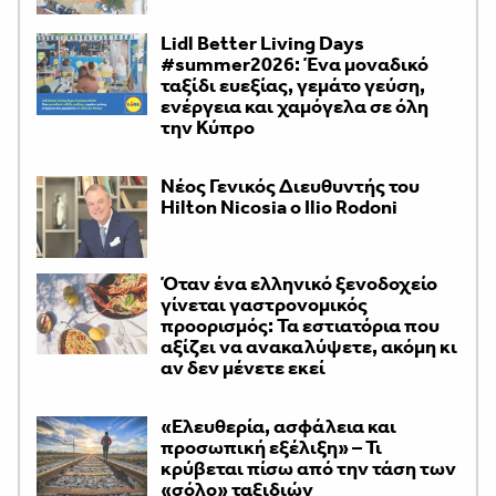
Lidl Better Living Days
#summer2026: Ένα μοναδικό
ταξίδι ευεξίας, γεμάτο γεύση,
ενέργεια και χαμόγελα σε όλη
την Κύπρο
Νέος Γενικός Διευθυντής του
Hilton Nicosia ο Ilio Rodoni
Όταν ένα ελληνικό ξενοδοχείο
γίνεται γαστρονομικός
προορισμός: Τα εστιατόρια που
αξίζει να ανακαλύψετε, ακόμη κι
αν δεν μένετε εκεί
«Ελευθερία, ασφάλεια και
προσωπική εξέλιξη» – Τι
κρύβεται πίσω από την τάση των
«σόλο» ταξιδιών