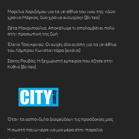
Μαρίλια Χαριδήμου για τα γενέθλια του γιου της: «Δύο
χρόνια Μάρκος, δύο χρόνια ευτυχίας» [βίντεο]
Ζέτα Μακρυπούλια: Αποκάλυψε τι απολαμβάνει πολύ
στην προσωπική της ζωή
Έλενα Τσαγκρινού: Οι ευχές όλο αγάπη για τα γενέθλια
του Λάμπρου Κωνσταντάρα [εικόνα]
Σάκης Ρουβάς: Η ξεχωριστή εμπειρία που έζησε στην
Κύθνο [βίντεο]
Όταν τα ασπόνδυλα διαψεύδουν τις προσδοκίες μας
Η σωστή παγωνιέρα για μια μέρα στην παραλία