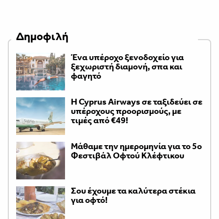
Δημοφιλή
Ένα υπέροχο ξενοδοχείο για
ξεχωριστή διαμονή, σπα και
φαγητό
H Cyprus Airways σε ταξιδεύει σε
υπέροχους προορισμούς, με
τιμές από €49!
Μάθαμε την ημερομηνία για το 5ο
Φεστιβάλ Οφτού Κλέφτικου
Σου έχουμε τα καλύτερα στέκια
για οφτό!