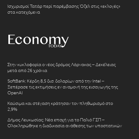
Ισχυρισμοί Τατάρ περί παρέμβασης Όζελ στις «εκλογές»
στα κατεχόμενα
Στην κυκλοφορία ο νέος δρόμος Λάρνακας – Δεκέλειας
μετά από 26 χρόνια
SoftBank: Κέρδη 8,5 δισ. δολαρίων από την Intel –
Ξεπέρασε τις εκτιμήσεις εν αναμονή της εισαγωγής της
OpenAI
Καύσιμα και στέγαση κράτησαν τον πληθωρισμό στο
2,9%
Δήμος Λευκωσίας: Νέα εποχή για το Παλιό ΓΣΠ –
Ολοκληρώθηκε η διαδικασία ανάθεσης των υποστατικών