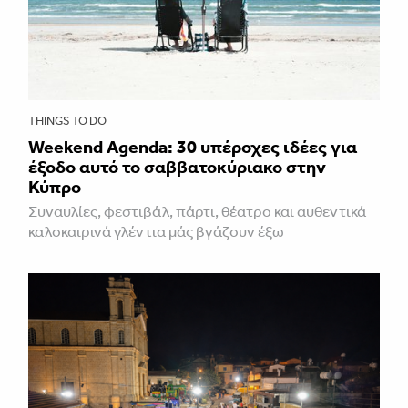
THINGS TO DO
Weekend Agenda: 30 υπέροχες ιδέες για
έξοδο αυτό το σαββατοκύριακο στην
Κύπρο
Συναυλίες, φεστιβάλ, πάρτι, θέατρο και αυθεντικά
καλοκαιρινά γλέντια μάς βγάζουν έξω