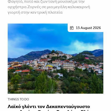
Φαγητό, ποτό και ζωντανή μουσική με την
ορχήστρα Ζορνές σε μια μεγάλη καλοκαιρινή
γιορτή στην κεντρική πλατεία
15 August 2026
THINGS TO DO
Λαϊκό γλέντι τον Δεκαπενταύγουστο