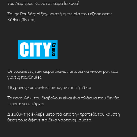
του Λάμπρου Κωνσταντάρα [εικόνα]
Σάκης Ρουβάς: Η ξεχωριστή εμπειρία που έζησε στην
Κύθνο [βίντεο]
Οι τουαλέτες των αεροπλάνων μπορεί να γίνουν ραντάρ
για τις πανδημίες
18χρονος κουφάθηκε ακούγοντας τζιτζίκια
Το «σκουλήκι του διαβόλου» είναι ένα πλάσμα που δεν θα
‘πρεπε να υπάρχει
Διευθυντής έκλεβε μετρητά από την τράπεζά του και στη
θέση τους άφηνε παιδικά χαρτονομίσματα