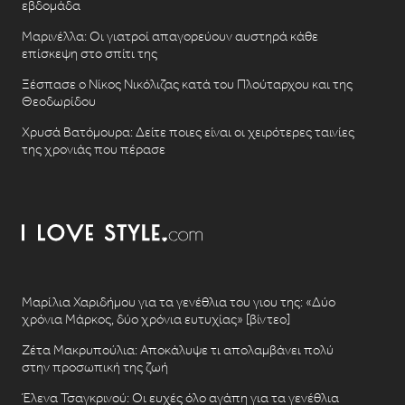
εβδομάδα
Μαρινέλλα: Οι γιατροί απαγορεύουν αυστηρά κάθε
επίσκεψη στο σπίτι της
Ξέσπασε ο Νίκος Νικόλιζας κατά του Πλούταρχου και της
Θεοδωρίδου
Χρυσά Βατόμουρα: Δείτε ποιες είναι οι χειρότερες ταινίες
της χρονιάς που πέρασε
Μαρίλια Χαριδήμου για τα γενέθλια του γιου της: «Δύο
χρόνια Μάρκος, δύο χρόνια ευτυχίας» [βίντεο]
Ζέτα Μακρυπούλια: Αποκάλυψε τι απολαμβάνει πολύ
στην προσωπική της ζωή
Έλενα Τσαγκρινού: Οι ευχές όλο αγάπη για τα γενέθλια