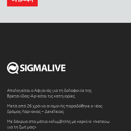
Απολογείται ο Αφγανός για τη δολοφονία της
Βρετανίδας-Αρνείται τις κατηγορίες
Μετά από 26 χρόνια αναμονής παραδόθηκε ο νέος
δρόμος Λάρνακας – Δεκέλειας
Με δάκρυα στα μάτια κολυμβητής με καρκίνο: «Ικετεύω
για τη ζωή μας»