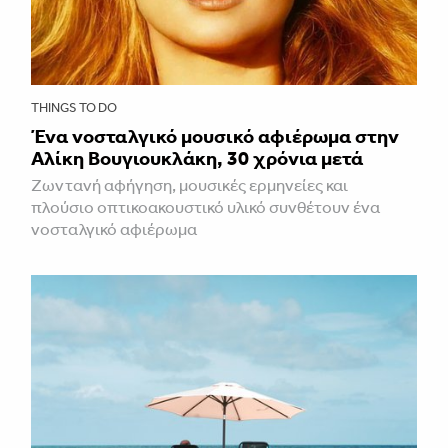
THINGS TO DO
Ένα νοσταλγικό μουσικό αφιέρωμα στην
Αλίκη Βουγιουκλάκη, 30 χρόνια μετά
Ζωντανή αφήγηση, μουσικές ερμηνείες και
πλούσιο οπτικοακουστικό υλικό συνθέτουν ένα
νοσταλγικό αφιέρωμα