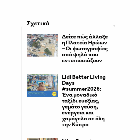
Σχετικά
Δείτε πώς άλλαξε
η Πλατεία Ηρώων
– Οι φωτογραφίες
από ψηλά που
εντυπωσιάζουν
Lidl Better Living
Days
#summer2026:
Ένα μοναδικό
ταξίδι ευεξίας,
γεμάτο γεύση,
ενέργεια και
χαμόγελα σε όλη
την Κύπρο