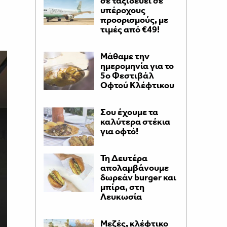
σε ταξιδεύει σε
υπέροχους
προορισμούς, με
τιμές από €49!
Μάθαμε την
ημερομηνία για το
5ο Φεστιβάλ
Οφτού Κλέφτικου
Σου έχουμε τα
καλύτερα στέκια
για οφτό!
Τη Δευτέρα
απολαμβάνουμε
δωρεάν burger και
μπίρα, στη
Λευκωσία
Μεζές, κλέφτικο