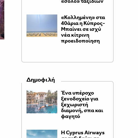
«σόλο» ταξιδιών
«Κολλημένη» στα
40άρια η Κύπρος-
Μπαίνει σε ισχύ
νέα κίτρινη
προειδοποίηση
Δημοφιλή
Ένα υπέροχο
ξενοδοχείο για
ξεχωριστή
διαμονή, σπα και
φαγητό
H Cyprus Airways