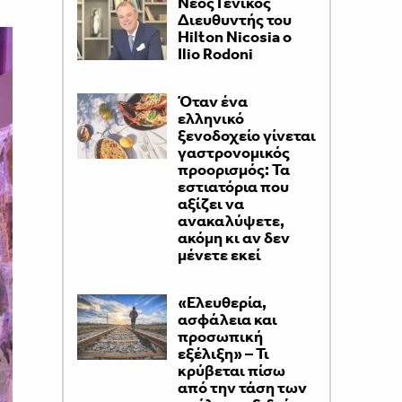
Νέος Γενικός
Διευθυντής του
Hilton Nicosia ο
Ilio Rodoni
Όταν ένα
ελληνικό
ξενοδοχείο γίνεται
γαστρονομικός
προορισμός: Τα
εστιατόρια που
αξίζει να
ανακαλύψετε,
ακόμη κι αν δεν
μένετε εκεί
«Ελευθερία,
ασφάλεια και
προσωπική
εξέλιξη» – Τι
κρύβεται πίσω
από την τάση των