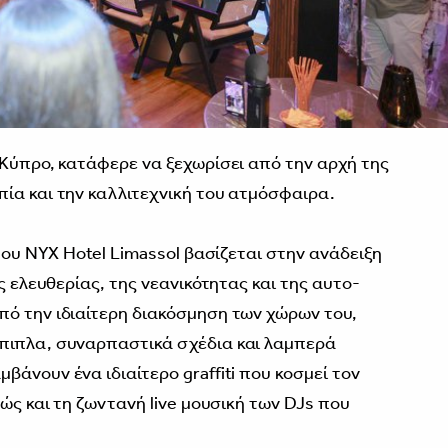
 Κύπρο, κατάφερε να ξεχωρίσει από την αρχή της
ία και την καλλιτεχνική του ατμόσφαιρα.
 του NYX Hotel Limassol βασίζεται στην ανάδειξη
ς ελευθερίας, της νεανικότητας και της αυτο-
ό την ιδιαίτερη διακόσμηση των χώρων του,
πιπλα, συναρπαστικά σχέδια και λαμπερά
άνουν ένα ιδιαίτερο graffiti που κοσμεί τον
θώς και τη ζωντανή live μουσική των DJs που