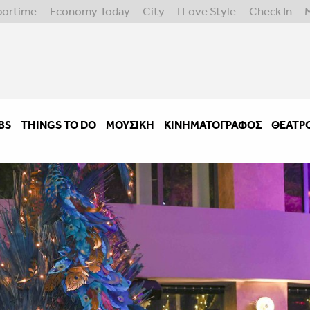
portime
Economy Today
City
I Love Style
Check In
BS
THINGS TO DO
ΜΟΥΣΙΚΉ
ΚΙΝΗΜΑΤΟΓΡΆΦΟΣ
ΘΈΑΤΡ