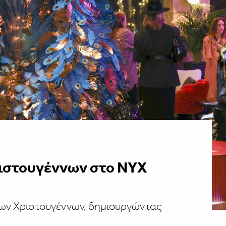
ιστουγέννων στο ΝΥΧ
των Χριστουγέννων, δημιουργώντας