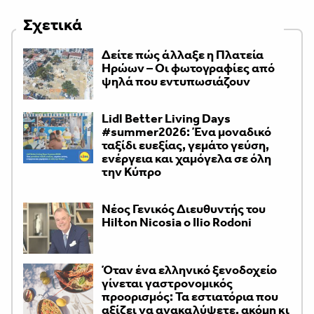
Σχετικά
Δείτε πώς άλλαξε η Πλατεία
Ηρώων – Οι φωτογραφίες από
ψηλά που εντυπωσιάζουν
Lidl Better Living Days
#summer2026: Ένα μοναδικό
ταξίδι ευεξίας, γεμάτο γεύση,
ενέργεια και χαμόγελα σε όλη
την Κύπρο
Νέος Γενικός Διευθυντής του
Hilton Nicosia ο Ilio Rodoni
Όταν ένα ελληνικό ξενοδοχείο
γίνεται γαστρονομικός
προορισμός: Τα εστιατόρια που
αξίζει να ανακαλύψετε, ακόμη κι