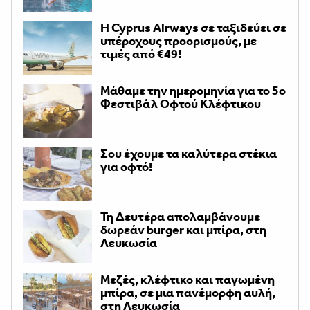
H Cyprus Airways σε ταξιδεύει σε
υπέροχους προορισμούς, με
τιμές από €49!
Μάθαμε την ημερομηνία για το 5ο
Φεστιβάλ Οφτού Κλέφτικου
Σου έχουμε τα καλύτερα στέκια
για οφτό!
Τη Δευτέρα απολαμβάνουμε
δωρεάν burger και μπίρα, στη
Λευκωσία
Μεζές, κλέφτικο και παγωμένη
μπίρα, σε μια πανέμορφη αυλή,
στη Λευκωσία