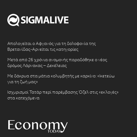
Απολογείται ο Αφγανός για τη δολοφονία της
Βρετανίδας-Αρνείται τις κατηγορίες
Μετά από 26 χρόνια αναμονής παραδόθηκε ο νέος
δρόμος Λάρνακας – Δεκέλειας
Με δάκρυα στα μάτια κολυμβητής με καρκίνο: «Ικετεύω
για τη ζωή μας»
Ισχυρισμοί Τατάρ περί παρέμβασης Όζελ στις «εκλογές»
στα κατεχόμενα