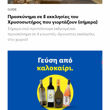
GUIDE
Προσκύνημα σε 5 εκκλησίες του
Χρυσοσωτήρος που γιορτάζουν (σήμερα)
Σήμερα σού προτείνουμε εκδρομή και
προσκύνημα σε 4 γνωστές-άγνωστες εκκλησίες
στο χωριό!