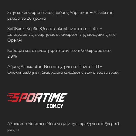
Στην κυκλοφορία ο νέος δρόμος Λάρνακας – Δεκέλειας
μετά από 26 χρόνια
SoftBank: Κέρδη 8,5 δισ. δολαρίων από την Intel –
Ξεπέρασε τις εκτιμήσεις εν αναμονή της εισαγωγής της
OpenAI
Καύσιμα και στέγαση κράτησαν τον πληθωρισμό στο
2,9%
Δήμος Λευκωσίας: Νέα εποχή για το Παλιό ΓΣΠ –
Ολοκληρώθηκε η διαδικασία ανάθεσης των υποστατικών
Αλμέιδα: «Μακάρι ο Μέσι να μην έχει όρεξη να παίξει μαζί
μας…»