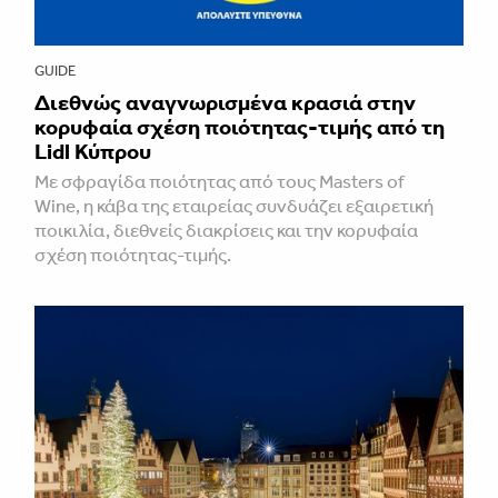
GUIDE
Διεθνώς αναγνωρισμένα κρασιά στην
κορυφαία σχέση ποιότητας-τιμής από τη
Lidl Κύπρου
Με σφραγίδα ποιότητας από τους Masters of
Wine, η κάβα της εταιρείας συνδυάζει εξαιρετική
ποικιλία, διεθνείς διακρίσεις και την κορυφαία
σχέση ποιότητας-τιμής.