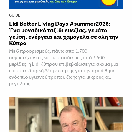
GUIDE
Lidl Better Living Days #summer2026:
Ένα μοναδικό ταξίδι ευεξίας, γεμάτο
γεύση, ενέργεια και χαμόγελα σε όλη την
Κύπρο
Με 6 προορισμούς, πάνω από 1.700
συμμετέχοντες και περισσότερες από 3.500
μερίδες, η Lidl Κύπρου επιβεβαίωσε για ακόμα μία
φορά τη διαρκή δέσμευσή της για την προώθηση
ενός πιο υγιεινού τρόπου ζωής για μικρούς και
μεγάλους