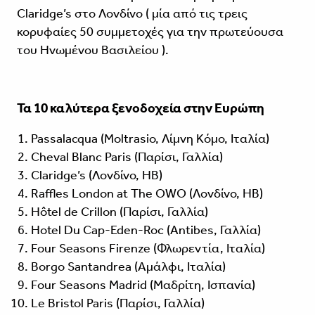
Claridge’s στο Λονδίνο ( μία από τις τρεις
κορυφαίες 50 συμμετοχές για την πρωτεύουσα
του Ηνωμένου Βασιλείου ).
Τα 10 καλύτερα ξενοδοχεία στην Ευρώπη
Passalacqua
(Moltrasio, Λίμνη Κόμο, Ιταλία)
Cheval Blanc Paris
(Παρίσι, Γαλλία)
Claridge’s
(Λονδίνο, ΗΒ)
Raffles London at The OWO
(Λονδίνο, ΗΒ)
Hôtel de Crillon
(Παρίσι, Γαλλία)
Hotel Du Cap-Eden-Roc
(Antibes, Γαλλία)
Four Seasons Firenze
(Φλωρεντία, Ιταλία)
Borgo Santandrea
(Αμάλφι, Ιταλία)
Four Seasons Madrid
(Μαδρίτη, Ισπανία)
Le Bristol Paris
(Παρίσι, Γαλλία)