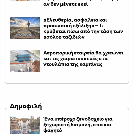
αν δεν μένετε εκεί
«Ελευθερία, ασφάλεια και
προσωπική εξέλιξη» – Τι
κρύβεται πίσω από την τάση των
«σόλο» ταξιδιών
Αεροπορική εταιρεία θα χρεώνει
και τις χειραποσκευές στα
ντουλάπια της καμπίνας
Δημοφιλή
Ένα υπέροχο ξενοδοχείο για
ξεχωριστή διαμονή, σπα και
φαγητό