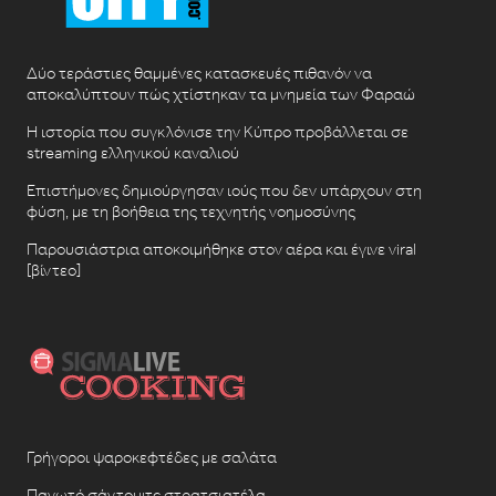
Δύο τεράστιες θαμμένες κατασκευές πιθανόν να
αποκαλύπτουν πώς χτίστηκαν τα μνημεία των Φαραώ
Η ιστορία που συγκλόνισε την Κύπρο προβάλλεται σε
streaming ελληνικού καναλιού
Επιστήμονες δημιούργησαν ιούς που δεν υπάρχουν στη
φύση, με τη βοήθεια της τεχνητής νοημοσύνης
Παρουσιάστρια αποκοιμήθηκε στον αέρα και έγινε viral
[βίντεο]
Γρήγοροι ψαροκεφτέδες με σαλάτα
Παγωτό σάντουιτς στρατσιατέλα