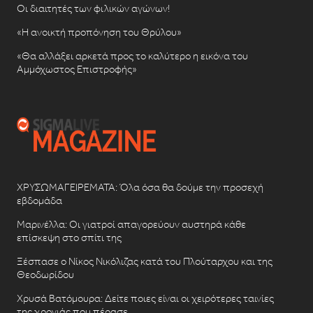
Οι διαιτητές των φιλικών αγώνων!
«Η ανοικτή προπόνηση του Θρύλου»
«Θα αλλάξει αρκετά προς το καλύτερο η εικόνα του
Αμμόχωστος Επιστροφής»
ΧΡΥΣΩΜΑΓΕΙΡΕΜΑΤΑ: Όλα όσα θα δούμε την προσεχή
εβδομάδα
Μαρινέλλα: Οι γιατροί απαγορεύουν αυστηρά κάθε
επίσκεψη στο σπίτι της
Ξέσπασε ο Νίκος Νικόλιζας κατά του Πλούταρχου και της
Θεοδωρίδου
Χρυσά Βατόμουρα: Δείτε ποιες είναι οι χειρότερες ταινίες
της χρονιάς που πέρασε