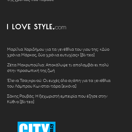
Μαρίλια Χαριδήμου για τα γενέθλια του γιου της: «Δύο
χρόνια Μάρκος, δύο χρόνια ευτυχίας» [βίντεο]
Ζέτα Μακρυπούλια: Αποκάλυψε τι απολαμβάνει πολύ
στην προσωπική της ζωή
Έλενα Τσαγκρινού: Οι ευχές όλο αγάπη για τα γενέθλια
του Λάμπρου Κωνσταντάρα [εικόνα]
Σάκης Ρουβάς: Η ξεχωριστή εμπειρία που έζησε στην
Κύθνο [βίντεο]