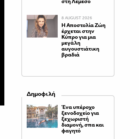
στη Λεμεσό
8 AUGUST 2026
Η Αποστολία Ζώη
έρχεται στην
Κύπρο για μια
μεγάλη
αυγουστιάτικη
βραδιά
Δημοφιλή
Ένα υπέροχο
ξενοδοχείο για
ξεχωριστή
διαμονή, σπα και
φαγητό