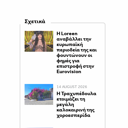
Σχετικά
Η Loreen
αναβάλλει την
ευρωπαϊκή
περιοδεία της και
φουντώνουν οι
φημές για
επιστροφή στην
Eurovision
14 AUGUST 2026
Η Τραχυπέδουλα
ετοιμάζει τη
μεγάλη
καλοκαιρινή της
χοροεσπερίδα