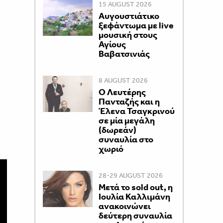
15 AUGUST 2026
Αυγουστιάτικο
ξεφάντωμα με live
μουσική στους
Αγίους
Βαβατσινιάς
8 AUGUST 2026
Ο Λευτέρης
Πανταζής και η
Έλενα Τσαγκρινού
σε μία μεγάλη
(δωρεάν)
συναυλία στο
χωριό
28-29 AUGUST 2026
Μετά το sold out, η
Ιουλία Καλλιμάνη
ανακοινώνει
δεύτερη συναυλία