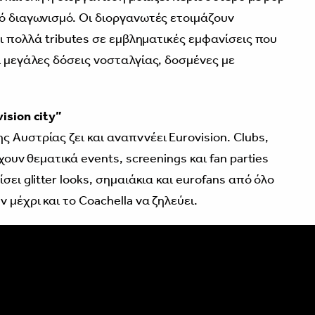
κό διαγωνισμό. Οι διοργανωτές ετοιμάζουν
αι πολλά tributes σε εμβληματικές εμφανίσεις που
ι μεγάλες δόσεις νοσταλγίας, δοσμένες με
ision city”
 Αυστρίας ζει και αναπννέει Eurovision. Clubs,
χουν θεματικά events, screenings και fan parties
σει glitter looks, σημαιάκια και eurofans από όλο
 μέχρι και το Coachella να ζηλεύει.