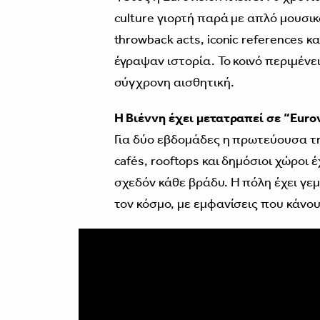
culture γιορτή παρά με απλό μουσι
throwback acts, iconic references κ
έγραψαν ιστορία. Το κοινό περιμένε
σύγχρονη αισθητική.
Η Βιέννη έχει μετατραπεί σε “Eurov
Για δύο εβδομάδες η πρωτεύουσα της
cafés, rooftops και δημόσιοι χώροι έ
σχεδόν κάθε βράδυ. Η πόλη έχει γεμί
τον κόσμο, με εμφανίσεις που κάνουν