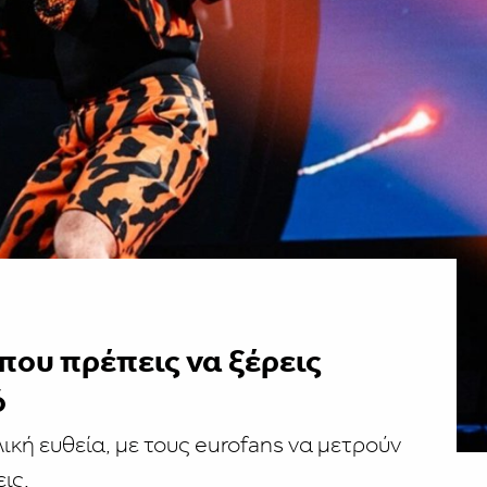
 που πρέπεις να ξέρεις
ό
λική ευθεία, με τους eurofans να μετρούν
ις.