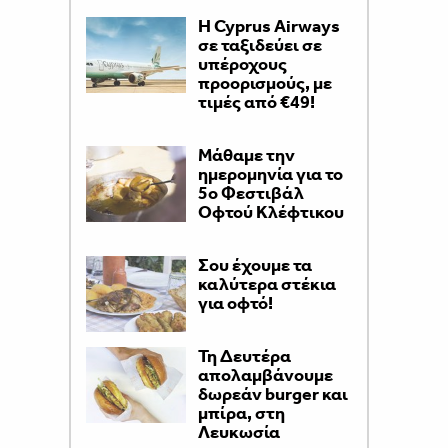
H Cyprus Airways
σε ταξιδεύει σε
υπέροχους
προορισμούς, με
τιμές από €49!
Μάθαμε την
ημερομηνία για το
5ο Φεστιβάλ
Οφτού Κλέφτικου
Σου έχουμε τα
καλύτερα στέκια
για οφτό!
Τη Δευτέρα
απολαμβάνουμε
δωρεάν burger και
μπίρα, στη
Λευκωσία