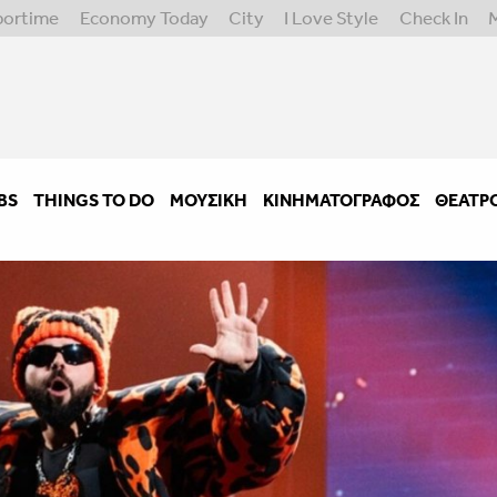
portime
Economy Today
City
I Love Style
Check In
BS
THINGS TO DO
ΜΟΥΣΙΚΉ
ΚΙΝΗΜΑΤΟΓΡΆΦΟΣ
ΘΈΑΤΡ