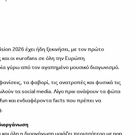
sion 2026 έχει ήδη ξεκινήσει, με τον πρώτο
ς και οι eurofans σε όλη την Ευρώπη
α γύρω από τον αγαπημένο μουσικό διαγωνισμό.
φανίσεις, τα φαβορί, τις ανατροπές και φυσικά τις
ωλούν τα social media. Λίγο πριν ανάψουν τα φώτα
fun και ενδιαφέροντα facts που πρέπει να
η.
 διοργάνωση
ια και όλη η διοργάνωση μοιάζει περισσότερο με pop