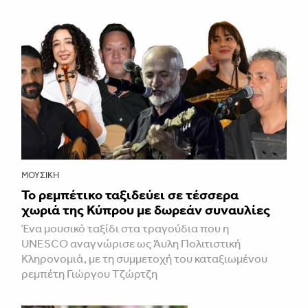
ΜΟΥΣΙΚΉ
Το ρεμπέτικο ταξιδεύει σε τέσσερα
χωριά της Κύπρου με δωρεάν συναυλίες
Ένα μουσικό ταξίδι στα τραγούδια που η
UNESCO αναγνώρισε ως Άυλη Πολιτιστική
Κληρονομιά, με τη συμμετοχή του καταξιωμένου
ρεμπέτη Γιώργου Τζώρτζη