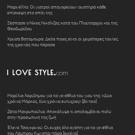
Μαρινέλλα: Οι γιατροί απαγορεύουν αυστηρά κάθε
επίσκεψη στο σπίτι της
Ξέσπασε ο Νίκος Νικόλιζας κατά του Πλούταρχου και της
Θεοδωρίδου
Χρυσά Βατόμουρα: Δείτε ποιες είναι οι χειρότερες ταινίες
της χρονιάς που πέρασε
Μαρίλια Χαριδήμου για τα γενέθλια του γιου της: «Δύο
χρόνια Μάρκος, δύο χρόνια ευτυχίας» [βίντεο]
Ζέτα Μακρυπούλια: Αποκάλυψε τι απολαμβάνει πολύ
στην προσωπική της ζωή
Έλενα Τσαγκρινού: Οι ευχές όλο αγάπη για τα γενέθλια
του Λάμπρου Κωνσταντάρα [εικόνα]