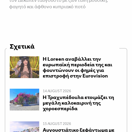
τον Δεκαπενταύγουστο με ζωντανή μουσική,
φαγητό και άφθονο κυπριακό ποτό
Σχετικά
Η Loreen αναβάλλει την
ευρωπαϊκή περιοδεία της και
φουντώνουν οι φημές για
επιστροφή στην Eurovision
14 AUGUST 2026
Η Τραχυπέδουλα ετοιμάζει τη
μεγάλη καλοκαιρινή της
χοροεσπερίδα
15 AUGUST 2026
Αυγουστιάτικο ξεφάντωμα με