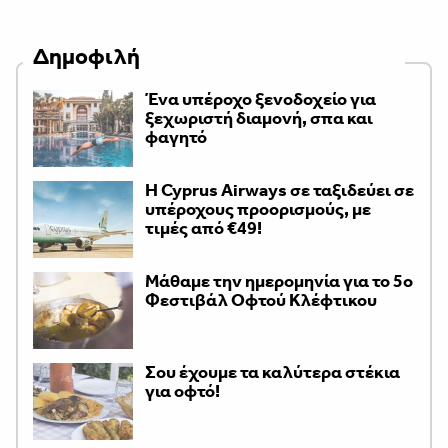
Δημοφιλή
Ένα υπέροχο ξενοδοχείο για
ξεχωριστή διαμονή, σπα και
φαγητό
H Cyprus Airways σε ταξιδεύει σε
υπέροχους προορισμούς, με
τιμές από €49!
Μάθαμε την ημερομηνία για το 5ο
Φεστιβάλ Οφτού Κλέφτικου
Σου έχουμε τα καλύτερα στέκια
για οφτό!