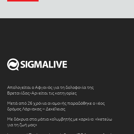
Απολογείται ο Αφγανός για τη δολοφονία της
Βρετανίδας-Αρνείται τις κατηγορίες
Μετά από 26 χρόνια αναμονής παραδόθηκε ο νέος
δρόμος Λάρνακας – Δεκέλειας
Με δάκρυα στα μάτια κολυμβητής με καρκίνο: «Ικετεύω
για τη ζωή μας»