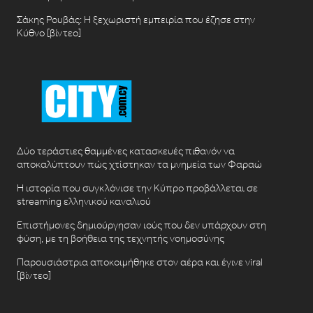
Σάκης Ρουβάς: Η ξεχωριστή εμπειρία που έζησε στην
Κύθνο [βίντεο]
Δύο τεράστιες θαμμένες κατασκευές πιθανόν να
αποκαλύπτουν πώς χτίστηκαν τα μνημεία των Φαραώ
Η ιστορία που συγκλόνισε την Κύπρο προβάλλεται σε
streaming ελληνικού καναλιού
Επιστήμονες δημιούργησαν ιούς που δεν υπάρχουν στη
φύση, με τη βοήθεια της τεχνητής νοημοσύνης
Παρουσιάστρια αποκοιμήθηκε στον αέρα και έγινε viral
[βίντεο]