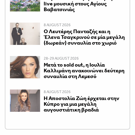
live μουσική στους Αγίους
Βαβατσινιάς
8 AUGUST 2026
Ο Λευτέρης Πανταζής και η
Έλενα Τσαγκρινού σε μία μεγάλη
(δωρεάν) συναυλία στο χωριό
28-29 AUGUST 2026
Μετά το sold out, η Ιουλία
Καλλιμάνη ανακοινώνει δεύτερη
συναυλία στη Λεμεσό
8 AUGUST 2026
Η Αποστολία Ζώη έρχεται στην
Κύπρο για μια μεγάλη
αυγουστιάτικη βραδιά