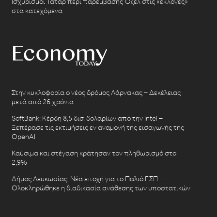
Ισχυρισμοί Τατάρ περί παρέμβασης Όζελ στις «εκλογές»
στα κατεχόμενα
Στην κυκλοφορία ο νέος δρόμος Λάρνακας – Δεκέλειας
μετά από 26 χρόνια
SoftBank: Κέρδη 8,5 δισ. δολαρίων από την Intel –
Ξεπέρασε τις εκτιμήσεις εν αναμονή της εισαγωγής της
OpenAI
Καύσιμα και στέγαση κράτησαν τον πληθωρισμό στο
2,9%
Δήμος Λευκωσίας: Νέα εποχή για το Παλιό ΓΣΠ –
Ολοκληρώθηκε η διαδικασία ανάθεσης των υποστατικών