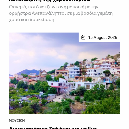
Φαγητό, ποτό και ζωντανή μουσική με την
ορχήστρα Ανεπανάληπτοι σε μια βραδιά γεμάτη
χορό και διασκέδαση
15 August 2026
ΜΟΥΣΙΚΉ
Αυγουστιάτικο ξεφάντωμα με live