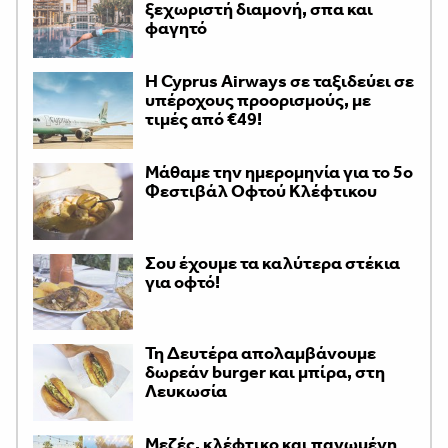
ξεχωριστή διαμονή, σπα και
φαγητό
H Cyprus Airways σε ταξιδεύει σε
υπέροχους προορισμούς, με
τιμές από €49!
Μάθαμε την ημερομηνία για το 5ο
Φεστιβάλ Οφτού Κλέφτικου
Σου έχουμε τα καλύτερα στέκια
για οφτό!
Τη Δευτέρα απολαμβάνουμε
δωρεάν burger και μπίρα, στη
Λευκωσία
Μεζές, κλέφτικο και παγωμένη