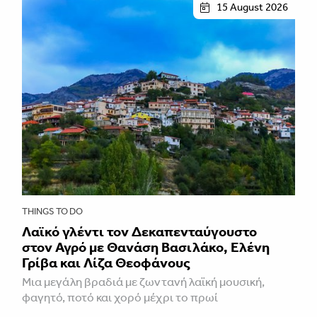
15 August 2026
THINGS TO DO
Λαϊκό γλέντι τον Δεκαπενταύγουστο
στον Αγρό με Θανάση Βασιλάκο, Ελένη
Γρίβα και Λίζα Θεοφάνους
Μια μεγάλη βραδιά με ζωντανή λαϊκή μουσική,
φαγητό, ποτό και χορό μέχρι το πρωί