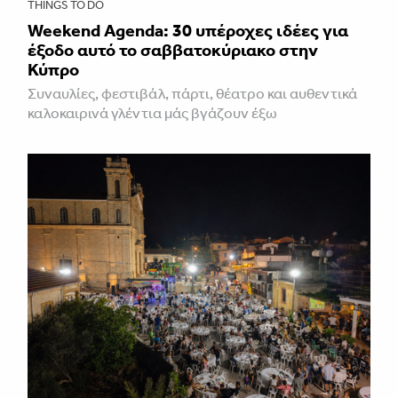
THINGS TO DO
Weekend Agenda: 30 υπέροχες ιδέες για
έξοδο αυτό το σαββατοκύριακο στην
Κύπρο
Συναυλίες, φεστιβάλ, πάρτι, θέατρο και αυθεντικά
καλοκαιρινά γλέντια μάς βγάζουν έξω