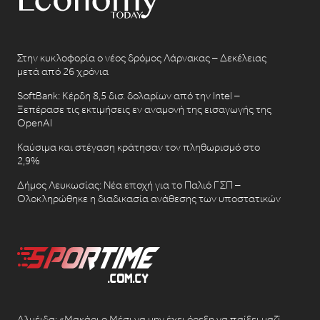
Στην κυκλοφορία ο νέος δρόμος Λάρνακας – Δεκέλειας
μετά από 26 χρόνια
SoftBank: Κέρδη 8,5 δισ. δολαρίων από την Intel –
Ξεπέρασε τις εκτιμήσεις εν αναμονή της εισαγωγής της
OpenAI
Καύσιμα και στέγαση κράτησαν τον πληθωρισμό στο
2,9%
Δήμος Λευκωσίας: Νέα εποχή για το Παλιό ΓΣΠ –
Ολοκληρώθηκε η διαδικασία ανάθεσης των υποστατικών
Αλμέιδα: «Μακάρι ο Μέσι να μην έχει όρεξη να παίξει μαζί