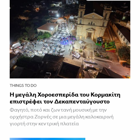
THINGS TO DO
Η μεγάλη Χοροεσπερίδα του Κορμακίτη
επιστρέφει τον Δεκαπενταύγουστο
Φαγητό, ποτό και ζωντανή μουσική με την
ορχήστρα Ζορνές σε μια μεγάλη καλοκαιρινή
γιορτή στην κεντρική πλατεία