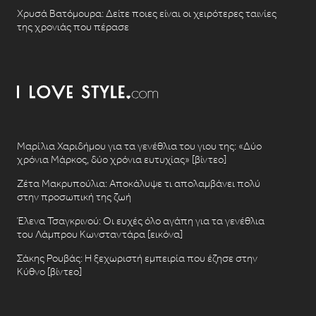
Χρυσά Βατόμουρα: Δείτε ποιες είναι οι χειρότερες ταινίες
της χρονιάς που πέρασε
Μαρίλια Χαριδήμου για τα γενέθλια του γιου της: «Δύο
χρόνια Μάρκος, δύο χρόνια ευτυχίας» [βίντεο]
Ζέτα Μακρυπούλια: Αποκάλυψε τι απολαμβάνει πολύ
στην προσωπική της ζωή
Έλενα Τσαγκρινού: Οι ευχές όλο αγάπη για τα γενέθλια
του Λάμπρου Κωνσταντάρα [εικόνα]
Σάκης Ρουβάς: Η ξεχωριστή εμπειρία που έζησε στην
Κύθνο [βίντεο]