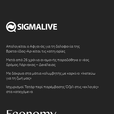
Απολογείται ο Αφγανός για τη δολοφονία της
Βρετανίδας-Αρνείται τις κατηγορίες
Μετά από 26 χρόνια αναμονής παραδόθηκε ο νέος
δρόμος Λάρνακας – Δεκέλειας
Με δάκρυα στα μάτια κολυμβητής με καρκίνο: «Ικετεύω
για τη ζωή μας»
Ισχυρισμοί Τατάρ περί παρέμβασης Όζελ στις «εκλογές»
στα κατεχόμενα