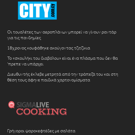
Οι τουαλέτες των αεροπλάνων μπορεί να γίνουν ραντάρ
για τις πανδημίες
18χρονος κουφάθηκε ακούγοντας τζιτζίκια
Το «σκουλήκι του διαβόλου» είναι ένα πλάσμα που δεν θα
‘πρεπε να υπάρχει
Διευθυντής έκλεβε μετρητά από την τράπεζά του και στη
θέση τους άφηνε παιδικά χαρτονομίσματα
Γρήγοροι ψαροκεφτέδες με σαλάτα