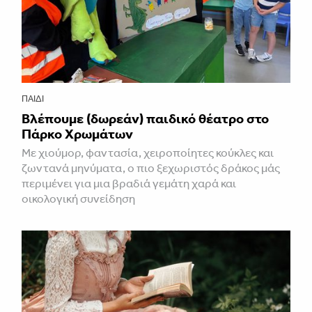
ΠΑΙΔΊ
Βλέπουμε (δωρεάν) παιδικό θέατρο στο
Πάρκο Χρωμάτων
Με χιούμορ, φαντασία, χειροποίητες κούκλες και
ζωντανά μηνύματα, ο πιο ξεχωριστός δράκος μάς
περιμένει για μια βραδιά γεμάτη χαρά και
οικολογική συνείδηση