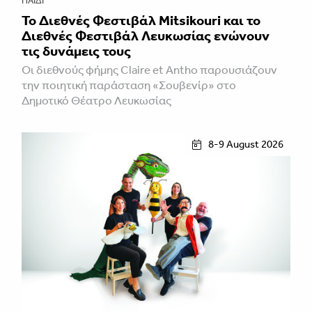
ΠΑΙΔΊ
Το Διεθνές Φεστιβάλ Mitsikouri και το
Διεθνές Φεστιβάλ Λευκωσίας ενώνουν
τις δυνάμεις τους
Οι διεθνούς φήμης Claire et Antho παρουσιάζουν
την ποιητική παράσταση «Σουβενίρ» στο
Δημοτικό Θέατρο Λευκωσίας
8-9 August 2026