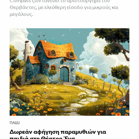
Compass ζωντανεύει το αριστούργημα του
Θερβάντες, με ελεύθερη είσοδο για μικρούς και
μεγάλους.
ΠΑΙΔΊ
Δωρεάν αφήγηση παραμυθιών για
παιδιά στο Θέατρο Ένα