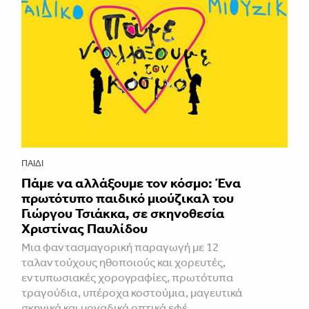
ΠΑΙΔΊ
Πάμε να αλλάξουμε τον κόσμο: Ένα
πρωτότυπο παιδικό μιούζικαλ του
Γιώργου Τσιάκκα, σε σκηνοθεσία
Χριστίνας Παυλίδου
Μια φαντασμαγορική παραγωγή με 12
ταλαντούχους ηθοποιούς και χορευτές,
εντυπωσιακές χορογραφίες, πρωτότυπα
τραγούδια, υπέροχα κοστούμια, μαγευτικά
σκηνικά και μοναδικά οπτικά εφέ