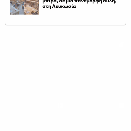
μπίρα, σε μια πανέμορφη αυλή,
στη Λευκωσία