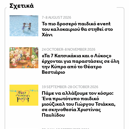
Σχετικά
7-8 AUGUST 2026
Το πιο δροσερό παιδικό event
του καλοκαιριού θα στηθεί στο
Χάνι
24 OCTOBER-8 NOVEMBER 2026
«Τα 7 Κατσικάκια και ο Λύκος»
έρχονται για παραστάσεις σε όλη
την Κύπρο από το Θέατρο
Βεστιάριο
19 SEPTEMBER-28 OCTOBER 2026
Πάμε να αλλάξουμε τον κόσμο:
Ένα πρωτότυπο παιδικό
μιούζικαλ του Γιώργου Τσιάκκα,
σε σκηνοθεσία Χριστίνας
Παυλίδου