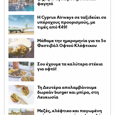
φαγητό
H Cyprus Airways σε ταξιδεύει σε
υπέροχους προορισμούς, με
τιμές από €49!
Μάθαμε την ημερομηνία για το 5ο
Φεστιβάλ Οφτού Κλέφτικου
Σου έχουμε τα καλύτερα στέκια
για οφτό!
Τη Δευτέρα απολαμβάνουμε
δωρεάν burger και μπίρα, στη
Λευκωσία
Μεζές, κλέφτικο και παγωμένη