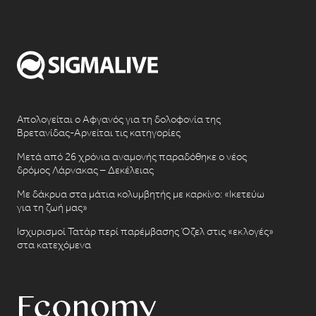
Απολογείται ο Αφγανός για τη δολοφονία της
Βρετανίδας-Αρνείται τις κατηγορίες
Μετά από 26 χρόνια αναμονής παραδόθηκε ο νέος
δρόμος Λάρνακας – Δεκέλειας
Με δάκρυα στα μάτια κολυμβητής με καρκίνο: «Ικετεύω
για τη ζωή μας»
Ισχυρισμοί Τατάρ περί παρέμβασης Όζελ στις «εκλογές»
στα κατεχόμενα