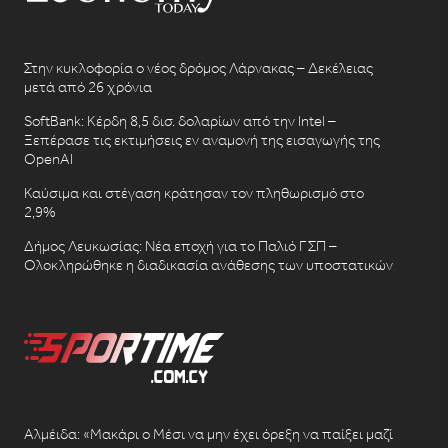
Στην κυκλοφορία ο νέος δρόμος Λάρνακας – Δεκέλειας
μετά από 26 χρόνια
SoftBank: Κέρδη 8,5 δισ. δολαρίων από την Intel –
Ξεπέρασε τις εκτιμήσεις εν αναμονή της εισαγωγής της
OpenAI
Καύσιμα και στέγαση κράτησαν τον πληθωρισμό στο
2,9%
Δήμος Λευκωσίας: Νέα εποχή για το Παλιό ΓΣΠ –
Ολοκληρώθηκε η διαδικασία ανάθεσης των υποστατικών
Αλμέιδα: «Μακάρι ο Μέσι να μην έχει όρεξη να παίξει μαζί