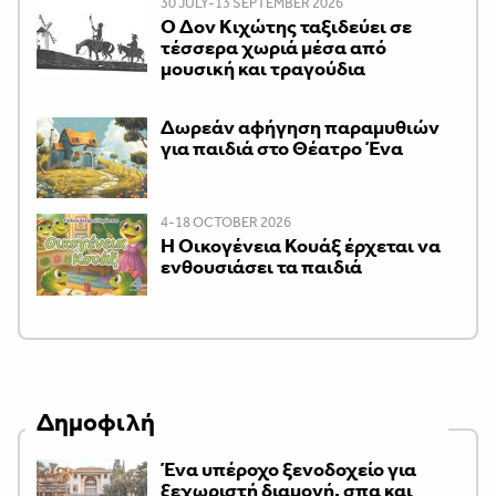
30 JULY-13 SEPTEMBER 2026
Ο Δον Κιχώτης ταξιδεύει σε
τέσσερα χωριά μέσα από
μουσική και τραγούδια
Δωρεάν αφήγηση παραμυθιών
για παιδιά στο Θέατρο Ένα
4-18 OCTOBER 2026
Η Οικογένεια Κουάξ έρχεται να
ενθουσιάσει τα παιδιά
Δημοφιλή
Ένα υπέροχο ξενοδοχείο για
ξεχωριστή διαμονή, σπα και