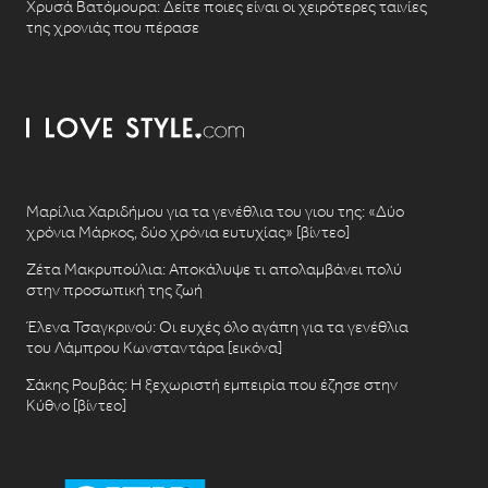
Χρυσά Βατόμουρα: Δείτε ποιες είναι οι χειρότερες ταινίες
της χρονιάς που πέρασε
Μαρίλια Χαριδήμου για τα γενέθλια του γιου της: «Δύο
χρόνια Μάρκος, δύο χρόνια ευτυχίας» [βίντεο]
Ζέτα Μακρυπούλια: Αποκάλυψε τι απολαμβάνει πολύ
στην προσωπική της ζωή
Έλενα Τσαγκρινού: Οι ευχές όλο αγάπη για τα γενέθλια
του Λάμπρου Κωνσταντάρα [εικόνα]
Σάκης Ρουβάς: Η ξεχωριστή εμπειρία που έζησε στην
Κύθνο [βίντεο]