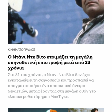
ΚΙΝΗΜΑΤΟΓΡΆΦΟΣ
Ο Ντάνι Ντε Βίτο ετοιμάζει τη μεγάλη
σκηνοθετική επιστροφή μετά από 23
χρόνια
Στα 81 του χρόνια, ο Ντάνι Ντε Βίτο δεν έχει
εγκαταλείψει τη σκηνοθεσία και προσπαθεί να
πραγματοποιήσει ένα προσωπικό όνειρο
δεκαετιών, μεταφέροντας στη μεγάλη οθόνη το
κλασικό μυθιστόρημα «ΜακΤιγκ».