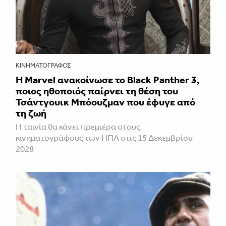
ΚΙΝΗΜΑΤΟΓΡΆΦΟΣ
Η Marvel ανακοίνωσε το Black Panther 3,
ποιος ηθοποιός παίρνει τη θέση του
Τσάντγουικ Μπόουζμαν που έφυγε από
τη ζωή
Η ταινία θα κάνει πρεμιέρα στους
κινηματογράφους των ΗΠΑ στις 15 Δεκεμβρίου
2028