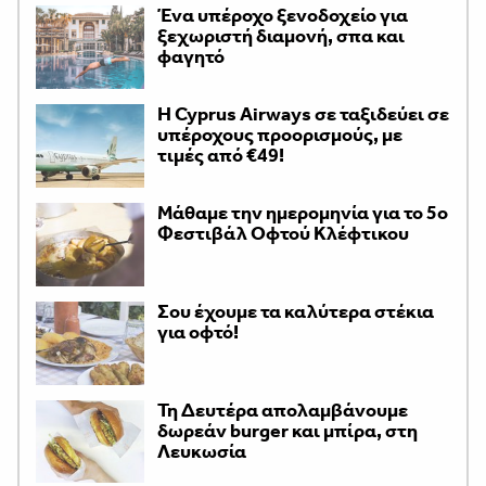
Ένα υπέροχο ξενοδοχείο για
ξεχωριστή διαμονή, σπα και
φαγητό
H Cyprus Airways σε ταξιδεύει σε
υπέροχους προορισμούς, με
τιμές από €49!
Μάθαμε την ημερομηνία για το 5ο
Φεστιβάλ Οφτού Κλέφτικου
Σου έχουμε τα καλύτερα στέκια
για οφτό!
Τη Δευτέρα απολαμβάνουμε
δωρεάν burger και μπίρα, στη
Λευκωσία