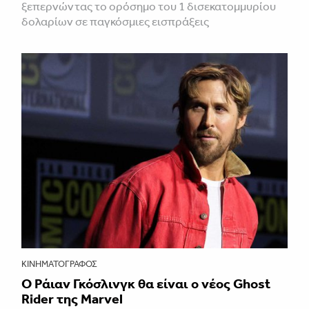
ξεπερνώντας το ορόσημο του 1 δισεκατομμυρίου
δολαρίων σε παγκόσμιες εισπράξεις
ΚΙΝΗΜΑΤΟΓΡΆΦΟΣ
Ο Ράιαν Γκόσλινγκ θα είναι ο νέος Ghost
Rider της Marvel