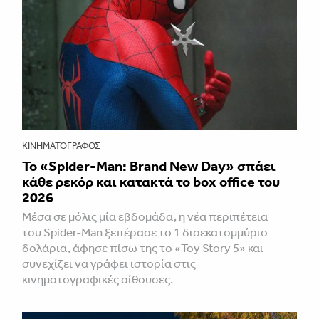
ΚΙΝΗΜΑΤΟΓΡΆΦΟΣ
Το «Spider-Man: Brand New Day» σπάει
κάθε ρεκόρ και κατακτά το box office του
2026
Μέσα σε μόλις μία εβδομάδα, η νέα περιπέτεια
του Spider-Man ξεπέρασε το 1 δισεκατομμύριο
δολάρια, άφησε πίσω της το «Toy Story 5» και
συνεχίζει να γράφει ιστορία στις
κινηματογραφικές αίθουσες.