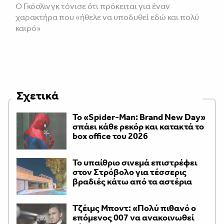
Ο Γκόσλινγκ τόνισε ότι πρόκειται για έναν
χαρακτήρα που «ήθελε να υποδυθεί εδώ και πολύ
καιρό»
Σχετικά
Το «Spider-Man: Brand New Day»
σπάει κάθε ρεκόρ και κατακτά το
box office του 2026
Το υπαίθριο σινεμά επιστρέφει
στον Στρόβολο για τέσσερις
βραδιές κάτω από τα αστέρια
Τζέιμς Μποντ: «Πολύ πιθανό ο
επόμενος 007 να ανακοινωθεί