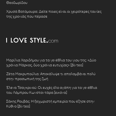
Θεοδωρίδου
Χρυσά Βατόμουρα: Δείτε ποιες είναι οι χειρότερες ταινίες
της χρονιάς που πέρασε
Μαρίλια Χαριδήμου για τα γενέθλια του γιου της: «Δύο
χρόνια Μάρκος, δύο χρόνια ευτυχίας» [βίντεο]
Ζέτα Μακρυπούλια: Αποκάλυψε τι απολαμβάνει πολύ
στην προσωπική της ζωή
Έλενα Τσαγκρινού: Οι ευχές όλο αγάπη για τα γενέθλια
του Λάμπρου Κωνσταντάρα [εικόνα]
Σάκης Ρουβάς: Η ξεχωριστή εμπειρία που έζησε στην
Κύθνο [βίντεο]