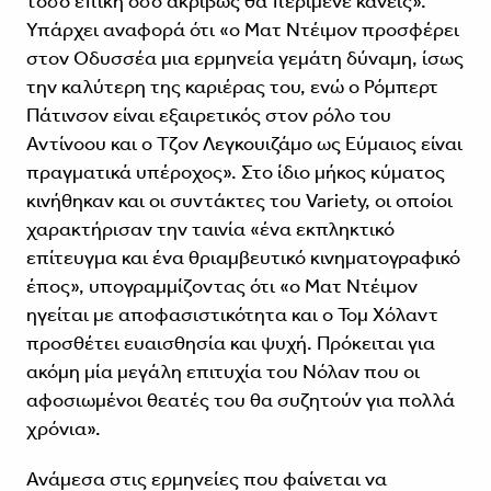
τόσο επική όσο ακριβώς θα περίμενε κανείς».
Υπάρχει αναφορά ότι «ο Ματ Ντέιμον προσφέρει
στον Οδυσσέα μια ερμηνεία γεμάτη δύναμη, ίσως
την καλύτερη της καριέρας του, ενώ ο Ρόμπερτ
Πάτινσον είναι εξαιρετικός στον ρόλο του
Αντίνοου και ο Τζον Λεγκουιζάμο ως Εύμαιος είναι
πραγματικά υπέροχος». Στο ίδιο μήκος κύματος
κινήθηκαν και οι συντάκτες του Variety, οι οποίοι
χαρακτήρισαν την ταινία «ένα εκπληκτικό
επίτευγμα και ένα θριαμβευτικό κινηματογραφικό
έπος», υπογραμμίζοντας ότι «ο Ματ Ντέιμον
ηγείται με αποφασιστικότητα και ο Τομ Χόλαντ
προσθέτει ευαισθησία και ψυχή. Πρόκειται για
ακόμη μία μεγάλη επιτυχία του Νόλαν που οι
αφοσιωμένοι θεατές του θα συζητούν για πολλά
χρόνια».
Ανάμεσα στις ερμηνείες που φαίνεται να