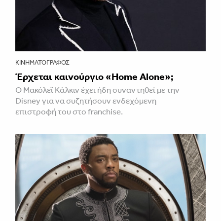
ΚΙΝΗΜΑΤΟΓΡΆΦΟΣ
Έρχεται καινούργιο «Home Alone»;
Ο Μακόλεϊ Κάλκιν έχει ήδη συναντηθεί με την
Disney για να συζητήσουν ενδεχόμενη
επιστροφή του στο franchise.