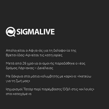
Απολογείται ο Αφγανός για τη δολοφονία της
Βρετανίδας-Αρνείται τις κατηγορίες
Μετά από 26 χρόνια αναμονής παραδόθηκε ο νέος
δρόμος Λάρνακας – Δεκέλειας
Με δάκρυα στα μάτια κολυμβητής με καρκίνο: «Ικετεύω
για τη ζωή μας»
Ισχυρισμοί Τατάρ περί παρέμβασης Όζελ στις «εκλογές»
στα κατεχόμενα