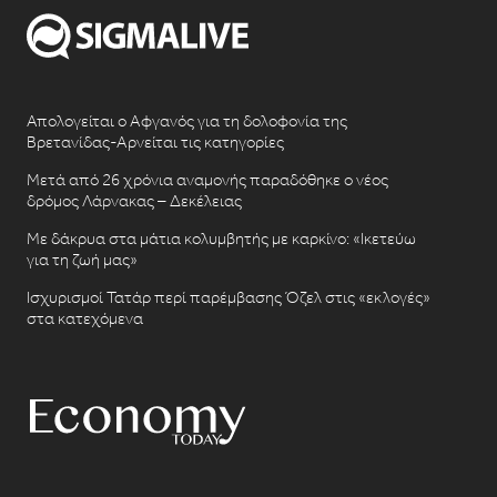
Απολογείται ο Αφγανός για τη δολοφονία της
Βρετανίδας-Αρνείται τις κατηγορίες
Μετά από 26 χρόνια αναμονής παραδόθηκε ο νέος
δρόμος Λάρνακας – Δεκέλειας
Με δάκρυα στα μάτια κολυμβητής με καρκίνο: «Ικετεύω
για τη ζωή μας»
Ισχυρισμοί Τατάρ περί παρέμβασης Όζελ στις «εκλογές»
στα κατεχόμενα