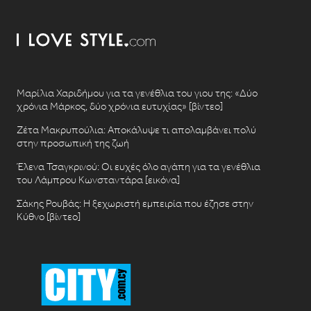
Μαρίλια Χαριδήμου για τα γενέθλια του γιου της: «Δύο
χρόνια Μάρκος, δύο χρόνια ευτυχίας» [βίντεο]
Ζέτα Μακρυπούλια: Αποκάλυψε τι απολαμβάνει πολύ
στην προσωπική της ζωή
Έλενα Τσαγκρινού: Οι ευχές όλο αγάπη για τα γενέθλια
του Λάμπρου Κωνσταντάρα [εικόνα]
Σάκης Ρουβάς: Η ξεχωριστή εμπειρία που έζησε στην
Κύθνο [βίντεο]