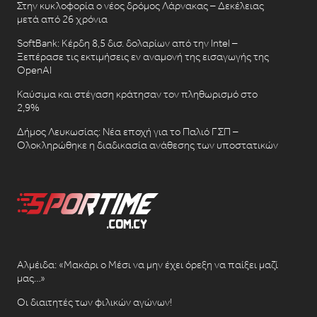
Στην κυκλοφορία ο νέος δρόμος Λάρνακας – Δεκέλειας
μετά από 26 χρόνια
SoftBank: Κέρδη 8,5 δισ. δολαρίων από την Intel –
Ξεπέρασε τις εκτιμήσεις εν αναμονή της εισαγωγής της
OpenAI
Καύσιμα και στέγαση κράτησαν τον πληθωρισμό στο
2,9%
Δήμος Λευκωσίας: Νέα εποχή για το Παλιό ΓΣΠ –
Ολοκληρώθηκε η διαδικασία ανάθεσης των υποστατικών
Αλμέιδα: «Μακάρι ο Μέσι να μην έχει όρεξη να παίξει μαζί
μας…»
Οι διαιτητές των φιλικών αγώνων!