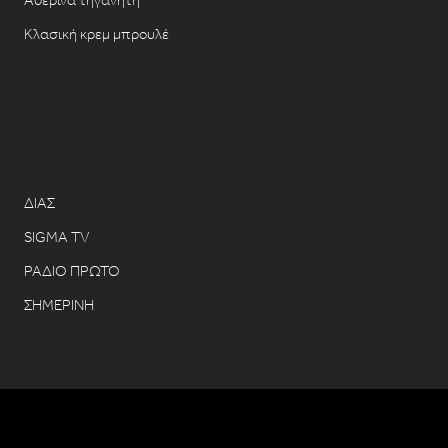
Αθερίνα τηγανητή
Κλασική κρεμ μπρουλέ
ΔΙΑΣ
SIGMA TV
ΡΑΔΙΟ ΠΡΩΤΟ
ΣΗΜΕΡΙΝΗ