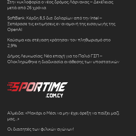
Στην κυκλοφορία ο νέος δρόμος Λάρνακας – Δεκέλειας
μετά από 26 χρόνια
SoftBank: Κέρδη 8,5 δισ. δολαρίων από την Intel –
Ξεπέρασε τις εκτιμήσεις εν αναμονή της εισαγωγής της
OpenAI
Καύσιμα και στέγαση κράτησαν τον πληθωρισμό στο
2,9%
Δήμος Λευκωσίας: Νέα εποχή για το Παλιό ΓΣΠ –
Ολοκληρώθηκε η διαδικασία ανάθεσης των υποστατικών
Αλμέιδα: «Μακάρι ο Μέσι να μην έχει όρεξη να παίξει μαζί
μας…»
Οι διαιτητές των φιλικών αγώνων!