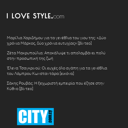
Μαρίλια Χαριδήμου για τα γενέθλια του γιου της: «Δύο
χρόνια Μάρκος, δύο χρόνια ευτυχίας» [βίντεο]
Ζέτα Μακρυπούλια: Αποκάλυψε τι απολαμβάνει πολύ
στην προσωπική της ζωή
Έλενα Τσαγκρινού: Οι ευχές όλο αγάπη για τα γενέθλια
του Λάμπρου Κωνσταντάρα [εικόνα]
Σάκης Ρουβάς: Η ξεχωριστή εμπειρία που έζησε στην
Κύθνο [βίντεο]