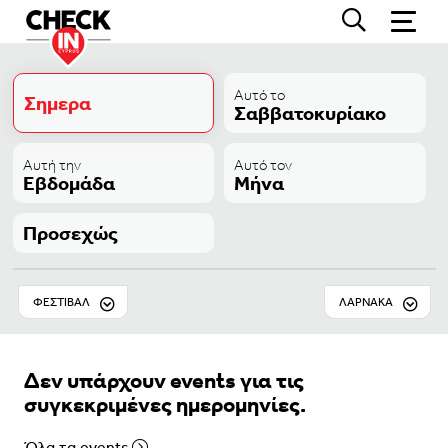
Αυτό το
Σημερα
Σαββατοκυρίακο
Αυτή την
Αυτό τον
Εβδομάδα
Μήνα
Προσεχώς
ΦΕΣΤΙΒΑΛ
ΛΆΡΝΑΚΑ
Δεν υπάρχουν events για τις
συγκεκριμένες ημερομηνίες.
Όλα τα events