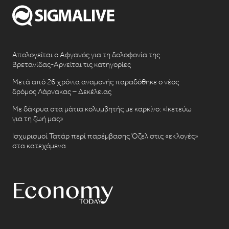
Απολογείται ο Αφγανός για τη δολοφονία της
Βρετανίδας-Αρνείται τις κατηγορίες
Μετά από 26 χρόνια αναμονής παραδόθηκε ο νέος
δρόμος Λάρνακας – Δεκέλειας
Με δάκρυα στα μάτια κολυμβητής με καρκίνο: «Ικετεύω
για τη ζωή μας»
Ισχυρισμοί Τατάρ περί παρέμβασης Όζελ στις «εκλογές»
στα κατεχόμενα