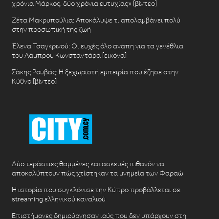
χρόνια Μάρκος, δύο χρόνια ευτυχίας» [βίντεο]
Ζέτα Μακρυπούλια: Αποκάλυψε τι απολαμβάνει πολύ
στην προσωπική της ζωή
Έλενα Τσαγκρινού: Οι ευχές όλο αγάπη για τα γενέθλια
του Λάμπρου Κωνσταντάρα [εικόνα]
Σάκης Ρουβάς: Η ξεχωριστή εμπειρία που έζησε στην
Κύθνο [βίντεο]
Δύο τεράστιες θαμμένες κατασκευές πιθανόν να
αποκαλύπτουν πώς χτίστηκαν τα μνημεία των Φαραώ
Η ιστορία που συγκλόνισε την Κύπρο προβάλλεται σε
streaming ελληνικού καναλιού
Επιστήμονες δημιούργησαν ιούς που δεν υπάρχουν στη