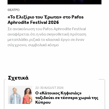
ΘΈΑΤΡΟ
«Το Ελιξίριο του Έρωτα» στο Pafos
Aphrodite Festival 2026
Σε ανακοίνωση του Pafos Aphrodite Festival
αναφέρεται ότι η νέα σκηνοθετική πρόταση
μεταπλάθει ριζικά το κλασικό έργο σε έναν
σύγχρονο, συμβολικό κόσμο
Σχετικά
22-30 AUGUST 2026
Ο «Κάτοικος Κηφισιάς»
ταξιδεύει σε τέσσερα χωριά της
Κύπρου