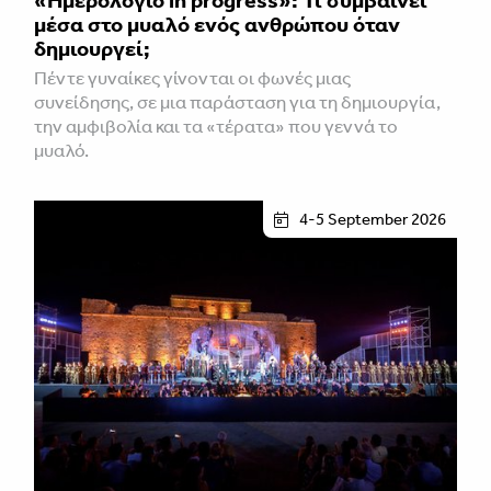
«Ημερολόγιο in progress»: Τι συμβαίνει
μέσα στο μυαλό ενός ανθρώπου όταν
δημιουργεί;
Πέντε γυναίκες γίνονται οι φωνές μιας
συνείδησης, σε μια παράσταση για τη δημιουργία,
την αμφιβολία και τα «τέρατα» που γεννά το
μυαλό.
4-5 September 2026