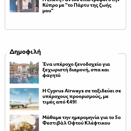
Κύπρο με "το Πάρτυ της ζωής
μου"
Δημοφιλή
Ένα υπέροχο ξενοδοχείο για
ξεχωριστή διαμονή, σπα και
φαγητό
H Cyprus Airways σε ταξιδεύει σε
υπέροχους προορισμούς, με
τιμές από €49!
Μάθαμε την ημερομηνία για το 5ο
Φεστιβάλ Οφτού Κλέφτικου