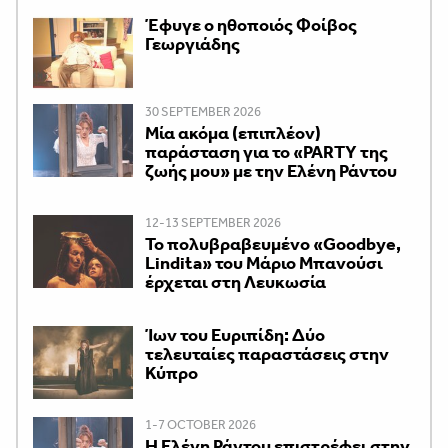
Έφυγε ο ηθοποιός Φοίβος
Γεωργιάδης
30 SEPTEMBER 2026
Μία ακόμα (επιπλέον)
παράσταση για το «PARTY της
ζωής μου» με την Ελένη Ράντου
12-13 SEPTEMBER 2026
Το πολυβραβευμένο «Goodbye,
Lindita» του Μάριο Μπανούσι
έρχεται στη Λευκωσία
Ίων του Ευριπίδη: Δύο
τελευταίες παραστάσεις στην
Κύπρο
1-7 OCTOBER 2026
H Ελένη Ράντου επιστρέφει στην