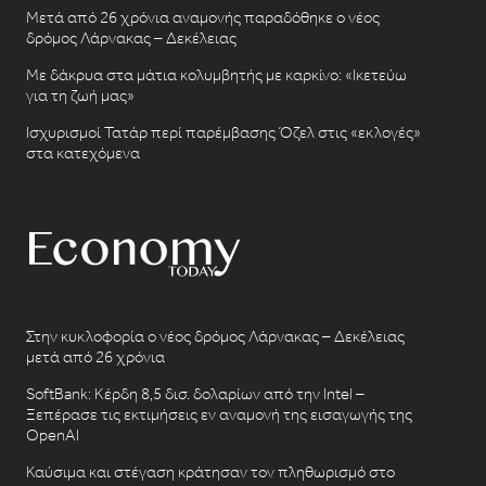
Μετά από 26 χρόνια αναμονής παραδόθηκε ο νέος
δρόμος Λάρνακας – Δεκέλειας
Με δάκρυα στα μάτια κολυμβητής με καρκίνο: «Ικετεύω
για τη ζωή μας»
Ισχυρισμοί Τατάρ περί παρέμβασης Όζελ στις «εκλογές»
στα κατεχόμενα
Στην κυκλοφορία ο νέος δρόμος Λάρνακας – Δεκέλειας
μετά από 26 χρόνια
SoftBank: Κέρδη 8,5 δισ. δολαρίων από την Intel –
Ξεπέρασε τις εκτιμήσεις εν αναμονή της εισαγωγής της
OpenAI
Καύσιμα και στέγαση κράτησαν τον πληθωρισμό στο