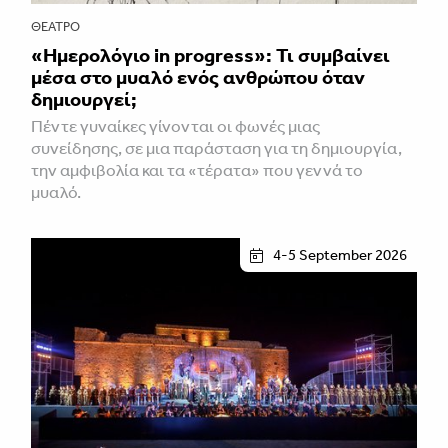
ΘΈΑΤΡΟ
«Ημερολόγιο in progress»: Τι συμβαίνει
μέσα στο μυαλό ενός ανθρώπου όταν
δημιουργεί;
Πέντε γυναίκες γίνονται οι φωνές μιας
συνείδησης, σε μια παράσταση για τη δημιουργία,
την αμφιβολία και τα «τέρατα» που γεννά το
μυαλό.
4-5 September 2026