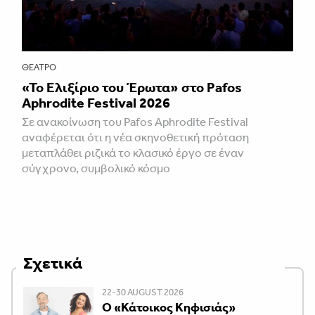
ΘΈΑΤΡΟ
«Το Ελιξίριο του Έρωτα» στο Pafos
Aphrodite Festival 2026
Σε ανακοίνωση του Pafos Aphrodite Festival
αναφέρεται ότι η νέα σκηνοθετική πρόταση
μεταπλάθει ριζικά το κλασικό έργο σε έναν
σύγχρονο, συμβολικό κόσμο
Σχετικά
22-30 AUGUST 2026
Ο «Κάτοικος Κηφισιάς»