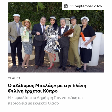
11 September 2026
ΘΈΑΤΡΟ
Ο «Δίδυμος Μπελάς» με την Ελένη
Φιλίνη έρχεται Κύπρο
Η κωμωδία του Δημήτρη Γιαννουκάκη σε
περιοδεία με εκλεκτό θίασο