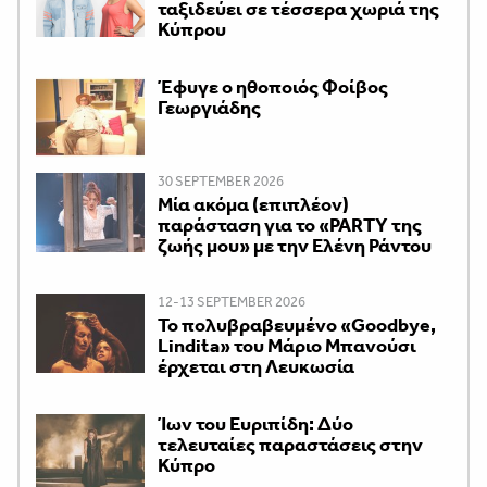
ταξιδεύει σε τέσσερα χωριά της
Κύπρου
Έφυγε ο ηθοποιός Φοίβος
Γεωργιάδης
30 SEPTEMBER 2026
Μία ακόμα (επιπλέον)
παράσταση για το «PARTY της
ζωής μου» με την Ελένη Ράντου
12-13 SEPTEMBER 2026
Το πολυβραβευμένο «Goodbye,
Lindita» του Μάριο Μπανούσι
έρχεται στη Λευκωσία
Ίων του Ευριπίδη: Δύο
τελευταίες παραστάσεις στην
Κύπρο