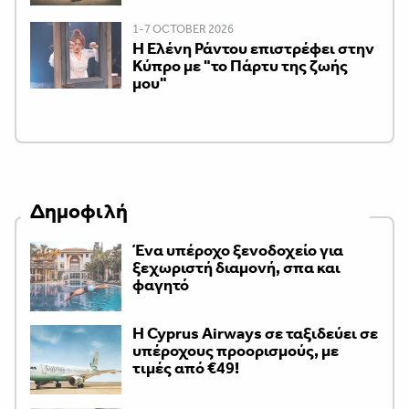
1-7 OCTOBER 2026
H Ελένη Ράντου επιστρέφει στην
Κύπρο με "το Πάρτυ της ζωής
μου"
Δημοφιλή
Ένα υπέροχο ξενοδοχείο για
ξεχωριστή διαμονή, σπα και
φαγητό
H Cyprus Airways σε ταξιδεύει σε
υπέροχους προορισμούς, με
τιμές από €49!