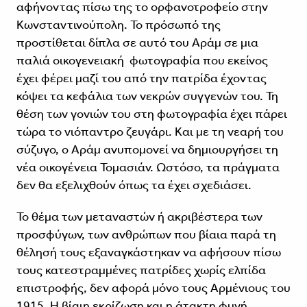
αφήνοντας πίσω της το ορφανοτροφείο στην
Κωνσταντινούπολη. Το πρόσωπό της
προστίθεται δίπλα σε αυτό του Αράμ σε μια
παλιά οικογενειακή φωτογραφία που εκείνος
έχει φέρει μαζί του από την πατρίδα έχοντας
κόψει τα κεφάλια των νεκρών συγγενών του. Τη
θέση των γονιών του στη φωτογραφία έχει πάρει
τώρα το νιόπαντρο ζευγάρι. Και με τη νεαρή του
σύζυγο, ο Αράμ ανυπομονεί να δημιουργήσει τη
νέα οικογένεια Τομασιάν. Ωστόσο, τα πράγματα
δεν θα εξελιχθούν όπως τα έχει σχεδιάσει.
Το θέμα των μεταναστών ή ακριβέστερα των
προσφύγων, των ανθρώπων που βίαια παρά τη
θέλησή τους εξαναγκάστηκαν να αφήσουν πίσω
τους κατεστραμμένες πατρίδες χωρίς ελπίδα
επιστροφής, δεν αφορά μόνο τους Αρμένιους του
1915. Η βίαιη εκρίζωση και η άτακτη φυγή