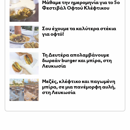
Μάθαμε την ημερομηνία για το 5ο
Φεστιβάλ Οφτού Κλέφτικου
Σου έχουμε τα καλύτερα στέκια
για οφτό!
Τη Δευτέρα απολαμβάνουμε
δωρεάν burger και μπίρα, στη
Λευκωσία
Μεζές, κλέφτικο και παγωμένη
μπίρα, σε μια πανέμορφη αυλή,
στη Λευκωσία