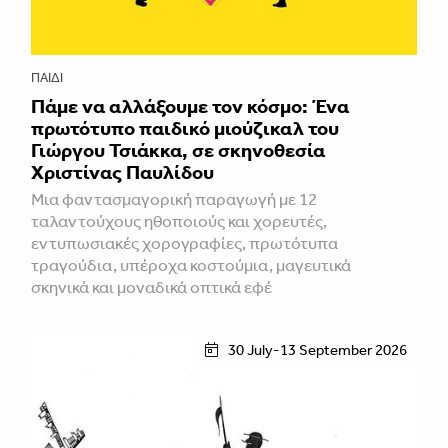
ΠΑΙΔΊ
Πάμε να αλλάξουμε τον κόσμο: Ένα
πρωτότυπο παιδικό μιούζικαλ του
Γιώργου Τσιάκκα, σε σκηνοθεσία
Χριστίνας Παυλίδου
Μια φαντασμαγορική παραγωγή με 12
ταλαντούχους ηθοποιούς και χορευτές,
εντυπωσιακές χορογραφίες, πρωτότυπα
τραγούδια, υπέροχα κοστούμια, μαγευτικά
σκηνικά και μοναδικά οπτικά εφέ
30 July-13 September 2026