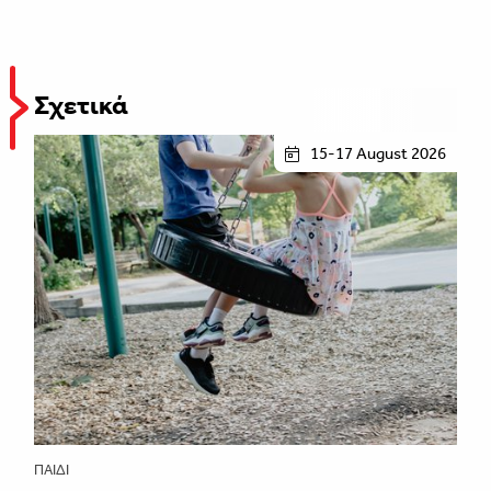
Σχετικά
15-17 August 2026
ΠΑΙΔΊ