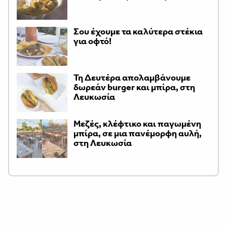
Σου έχουμε τα καλύτερα στέκια
για οφτό!
Τη Δευτέρα απολαμβάνουμε
δωρεάν burger και μπίρα, στη
Λευκωσία
Μεζές, κλέφτικο και παγωμένη
μπίρα, σε μια πανέμορφη αυλή,
στη Λευκωσία