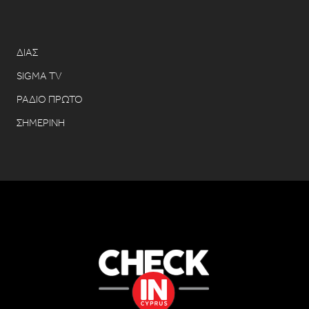
ΔΙΑΣ
SIGMA TV
ΡΑΔΙΟ ΠΡΩΤΟ
ΣΗΜΕΡΙΝΗ