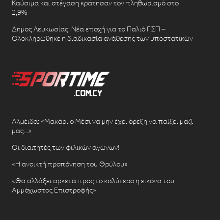
Καύσιμα και στέγαση κράτησαν τον πληθωρισμό στο
2,9%
Δήμος Λευκωσίας: Νέα εποχή για το Παλιό ΓΣΠ –
Ολοκληρώθηκε η διαδικασία ανάθεσης των υποστατικών
Αλμέιδα: «Μακάρι ο Μέσι να μην έχει όρεξη να παίξει μαζί
μας…»
Οι διαιτητές των φιλικών αγώνων!
«Η ανοικτή προπόνηση του Θρύλου»
«Θα αλλάξει αρκετά προς το καλύτερο η εικόνα του
Αμμόχωστος Επιστροφής»