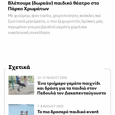
Βλέπουμε (δωρεάν) παιδικό θέατρο στο
Πάρκο Χρωμάτων
Με χιούμορ, φαντασία, χειροποίητες κούκλες και
ζωντανά μηνύματα, ο πιο ξεχωριστός δράκος μάς
περιμένει για μια βραδιά γεμάτη χαρά και
οικολογική συνείδηση
Σχετικά
15-17 AUGUST 2026
Ένα τριήμερο γεμάτο παιχνίδι
και δράση για τα παιδιά στον
Πεδουλά τον Δεκαπενταύγουστο
7-8 AUGUST 2026
Το πιο δροσερό παιδικό event