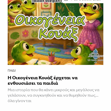
ΠΑΙΔΊ
Η Οικογένεια Κουάξ έρχεται να
ενθουσιάσει τα παιδιά
Μια ιστορία που θα κάνει μικρούς και μεγάλους να
γελάσουν, να συγκινηθούν και να θυμηθούν πως...
όλα γίνονται