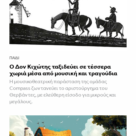
ΠΑΙΔΊ
Ο Δον Κιχώτης ταξιδεύει σε τέσσερα
χωριά μέσα από μουσική και τραγούδια
Η μουσικοθεατρική παράσταση της ομάδας
Compass ζωντανεύει το αριστούργημα του
Θερβάντες, με ελεύθερη είσοδο για μικρούς και
μεγάλους.