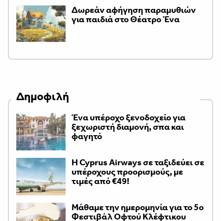
Δωρεάν αφήγηση παραμυθιών
για παιδιά στο Θέατρο Ένα
Δημοφιλή
Ένα υπέροχο ξενοδοχείο για
ξεχωριστή διαμονή, σπα και
φαγητό
H Cyprus Airways σε ταξιδεύει σε
υπέροχους προορισμούς, με
τιμές από €49!
Μάθαμε την ημερομηνία για το 5ο
Φεστιβάλ Οφτού Κλέφτικου