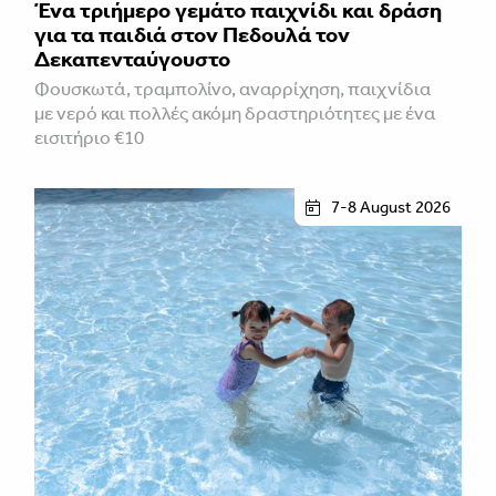
Ένα τριήμερο γεμάτο παιχνίδι και δράση
για τα παιδιά στον Πεδουλά τον
Δεκαπενταύγουστο
Φουσκωτά, τραμπολίνο, αναρρίχηση, παιχνίδια
με νερό και πολλές ακόμη δραστηριότητες με ένα
εισιτήριο €10
7-8 August 2026