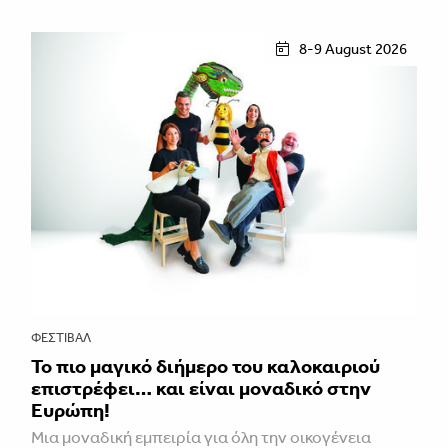
8-9 August 2026
ΦΕΣΤΙΒΑΛ
Το πιο μαγικό διήμερο του καλοκαιριού
επιστρέφει… και είναι μοναδικό στην
Ευρώπη!
Μια μοναδική εμπειρία για όλη την οικογένεια