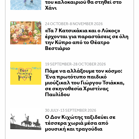
του καλοκαιριού θα στηθεί στο
Χάνι
24 OCTOBER-8 NOVEMBER 2026
«Τα 7 Κατσικάκια και ο Λύκος»
έρχονται για παραστάσεις σε όλη
την Κύπρο από το Θέατρο
Βεστιάριο
19 SEPTEMBER-28 OCTOBER 2026
Πάμε να αλλάξουμε τον κόσμο:
Ένα πρωτότυπο παιδικό
μιούζικαλ του Γιώργου Τσιάκκα,
σε σκηνοθεσία Χριστίνας
Παυλίδου
30 JULY-13 SEPTEMBER 2026
Ο Δον Κιχώτης ταξιδεύει σε
τέσσερα χωριά μέσα από
μουσική και τραγούδια