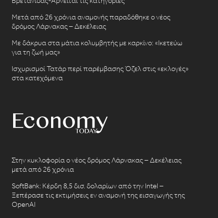
Βρετανίδας-Αρνείται τις κατηγορίες
Μετά από 26 χρόνια αναμονής παραδόθηκε ο νέος
δρόμος Λάρνακας – Δεκέλειας
Με δάκρυα στα μάτια κολυμβητής με καρκίνο: «Ικετεύω
για τη ζωή μας»
Ισχυρισμοί Τατάρ περί παρέμβασης Όζελ στις «εκλογές»
στα κατεχόμενα
Στην κυκλοφορία ο νέος δρόμος Λάρνακας – Δεκέλειας
μετά από 26 χρόνια
SoftBank: Κέρδη 8,5 δισ. δολαρίων από την Intel –
Ξεπέρασε τις εκτιμήσεις εν αναμονή της εισαγωγής της
OpenAI