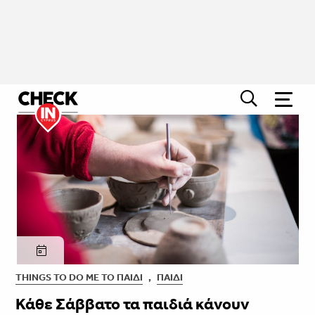
THINGS TO DO ΜΕ ΤΟ ΠΑΙΔΊ
,
ΠΑΙΔΊ
Κάθε Σάββατο τα παιδιά κάνουν