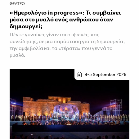
ΘΈΑΤΡΟ
«Ημερολόγιο in progress»: Τι συμβαίνει
μέσα στο μυαλό ενός ανθρώπου όταν
δημιουργεί;
Πέντε γυναίκες γίνονται οι φωνές μιας
συνείδησης, σε μια παράσταση για τη δημιουργία,
την αμφιβολία και τα «τέρατα» που γεννά το
μυαλό.
4-5 September 2026