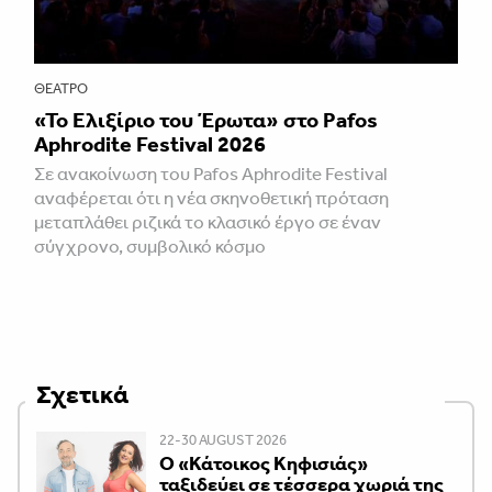
ΘΈΑΤΡΟ
«Το Ελιξίριο του Έρωτα» στο Pafos
Aphrodite Festival 2026
Σε ανακοίνωση του Pafos Aphrodite Festival
αναφέρεται ότι η νέα σκηνοθετική πρόταση
μεταπλάθει ριζικά το κλασικό έργο σε έναν
σύγχρονο, συμβολικό κόσμο
Σχετικά
22-30 AUGUST 2026
Ο «Κάτοικος Κηφισιάς»
ταξιδεύει σε τέσσερα χωριά της