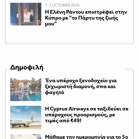
1-7 OCTOBER 2026
H Ελένη Ράντου επιστρέφει στην
Κύπρο με "το Πάρτυ της ζωής
μου"
Δημοφιλή
Ένα υπέροχο ξενοδοχείο για
ξεχωριστή διαμονή, σπα και
φαγητό
H Cyprus Airways σε ταξιδεύει σε
υπέροχους προορισμούς, με
τιμές από €49!
Μάθαμε την ημερομηνία για το 5ο