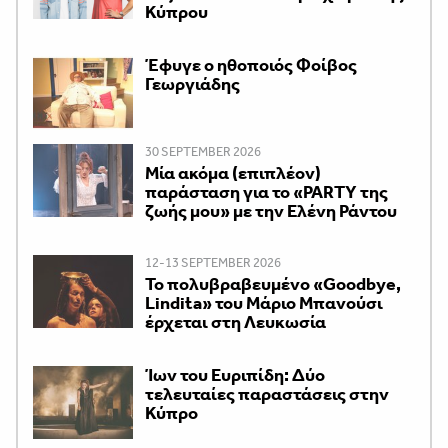
Κύπρου
Έφυγε ο ηθοποιός Φοίβος
Γεωργιάδης
30 SEPTEMBER 2026
Μία ακόμα (επιπλέον)
παράσταση για το «PARTY της
ζωής μου» με την Ελένη Ράντου
12-13 SEPTEMBER 2026
Το πολυβραβευμένο «Goodbye,
Lindita» του Μάριο Μπανούσι
έρχεται στη Λευκωσία
Ίων του Ευριπίδη: Δύο
τελευταίες παραστάσεις στην
Κύπρο