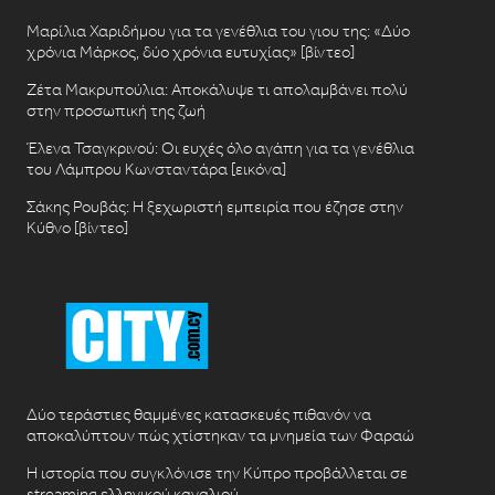
Μαρίλια Χαριδήμου για τα γενέθλια του γιου της: «Δύο
χρόνια Μάρκος, δύο χρόνια ευτυχίας» [βίντεο]
Ζέτα Μακρυπούλια: Αποκάλυψε τι απολαμβάνει πολύ
στην προσωπική της ζωή
Έλενα Τσαγκρινού: Οι ευχές όλο αγάπη για τα γενέθλια
του Λάμπρου Κωνσταντάρα [εικόνα]
Σάκης Ρουβάς: Η ξεχωριστή εμπειρία που έζησε στην
Κύθνο [βίντεο]
Δύο τεράστιες θαμμένες κατασκευές πιθανόν να
αποκαλύπτουν πώς χτίστηκαν τα μνημεία των Φαραώ
Η ιστορία που συγκλόνισε την Κύπρο προβάλλεται σε
streaming ελληνικού καναλιού