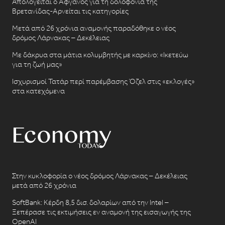
Απολογείται ο Αφγανός για τη δολοφονία της
Βρετανίδας-Αρνείται τις κατηγορίες
Μετά από 26 χρόνια αναμονής παραδόθηκε ο νέος
δρόμος Λάρνακας – Δεκέλειας
Με δάκρυα στα μάτια κολυμβητής με καρκίνο: «Ικετεύω
για τη ζωή μας»
Ισχυρισμοί Τατάρ περί παρέμβασης Όζελ στις «εκλογές»
στα κατεχόμενα
Στην κυκλοφορία ο νέος δρόμος Λάρνακας – Δεκέλειας
μετά από 26 χρόνια
SoftBank: Κέρδη 8,5 δισ. δολαρίων από την Intel –
Ξεπέρασε τις εκτιμήσεις εν αναμονή της εισαγωγής της
OpenAI