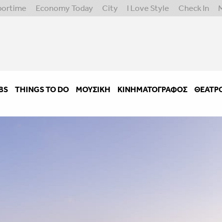
portime
Economy Today
City
I Love Style
Check In
BS
THINGS TO DO
ΜΟΥΣΙΚΉ
ΚΙΝΗΜΑΤΟΓΡΆΦΟΣ
ΘΈΑΤΡ