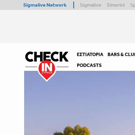
Sigmalive Network
Sigmalive
Simerini
S
ΕΣΤΙΑΤΌΡΙΑ
BARS & CLU
PODCASTS