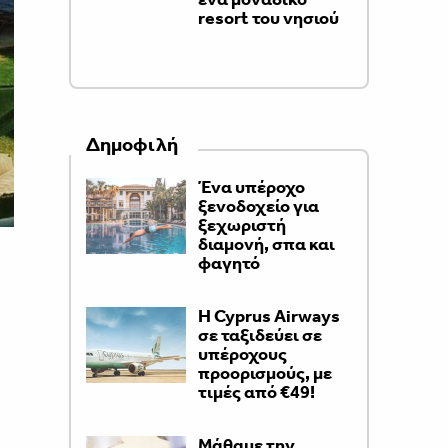
resort του νησιού
Δημοφιλή
Ένα υπέροχο
ξενοδοχείο για
ξεχωριστή
διαμονή, σπα και
φαγητό
H Cyprus Airways
σε ταξιδεύει σε
υπέροχους
προορισμούς, με
τιμές από €49!
Μάθαμε την