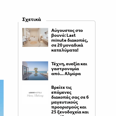
Σχετικά
Aύγουστος στο
βουνό: Last
minute διακοπές,
σε 20 μοναδικά
καταλύματα!
Τέχνη, ευεξία και
γαστρονομία
από... Αλμύρα
Βρείτε τις
επόμενες
διακοπές σας σε 6
μαγευτικούς
προορισμούς και
25 ξενοδοχεία και