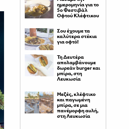
ημερομηνία για το
5ο Φεστιβάλ
Οφτού Κλέφτικου
Σου έχουμε τα
καλύτερα στέκια
για οφτό!
Τη Δευτέρα
απολαμβάνουμε
δωρεάν burger και
μπίρα, στη
Λευκωσία
Μεζές, κλέφτικο
και παγωμένη
μπίρα, σε μια
πανέμορφη αυλή,
στη Λευκωσία