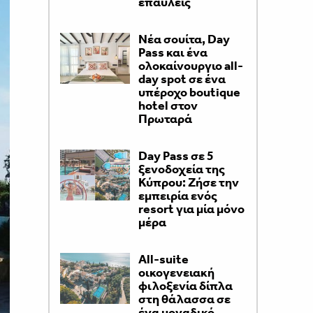
επαύλεις
Νέα σουίτα, Day
Pass και ένα
ολοκαίνουργιο all-
day spot σε ένα
υπέροχο boutique
hotel στον
Πρωταρά
Day Pass σε 5
ξενοδοχεία της
Κύπρου: Ζήσε την
εμπειρία ενός
resort για μία μόνο
μέρα
All-suite
οικογενειακή
φιλοξενία δίπλα
στη θάλασσα σε
ένα μοναδικό