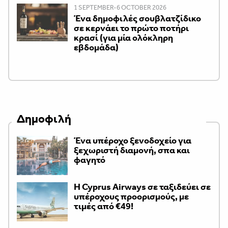
1 SEPTEMBER-6 OCTOBER 2026
Ένα δημοφιλές σουβλατζίδικο
σε κερνάει το πρώτο ποτήρι
κρασί (για μία ολόκληρη
εβδομάδα)
Δημοφιλή
Ένα υπέροχο ξενοδοχείο για
ξεχωριστή διαμονή, σπα και
φαγητό
H Cyprus Airways σε ταξιδεύει σε
υπέροχους προορισμούς, με
τιμές από €49!