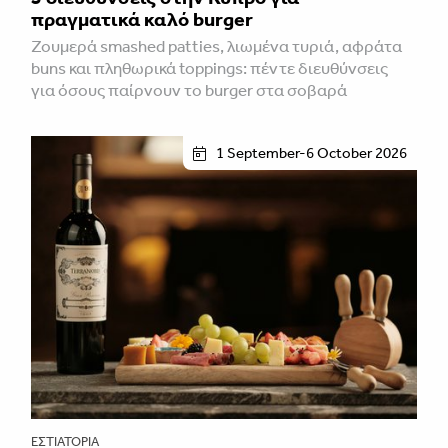
πραγματικά καλό burger
Ζουμερά smashed patties, λιωμένα τυριά, αφράτα
buns και πληθωρικά toppings: πέντε διευθύνσεις
για όσους παίρνουν το burger στα σοβαρά
1 September-6 October 2026
ΕΣΤΙΑΤΌΡΙΑ