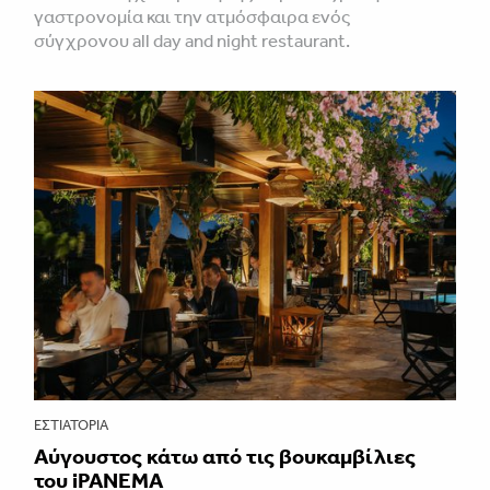
γαστρονομία και την ατμόσφαιρα ενός
σύγχρονου all day and night restaurant.
ΕΣΤΙΑΤΌΡΙΑ
Αύγουστος κάτω από τις βουκαμβίλιες
του iPANEMA