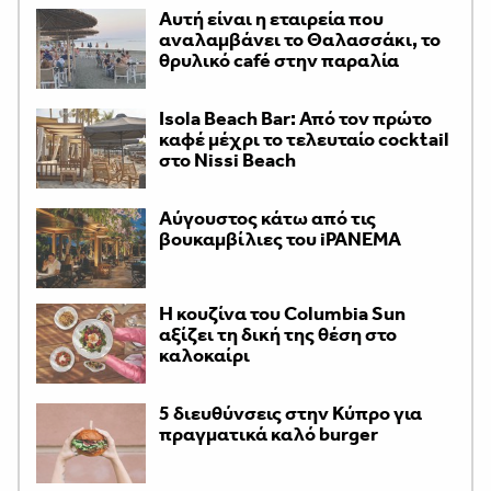
Αυτή είναι η εταιρεία που
αναλαμβάνει το Θαλασσάκι, το
θρυλικό café στην παραλία
Isola Beach Bar: Από τον πρώτο
καφέ μέχρι το τελευταίο cocktail
στο Nissi Beach
Αύγουστος κάτω από τις
βουκαμβίλιες του iPANEMA
Η κουζίνα του Columbia Sun
αξίζει τη δική της θέση στο
καλοκαίρι
5 διευθύνσεις στην Κύπρο για
πραγματικά καλό burger