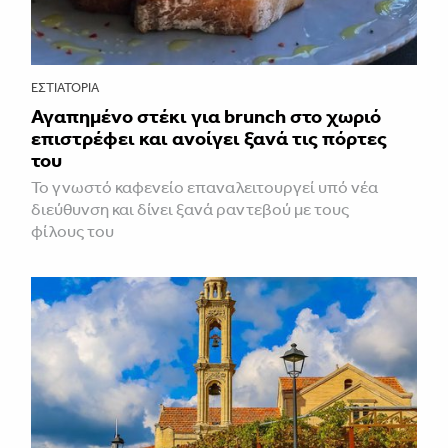
ΕΣΤΙΑΤΌΡΙΑ
Αγαπημένο στέκι για brunch στο χωριό
επιστρέφει και ανοίγει ξανά τις πόρτες
του
Το γνωστό καφενείο επαναλειτουργεί υπό νέα
διεύθυνση και δίνει ξανά ραντεβού με τους
φίλους του