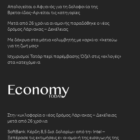
Απολογείται ο Αφγανός για τη δολοφονία της
Βρετανίδας-Αρνείται τις κατηγορίες
Μετά από 26 χρόνια αναμονής παραδόθηκε ο νέος
δρόμος Λάρνακας – Δεκέλειας
Με δάκρυα στα μάτια κολυμβητής με καρκίνο: «Ικετεύω
για τη ζωή μας»
Ισχυρισμοί Τατάρ περί παρέμβασης Όζελ στις «εκλογές»
στα κατεχόμενα
Στην κυκλοφορία ο νέος δρόμος Λάρνακας – Δεκέλειας
μετά από 26 χρόνια
SoftBank: Κέρδη 8,5 δισ. δολαρίων από την Intel –
Ξεπέρασε τις εκτιμήσεις εν αναμονή της εισαγωγής της