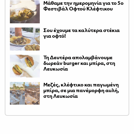
Μάθαμε την ημερομηνία για το 5ο
Φεστιβάλ Οφτού Κλέφτικου
Σου έχουμε τα καλύτερα στέκια
για οφτό!
Τη Δευτέρα απολαμβάνουμε
δωρεάν burger και μπίρα, στη
Λευκωσία
Μεζές, κλέφτικο και παγωμένη
μπίρα, σε μια πανέμορφη αυλή,
στη Λευκωσία